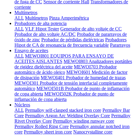
de fuga de CC
Sensor de corriente Hall
Transformadores de
corriente
Multímetros
ALL
Multímetros
Pinza Amperimétrica
Probadores de alta potencia
ALL
VLF Hipot Tester
Generador de alto voltaje de CC
Probador de alto voltaje AC/DC
Probador de pararrayos de
óxido de zinc
Probador de pérdidas dieléctricas
Probadores
Hipot de CA de resonancia de frecuencia variable
Pararrayos
Ensayo de aceites
ALL
MEWOI801 EQUIPOS PARA ENSAYO DE
ACEITES AISLANTES
MEWOI803 Analizadores portátiles
de rigidez dieléctrica del aceite
MEWOI703 Probador
automático de ácido oleico
MEWOI601 Medición de factor
de disipación
MEWOI401 Probador de humedad de trazas
MEWOI301 Probador de tensión interfacial completamente
automático
MEWOI501B Probador de punto de inflamación
de copa abierta
MEWOI502K Probador de punto de
inflamación de copa abierta
Núcleos
ALL
Permalloy self-clasped stacked iron core
Permalloy Bar
Core
Permalloy Argon Arc Welding Overlay Core
Permalloy
Rivet Overlay Core
Permalloy winding runway core
Permalloy Rolled Ring Core
Permalloy annular notched iron
core
Permalloy sheet iron core
Nanocrystalline core