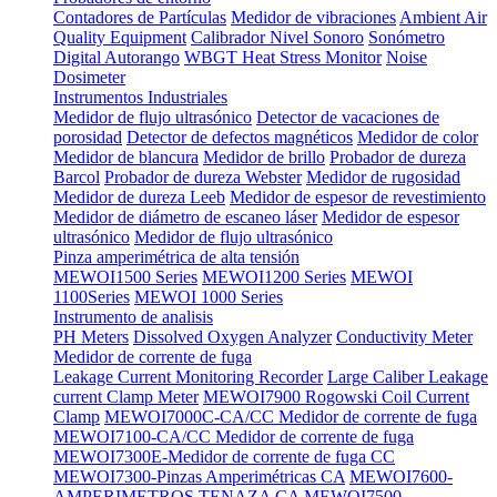
Contadores de Partículas
Medidor de vibraciones
Ambient Air
Quality Equipment
Calibrador Nivel Sonoro
Sonómetro
Digital Autorango
WBGT Heat Stress Monitor
Noise
Dosimeter
Instrumentos Industriales
Medidor de flujo ultrasónico
Detector de vacaciones de
porosidad
Detector de defectos magnéticos
Medidor de color
Medidor de blancura
Medidor de brillo
Probador de dureza
Barcol
Probador de dureza Webster
Medidor de rugosidad
Medidor de dureza Leeb
Medidor de espesor de revestimiento
Medidor de diámetro de escaneo láser
Medidor de espesor
ultrasónico
Medidor de flujo ultrasónico
Pinza amperimétrica de alta tensión
MEWOI1500 Series
MEWOI1200 Series
MEWOI
1100Series
MEWOI 1000 Series
Instrumento de analisis
PH Meters
Dissolved Oxygen Analyzer
Conductivity Meter
Medidor de corrente de fuga
Leakage Current Monitoring Recorder
Large Caliber Leakage
current Clamp Meter
MEWOI7900 Rogowski Coil Current
Clamp
MEWOI7000C-CA/CC Medidor de corrente de fuga
MEWOI7100-CA/CC Medidor de corrente de fuga
MEWOI7300E-Medidor de corrente de fuga CC
MEWOI7300-Pinzas Amperimétricas CA
MEWOI7600-
AMPERIMETROS TENAZA CA
MEWOI7500-