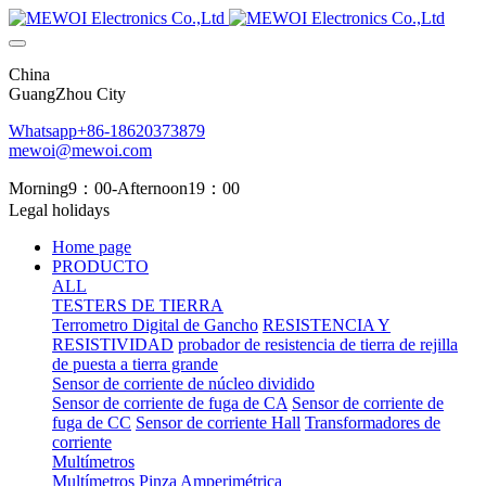
China
GuangZhou City
Whatsapp+86-18620373879
mewoi@mewoi.com
Morning9：00-Afternoon19：00
Legal holidays
Home page
PRODUCTO
ALL
TESTERS DE TIERRA
Terrometro Digital de Gancho
RESISTENCIA Y
RESISTIVIDAD
probador de resistencia de tierra de rejilla
de puesta a tierra grande
Sensor de corriente de núcleo dividido
Sensor de corriente de fuga de CA
Sensor de corriente de
fuga de CC
Sensor de corriente Hall
Transformadores de
corriente
Multímetros
Multímetros
Pinza Amperimétrica