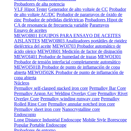
Probadores de alta potencia
VLF Hipot Tester
Generador de alto voltaje de CC
Probador
de alto voltaje AC/DC
Probador de pararrayos de óxido de
zinc
Probador de pérdidas dieléctricas
Probadores Hipot de
CA de resonancia de frecuencia variable
Pararrayos
Ensayo de aceites
MEWOI801 EQUIPOS PARA ENSAYO DE ACEITES
AISLANTES
MEWOI803 Analizadores portátiles de rigidez
dieléctrica del aceite
MEWOI703 Probador automático de
ácido oleico
MEWOI601 Medición de factor de disipación
MEWOI401 Probador de humedad de trazas
MEWOI301
Probador de tensión interfacial completamente automático
MEWOI501B Probador de punto de inflamación de copa
abierta
MEWOI502K Probador de punto de inflamación de
copa abierta
Núcleos
Permalloy self-clasped stacked iron core
Permalloy Bar Core
Permalloy Argon Arc Welding Overlay Core
Permalloy Rivet
Overlay Core
Permalloy winding runway core
Permalloy
Rolled Ring Core
Permalloy annular notched iron core
Permalloy sheet iron core
Nanocrystalline core
Endoscopio
Long Distance Industrial Endoscope
Mobile Style Borescope
Popular Portable Endoscope
Probadores de entorno