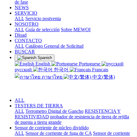
de fase
NEWS
SERVICIO
ALL
Servicio postventa
NOSOTRO
ALL
Guía de selección
Sobre MEWOI
Dload
CONTACTO
ALL
Catálogo General de Solicitud
BUSCAR
Spanish
English
Portuguese
русский
한국어
Français
ภาษาไทย
中文(繁体)
ALL
TESTERS DE TIERRA
ALL
Terrometro Digital de Gancho
RESISTENCIA Y
RESISTIVIDAD
probador de resistencia de tierra de rejilla
de puesta a tierra grande
Sensor de corriente de núcleo dividido
ALL
Sensor de corriente de fuga de CA
Sensor de corriente