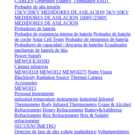
CABLES
Generador Estático（Simulador ESD）
Probador de alta tensión
15KV/20KV MEDIDORES DE ASILACION
5KV/10KV
MEDIDORES DE ASILACION
1000V/2500V
MEDIDORES DE ASILACION
Probadores de batería
Probador de resistencia interna de batería
Probador de batería
de coche
Solar Cell Tester
Probador de elementos de batería
Probadores de capacidad / descarga de baterías
Ecualizador
inteligente de batería de litio
Power Supply
MEWOI K3010D
Cámara infrarroja
MEWOI118
MEWOI12
MEWOI275
Night Vision
Blackbody Radiation Source
Thermal Camera
Accessories
MEWOI15
Personal Instruments
industrial temperature instruments
Industrial Infrared
Thermometer
Body Infrared Thermometers
Grape & Alcohol
Refractometer
Honey Refractometer
Battery&Antifreeze
Refractometer
Brix Refractometer
Brix & Salinity
refractometer
SECUENCÍMETRO
Detector de fase de alto voltaje inalámbrico
Voltamperímetro