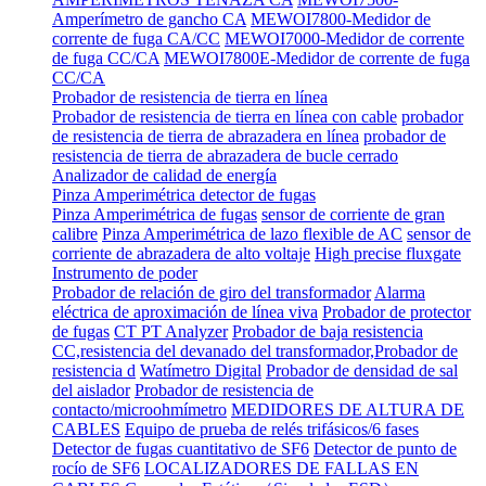
Amperímetro de gancho CA
MEWOI7800-Medidor de
corrente de fuga CA/CC
MEWOI7000-Medidor de corrente
de fuga CC/CA
MEWOI7800E-Medidor de corrente de fuga
CC/CA
Probador de resistencia de tierra en línea
Probador de resistencia de tierra en línea con cable
probador
de resistencia de tierra de abrazadera en línea
probador de
resistencia de tierra de abrazadera de bucle cerrado
Analizador de calidad de energía
Pinza Amperimétrica detector de fugas
Pinza Amperimétrica de fugas
sensor de corriente de gran
calibre
Pinza Amperimétrica de lazo flexible de AC
sensor de
corriente de abrazadera de alto voltaje
High precise fluxgate
Instrumento de poder
Probador de relación de giro del transformador
Alarma
eléctrica de aproximación de línea viva
Probador de protector
de fugas
CT PT Analyzer
Probador de baja resistencia
CC,resistencia del devanado del transformador,Probador de
resistencia d
Watímetro Digital
Probador de densidad de sal
del aislador
Probador de resistencia de
contacto/microohmímetro
MEDIDORES DE ALTURA DE
CABLES
Equipo de prueba de relés trifásicos/6 fases
Detector de fugas cuantitativo de SF6
Detector de punto de
rocío de SF6
LOCALIZADORES DE FALLAS EN