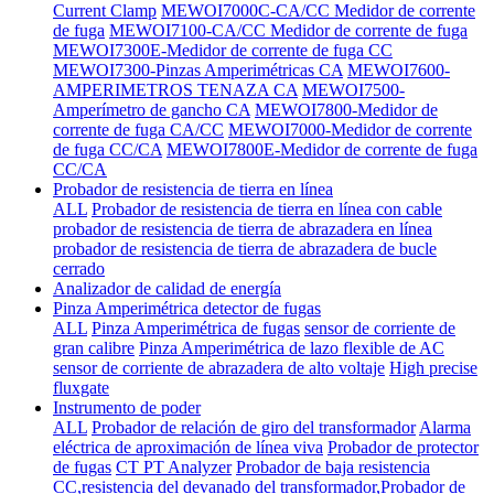
Current Clamp
MEWOI7000C-CA/CC Medidor de corrente
de fuga
MEWOI7100-CA/CC Medidor de corrente de fuga
MEWOI7300E-Medidor de corrente de fuga CC
MEWOI7300-Pinzas Amperimétricas CA
MEWOI7600-
AMPERIMETROS TENAZA CA
MEWOI7500-
Amperímetro de gancho CA
MEWOI7800-Medidor de
corrente de fuga CA/CC
MEWOI7000-Medidor de corrente
de fuga CC/CA
MEWOI7800E-Medidor de corrente de fuga
CC/CA
Probador de resistencia de tierra en línea
ALL
Probador de resistencia de tierra en línea con cable
probador de resistencia de tierra de abrazadera en línea
probador de resistencia de tierra de abrazadera de bucle
cerrado
Analizador de calidad de energía
Pinza Amperimétrica detector de fugas
ALL
Pinza Amperimétrica de fugas
sensor de corriente de
gran calibre
Pinza Amperimétrica de lazo flexible de AC
sensor de corriente de abrazadera de alto voltaje
High precise
fluxgate
Instrumento de poder
ALL
Probador de relación de giro del transformador
Alarma
eléctrica de aproximación de línea viva
Probador de protector
de fugas
CT PT Analyzer
Probador de baja resistencia
CC,resistencia del devanado del transformador,Probador de