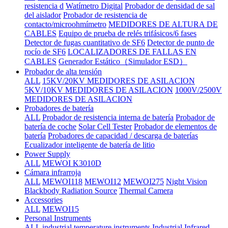
resistencia d
Watímetro Digital
Probador de densidad de sal
del aislador
Probador de resistencia de
contacto/microohmímetro
MEDIDORES DE ALTURA DE
CABLES
Equipo de prueba de relés trifásicos/6 fases
Detector de fugas cuantitativo de SF6
Detector de punto de
rocío de SF6
LOCALIZADORES DE FALLAS EN
CABLES
Generador Estático（Simulador ESD）
Probador de alta tensión
ALL
15KV/20KV MEDIDORES DE ASILACION
5KV/10KV MEDIDORES DE ASILACION
1000V/2500V
MEDIDORES DE ASILACION
Probadores de batería
ALL
Probador de resistencia interna de batería
Probador de
batería de coche
Solar Cell Tester
Probador de elementos de
batería
Probadores de capacidad / descarga de baterías
Ecualizador inteligente de batería de litio
Power Supply
ALL
MEWOI K3010D
Cámara infrarroja
ALL
MEWOI118
MEWOI12
MEWOI275
Night Vision
Blackbody Radiation Source
Thermal Camera
Accessories
ALL
MEWOI15
Personal Instruments
ALL
industrial temperature instruments
Industrial Infrared