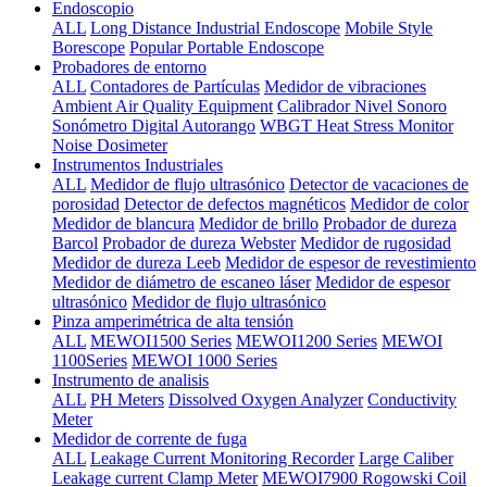
Endoscopio
ALL
Long Distance Industrial Endoscope
Mobile Style
Borescope
Popular Portable Endoscope
Probadores de entorno
ALL
Contadores de Partículas
Medidor de vibraciones
Ambient Air Quality Equipment
Calibrador Nivel Sonoro
Sonómetro Digital Autorango
WBGT Heat Stress Monitor
Noise Dosimeter
Instrumentos Industriales
ALL
Medidor de flujo ultrasónico
Detector de vacaciones de
porosidad
Detector de defectos magnéticos
Medidor de color
Medidor de blancura
Medidor de brillo
Probador de dureza
Barcol
Probador de dureza Webster
Medidor de rugosidad
Medidor de dureza Leeb
Medidor de espesor de revestimiento
Medidor de diámetro de escaneo láser
Medidor de espesor
ultrasónico
Medidor de flujo ultrasónico
Pinza amperimétrica de alta tensión
ALL
MEWOI1500 Series
MEWOI1200 Series
MEWOI
1100Series
MEWOI 1000 Series
Instrumento de analisis
ALL
PH Meters
Dissolved Oxygen Analyzer
Conductivity
Meter
Medidor de corrente de fuga
ALL
Leakage Current Monitoring Recorder
Large Caliber
Leakage current Clamp Meter
MEWOI7900 Rogowski Coil