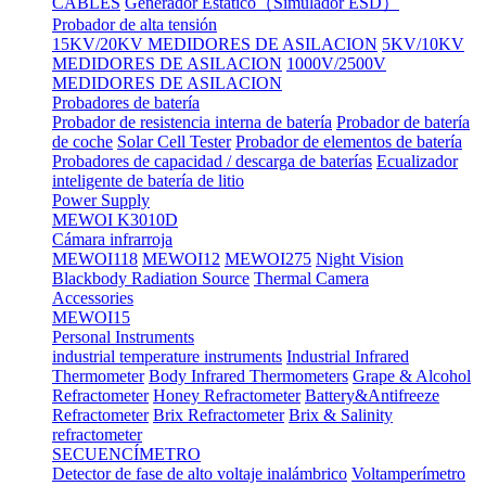
CABLES
Generador Estático（Simulador ESD）
Probador de alta tensión
15KV/20KV MEDIDORES DE ASILACION
5KV/10KV
MEDIDORES DE ASILACION
1000V/2500V
MEDIDORES DE ASILACION
Probadores de batería
Probador de resistencia interna de batería
Probador de batería
de coche
Solar Cell Tester
Probador de elementos de batería
Probadores de capacidad / descarga de baterías
Ecualizador
inteligente de batería de litio
Power Supply
MEWOI K3010D
Cámara infrarroja
MEWOI118
MEWOI12
MEWOI275
Night Vision
Blackbody Radiation Source
Thermal Camera
Accessories
MEWOI15
Personal Instruments
industrial temperature instruments
Industrial Infrared
Thermometer
Body Infrared Thermometers
Grape & Alcohol
Refractometer
Honey Refractometer
Battery&Antifreeze
Refractometer
Brix Refractometer
Brix & Salinity
refractometer
SECUENCÍMETRO
Detector de fase de alto voltaje inalámbrico
Voltamperímetro