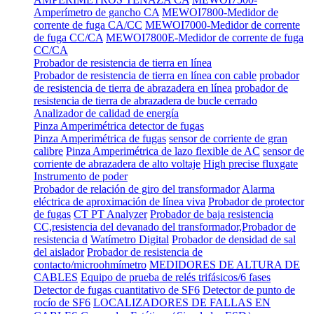
Amperímetro de gancho CA
MEWOI7800-Medidor de
corrente de fuga CA/CC
MEWOI7000-Medidor de corrente
de fuga CC/CA
MEWOI7800E-Medidor de corrente de fuga
CC/CA
Probador de resistencia de tierra en línea
Probador de resistencia de tierra en línea con cable
probador
de resistencia de tierra de abrazadera en línea
probador de
resistencia de tierra de abrazadera de bucle cerrado
Analizador de calidad de energía
Pinza Amperimétrica detector de fugas
Pinza Amperimétrica de fugas
sensor de corriente de gran
calibre
Pinza Amperimétrica de lazo flexible de AC
sensor de
corriente de abrazadera de alto voltaje
High precise fluxgate
Instrumento de poder
Probador de relación de giro del transformador
Alarma
eléctrica de aproximación de línea viva
Probador de protector
de fugas
CT PT Analyzer
Probador de baja resistencia
CC,resistencia del devanado del transformador,Probador de
resistencia d
Watímetro Digital
Probador de densidad de sal
del aislador
Probador de resistencia de
contacto/microohmímetro
MEDIDORES DE ALTURA DE
CABLES
Equipo de prueba de relés trifásicos/6 fases
Detector de fugas cuantitativo de SF6
Detector de punto de
rocío de SF6
LOCALIZADORES DE FALLAS EN