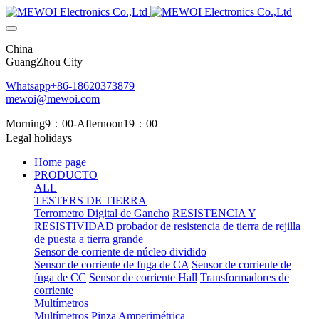
China
GuangZhou City
Whatsapp+86-18620373879
mewoi@mewoi.com
Morning9：00-Afternoon19：00
Legal holidays
Home page
PRODUCTO
ALL
TESTERS DE TIERRA
Terrometro Digital de Gancho
RESISTENCIA Y
RESISTIVIDAD
probador de resistencia de tierra de rejilla
de puesta a tierra grande
Sensor de corriente de núcleo dividido
Sensor de corriente de fuga de CA
Sensor de corriente de
fuga de CC
Sensor de corriente Hall
Transformadores de
corriente
Multímetros
Multímetros
Pinza Amperimétrica