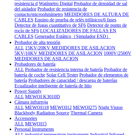
resistencia d
Watímetro Digital
Probador de densidad de sal
del aislador
Probador de resistencia de
contacto/microohmímetro
MEDIDORES DE ALTURA DE
CABLES
Equipo de prueba de relés trifásicos/6 fases
Detector de fugas cuantitativo de SF6
Detector de punto de
rocío de SF6
LOCALIZADORES DE FALLAS EN
CABLES
Generador Estático（Simulador ESD）
Probador de alta tensión
ALL
15KV/20KV MEDIDORES DE ASILACION
5KV/10KV MEDIDORES DE ASILACION
1000V/2500V
MEDIDORES DE ASILACION
Probadores de batería
ALL
Probador de resistencia interna de batería
Probador de
batería de coche
Solar Cell Tester
Probador de elementos de
batería
Probadores de capacidad / descarga de baterías
Ecualizador inteligente de batería de litio
Power Supply
ALL
MEWOI K3010D
Cámara infrarroja
ALL
MEWOI118
MEWOI12
MEWOI275
Night Vision
Blackbody Radiation Source
Thermal Camera
Accessories
ALL
MEWOI15
Personal Instruments
ALL
industrial temperature instruments
Industrial Infrared