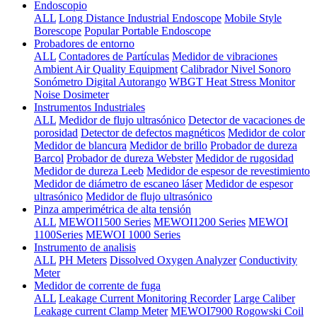
Endoscopio
ALL
Long Distance Industrial Endoscope
Mobile Style
Borescope
Popular Portable Endoscope
Probadores de entorno
ALL
Contadores de Partículas
Medidor de vibraciones
Ambient Air Quality Equipment
Calibrador Nivel Sonoro
Sonómetro Digital Autorango
WBGT Heat Stress Monitor
Noise Dosimeter
Instrumentos Industriales
ALL
Medidor de flujo ultrasónico
Detector de vacaciones de
porosidad
Detector de defectos magnéticos
Medidor de color
Medidor de blancura
Medidor de brillo
Probador de dureza
Barcol
Probador de dureza Webster
Medidor de rugosidad
Medidor de dureza Leeb
Medidor de espesor de revestimiento
Medidor de diámetro de escaneo láser
Medidor de espesor
ultrasónico
Medidor de flujo ultrasónico
Pinza amperimétrica de alta tensión
ALL
MEWOI1500 Series
MEWOI1200 Series
MEWOI
1100Series
MEWOI 1000 Series
Instrumento de analisis
ALL
PH Meters
Dissolved Oxygen Analyzer
Conductivity
Meter
Medidor de corrente de fuga
ALL
Leakage Current Monitoring Recorder
Large Caliber
Leakage current Clamp Meter
MEWOI7900 Rogowski Coil