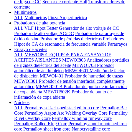
de fuga de CC
Sensor de corriente Hall
Transformadores de
corriente
Multímetros
ALL
Multímetros
Pinza Amperimétrica
Probadores de alta potencia
ALL
VLF Hipot Tester
Generador de alto voltaje de CC
Probador de alto voltaje AC/DC
Probador de pararrayos de
óxido de zinc
Probador de pérdidas dieléctricas
Probadores
Hipot de CA de resonancia de frecuencia variable
Pararrayos
Ensayo de aceites
ALL
MEWOI801 EQUIPOS PARA ENSAYO DE
ACEITES AISLANTES
MEWOI803 Analizadores portátiles
de rigidez dieléctrica del aceite
MEWOI703 Probador
automático de ácido oleico
MEWOI601 Medición de factor
de disipación
MEWOI401 Probador de humedad de trazas
MEWOI301 Probador de tensión interfacial completamente
automático
MEWOI501B Probador de punto de inflamación
de copa abierta
MEWOI502K Probador de punto de
inflamación de copa abierta
Núcleos
ALL
Permalloy self-clasped stacked iron core
Permalloy Bar
Core
Permalloy Argon Arc Welding Overlay Core
Permalloy
Rivet Overlay Core
Permalloy winding runway core
Permalloy Rolled Ring Core
Permalloy annular notched iron
core
Permalloy sheet iron core
Nanocrystalline core