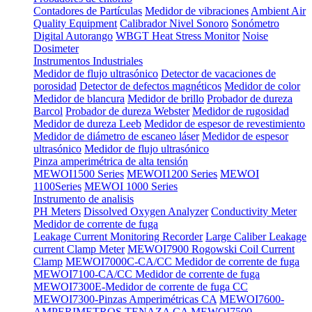
Contadores de Partículas
Medidor de vibraciones
Ambient Air
Quality Equipment
Calibrador Nivel Sonoro
Sonómetro
Digital Autorango
WBGT Heat Stress Monitor
Noise
Dosimeter
Instrumentos Industriales
Medidor de flujo ultrasónico
Detector de vacaciones de
porosidad
Detector de defectos magnéticos
Medidor de color
Medidor de blancura
Medidor de brillo
Probador de dureza
Barcol
Probador de dureza Webster
Medidor de rugosidad
Medidor de dureza Leeb
Medidor de espesor de revestimiento
Medidor de diámetro de escaneo láser
Medidor de espesor
ultrasónico
Medidor de flujo ultrasónico
Pinza amperimétrica de alta tensión
MEWOI1500 Series
MEWOI1200 Series
MEWOI
1100Series
MEWOI 1000 Series
Instrumento de analisis
PH Meters
Dissolved Oxygen Analyzer
Conductivity Meter
Medidor de corrente de fuga
Leakage Current Monitoring Recorder
Large Caliber Leakage
current Clamp Meter
MEWOI7900 Rogowski Coil Current
Clamp
MEWOI7000C-CA/CC Medidor de corrente de fuga
MEWOI7100-CA/CC Medidor de corrente de fuga
MEWOI7300E-Medidor de corrente de fuga CC
MEWOI7300-Pinzas Amperimétricas CA
MEWOI7600-
AMPERIMETROS TENAZA CA
MEWOI7500-