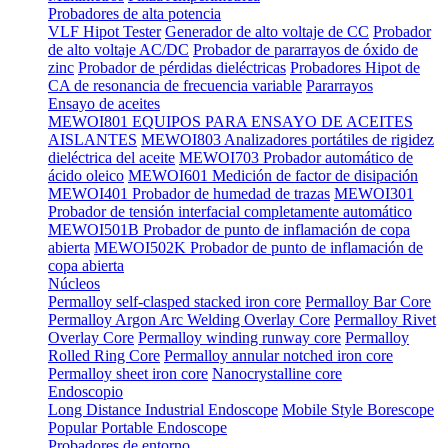
Probadores de alta potencia
VLF Hipot Tester
Generador de alto voltaje de CC
Probador
de alto voltaje AC/DC
Probador de pararrayos de óxido de
zinc
Probador de pérdidas dieléctricas
Probadores Hipot de
CA de resonancia de frecuencia variable
Pararrayos
Ensayo de aceites
MEWOI801 EQUIPOS PARA ENSAYO DE ACEITES
AISLANTES
MEWOI803 Analizadores portátiles de rigidez
dieléctrica del aceite
MEWOI703 Probador automático de
ácido oleico
MEWOI601 Medición de factor de disipación
MEWOI401 Probador de humedad de trazas
MEWOI301
Probador de tensión interfacial completamente automático
MEWOI501B Probador de punto de inflamación de copa
abierta
MEWOI502K Probador de punto de inflamación de
copa abierta
Núcleos
Permalloy self-clasped stacked iron core
Permalloy Bar Core
Permalloy Argon Arc Welding Overlay Core
Permalloy Rivet
Overlay Core
Permalloy winding runway core
Permalloy
Rolled Ring Core
Permalloy annular notched iron core
Permalloy sheet iron core
Nanocrystalline core
Endoscopio
Long Distance Industrial Endoscope
Mobile Style Borescope
Popular Portable Endoscope
Probadores de entorno