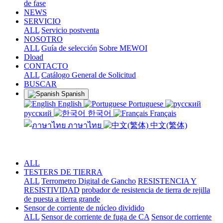
de fase
NEWS
SERVICIO
ALL
Servicio postventa
NOSOTRO
ALL
Guía de selección
Sobre MEWOI
Dload
CONTACTO
ALL
Catálogo General de Solicitud
BUSCAR
Spanish
English
Portuguese
русский
한국어
Français
ภาษาไทย
中文(繁体)
ALL
TESTERS DE TIERRA
ALL
Terrometro Digital de Gancho
RESISTENCIA Y
RESISTIVIDAD
probador de resistencia de tierra de rejilla
de puesta a tierra grande
Sensor de corriente de núcleo dividido
ALL
Sensor de corriente de fuga de CA
Sensor de corriente