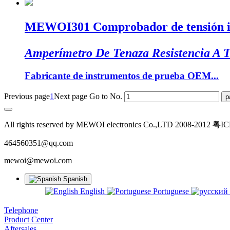
MEWOI301 Comprobador de tensión int
Amperímetro De Tenaza Resistencia A T
Fabricante de instrumentos de prueba OEM...
Previous page
1
Next page
Go to No.
All rights reserved by MEWOI electronics Co.,LTD 2008-2012 
464560351@qq.com
mewoi@mewoi.com
Spanish
English
Portuguese
Telephone
Product Center
Aftersales