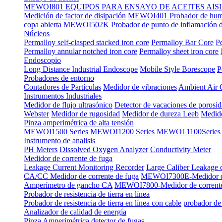
MEWOI801 EQUIPOS PARA ENSAYO DE ACEITES AI
Medición de factor de disipación
MEWOI401 Probador de hume
copa abierta
MEWOI502K Probador de punto de inflamación de
Núcleos
Permalloy self-clasped stacked iron core
Permalloy Bar Core
P
Permalloy annular notched iron core
Permalloy sheet iron core
Endoscopio
Long Distance Industrial Endoscope
Mobile Style Borescope
P
Probadores de entorno
Contadores de Partículas
Medidor de vibraciones
Ambient Air 
Instrumentos Industriales
Medidor de flujo ultrasónico
Detector de vacaciones de porosi
Webster
Medidor de rugosidad
Medidor de dureza Leeb
Medido
Pinza amperimétrica de alta tensión
MEWOI1500 Series
MEWOI1200 Series
MEWOI 1100Series
Instrumento de analisis
PH Meters
Dissolved Oxygen Analyzer
Conductivity Meter
Medidor de corrente de fuga
Leakage Current Monitoring Recorder
Large Caliber Leakage 
CA/CC Medidor de corrente de fuga
MEWOI7300E-Medidor de
Amperímetro de gancho CA
MEWOI7800-Medidor de corrent
Probador de resistencia de tierra en línea
Probador de resistencia de tierra en línea con cable
probador de 
Analizador de calidad de energía
Pinza Amperimétrica detector de fugas