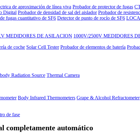
ctrica de aproximación de línea viva
Probador de protector de fugas
CT
o Digital
Probador de densidad de sal del aislador
Probador de resisten
de fugas cuantitativo de SF6
Detector de punto de rocío de SF6
LOCA
KV MEDIDORES DE ASILACION
1000V/2500V MEDIDORES D
ería de coche
Solar Cell Tester
Probador de elementos de batería
Probad
body Radiation Source
Thermal Camera
ermometer
Body Infrared Thermometers
Grape & Alcohol Refractometer
ro de fase
al completamente automático