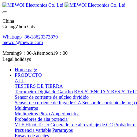
China
GuangZhou City
Whatsapp+86-18620373879
mewoi@mewoi.com
Morning9：00-Afternoon19：00
Legal holidays
Home page
PRODUCTO
ALL
TESTERS DE TIERRA
Terrometro Digital de Gancho
RESISTENCIA Y RESISTIV
Sensor de corriente de núcleo dividido
Sensor de corriente de fuga de CA
Sensor de corriente de fuga
Multímetros
Multímetros
Pinza Amperimétrica
Probadores de alta potencia
VLF Hipot Tester
Generador de alto voltaje de CC
Probador de
frecuencia variable
Pararrayos
Ensayo de aceites