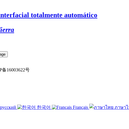
erfacial totalmente automático
ierra
粤ICP备16003622号
русский
한국어
Français
ภาษา