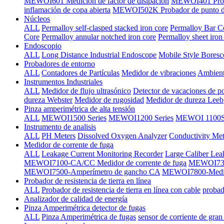
MEWOI601 Medición de factor de disipación
MEWOI401 Proba
inflamación de copa abierta
MEWOI502K Probador de punto de 
Núcleos
ALL
Permalloy self-clasped stacked iron core
Permalloy Bar C
Core
Permalloy annular notched iron core
Permalloy sheet iron
Endoscopio
ALL
Long Distance Industrial Endoscope
Mobile Style Bores
Probadores de entorno
ALL
Contadores de Partículas
Medidor de vibraciones
Ambient
Instrumentos Industriales
ALL
Medidor de flujo ultrasónico
Detector de vacaciones de p
dureza Webster
Medidor de rugosidad
Medidor de dureza Leeb
Pinza amperimétrica de alta tensión
ALL
MEWOI1500 Series
MEWOI1200 Series
MEWOI 1100Se
Instrumento de analisis
ALL
PH Meters
Dissolved Oxygen Analyzer
Conductivity Met
Medidor de corrente de fuga
ALL
Leakage Current Monitoring Recorder
Large Caliber Lea
MEWOI7100-CA/CC Medidor de corrente de fuga
MEWOI7300
MEWOI7500-Amperímetro de gancho CA
MEWOI7800-Medido
Probador de resistencia de tierra en línea
ALL
Probador de resistencia de tierra en línea con cable
probado
Analizador de calidad de energía
Pinza Amperimétrica detector de fugas
ALL
Pinza Amperimétrica de fugas
sensor de corriente de gran 