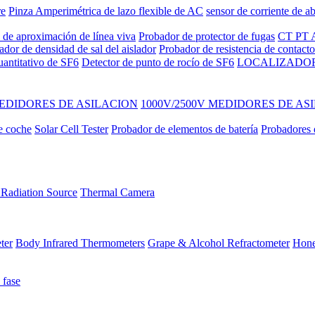
re
Pinza Amperimétrica de lazo flexible de AC
sensor de corriente de ab
 de aproximación de línea viva
Probador de protector de fugas
CT PT A
ador de densidad de sal del aislador
Probador de resistencia de contac
uantitativo de SF6
Detector de punto de rocío de SF6
LOCALIZADOR
EDIDORES DE ASILACION
1000V/2500V MEDIDORES DE AS
e coche
Solar Cell Tester
Probador de elementos de batería
Probadores d
Radiation Source
Thermal Camera
ter
Body Infrared Thermometers
Grape & Alcohol Refractometer
Hone
 fase