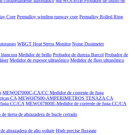
al completamente automático
MEWOI501B Probador de punto de
lay Core
Permalloy winding runway core
Permalloy Rolled Ring
utorango
WBGT Heat Stress Monitor
Noise Dosimeter
 blancura
Medidor de brillo
Probador de dureza Barcol
Probador de
láser
Medidor de espesor ultrasónico
Medidor de flujo ultrasónico
p
MEWOI7000C-CA/CC Medidor de corrente de fuga
ricas CA
MEWOI7600-AMPERIMETROS TENAZA CA
 fuga CC/CA
MEWOI7800E-Medidor de corrente de fuga CC/CA
a de tierra de abrazadera de bucle cerrado
 de abrazadera de alto voltaje
High precise fluxgate