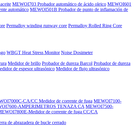
aceite
MEWOI703 Probador automático de ácido oleico
MEWOI601
nte automático
MEWOI501B Probador de punto de inflamación de
ore
Permalloy winding runway core
Permalloy Rolled Ring Core
ngo
WBGT Heat Stress Monitor
Noise Dosimeter
cura
Medidor de brillo
Probador de dureza Barcol
Probador de dureza
didor de espesor ultrasónico
Medidor de flujo ultrasónico
OI7000C-CA/CC Medidor de corrente de fuga
MEWOI7100-
OI7600-AMPERIMETROS TENAZA CA
MEWOI7500-
EWOI7800E-Medidor de corrente de fuga CC/CA
ierra de abrazadera de bucle cerrado