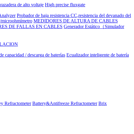
razadera de alto voltaje
High precise fluxgate
nalyzer
Probador de baja resistencia CC,resistencia del devanado del
to/microohmímetro
MEDIDORES DE ALTURA DE CABLES
ES DE FALLAS EN CABLES
Generador Estático（Simulador
ILACION
e capacidad / descarga de baterías
Ecualizador inteligente de batería
y Refractometer
Battery&Antifreeze Refractometer
Brix