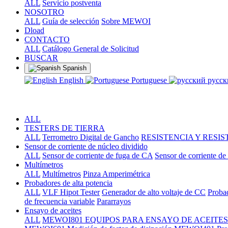
ALL
Servicio postventa
NOSOTRO
ALL
Guía de selección
Sobre MEWOI
Dload
CONTACTO
ALL
Catálogo General de Solicitud
BUSCAR
Spanish
English
Portuguese
русс
ALL
TESTERS DE TIERRA
ALL
Terrometro Digital de Gancho
RESISTENCIA Y RESIS
Sensor de corriente de núcleo dividido
ALL
Sensor de corriente de fuga de CA
Sensor de corriente d
Multímetros
ALL
Multímetros
Pinza Amperimétrica
Probadores de alta potencia
ALL
VLF Hipot Tester
Generador de alto voltaje de CC
Proba
de frecuencia variable
Pararrayos
Ensayo de aceites
ALL
MEWOI801 EQUIPOS PARA ENSAYO DE ACEITES