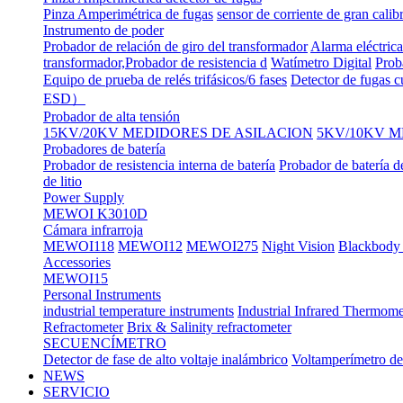
Pinza Amperimétrica de fugas
sensor de corriente de gran calib
Instrumento de poder
Probador de relación de giro del transformador
Alarma eléctrica
transformador,Probador de resistencia d
Watímetro Digital
Prob
Equipo de prueba de relés trifásicos/6 fases
Detector de fugas c
ESD）
Probador de alta tensión
15KV/20KV MEDIDORES DE ASILACION
5KV/10KV M
Probadores de batería
Probador de resistencia interna de batería
Probador de batería d
de litio
Power Supply
MEWOI K3010D
Cámara infrarroja
MEWOI118
MEWOI12
MEWOI275
Night Vision
Blackbody 
Accessories
MEWOI15
Personal Instruments
industrial temperature instruments
Industrial Infrared Thermome
Refractometer
Brix & Salinity refractometer
SECUENCÍMETRO
Detector de fase de alto voltaje inalámbrico
Voltamperímetro de
NEWS
SERVICIO