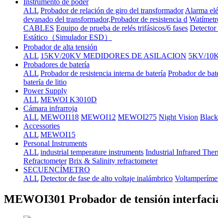
Instrumento de poder
ALL
Probador de relación de giro del transformador
Alarma elé
devanado del transformador,Probador de resistencia d
Watímetr
CABLES
Equipo de prueba de relés trifásicos/6 fases
Detector 
Estático（Simulador ESD）
Probador de alta tensión
ALL
15KV/20KV MEDIDORES DE ASILACION
5KV/10
Probadores de batería
ALL
Probador de resistencia interna de batería
Probador de bat
batería de litio
Power Supply
ALL
MEWOI K3010D
Cámara infrarroja
ALL
MEWOI118
MEWOI12
MEWOI275
Night Vision
Black
Accessories
ALL
MEWOI15
Personal Instruments
ALL
industrial temperature instruments
Industrial Infrared Th
Refractometer
Brix & Salinity refractometer
SECUENCÍMETRO
ALL
Detector de fase de alto voltaje inalámbrico
Voltamperímet
MEWOI301 Probador de tensión interfaci