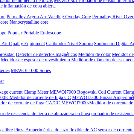
dor de humedad de trazas
MEWOI301 Probador de tensión interfaci
inflamación de copa abierta
ore
Permalloy Argon Arc Welding Overlay Core
Permalloy Rivet Over
 core
Nanocrystalline core
cope
Popular Portable Endoscope
 Air Quality Equipment
Calibrador Nivel Sonoro
Sonómetro Digital A
orosidad
Detector de defectos magnéticos
Medidor de color
Medidor de
Medidor de espesor de revestimiento
Medidor de diámetro de escaneo 
ries
MEWOI 1000 Series
er
kage current Clamp Meter
MEWOI7900 Rogowski Coil Current Clam
E-Medidor de corrente de fuga CC
MEWOI7300-Pinzas Amperimét
r de corrente de fuga CA/CC
MEWOI7000-Medidor de corrente de
r de resistencia de tierra de abrazadera en línea
probador de resistenci
calibre
Pinza Amperimétrica de lazo flexible de AC
sensor de corriente