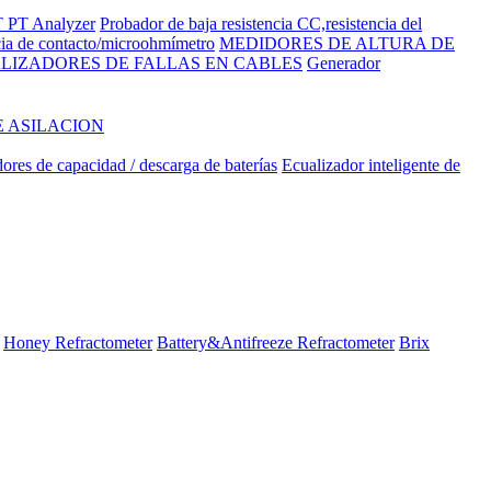
 PT Analyzer
Probador de baja resistencia CC,resistencia del
cia de contacto/microohmímetro
MEDIDORES DE ALTURA DE
LIZADORES DE FALLAS EN CABLES
Generador
E ASILACION
ores de capacidad / descarga de baterías
Ecualizador inteligente de
Honey Refractometer
Battery&Antifreeze Refractometer
Brix