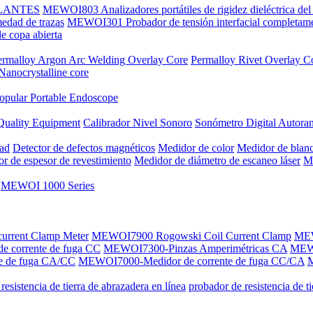
SLANTES
MEWOI803 Analizadores portátiles de rigidez dieléctrica del 
dad de trazas
MEWOI301 Probador de tensión interfacial completame
 copa abierta
ermalloy Argon Arc Welding Overlay Core
Permalloy Rivet Overlay C
Nanocrystalline core
opular Portable Endoscope
Quality Equipment
Calibrador Nivel Sonoro
Sonómetro Digital Autora
dad
Detector de defectos magnéticos
Medidor de color
Medidor de blan
r de espesor de revestimiento
Medidor de diámetro de escaneo láser
Me
MEWOI 1000 Series
current Clamp Meter
MEWOI7900 Rogowski Coil Current Clamp
MEW
 corrente de fuga CC
MEWOI7300-Pinzas Amperimétricas CA
MEW
e de fuga CA/CC
MEWOI7000-Medidor de corrente de fuga CC/CA
M
resistencia de tierra de abrazadera en línea
probador de resistencia de t