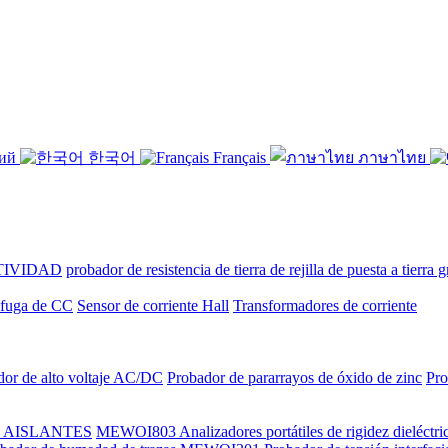
кий
한국어
Français
ภาษาไทย
TIVIDAD
probador de resistencia de tierra de rejilla de puesta a tierra 
e fuga de CC
Sensor de corriente Hall
Transformadores de corriente
dor de alto voltaje AC/DC
Probador de pararrayos de óxido de zinc
Pro
 AISLANTES
MEWOI803 Analizadores portátiles de rigidez dieléctric