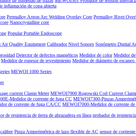
dor de humedad de trazas
MEWOI301 Probador de tensión interfaci
inflamación de copa abierta
ore
Permalloy Argon Arc Welding Overlay Core
Permalloy Rivet Over
 core
Nanocrystalline core
cope
Popular Portable Endoscope
 Air Quality Equipment
Calibrador Nivel Sonoro
Sonómetro Digital A
orosidad
Detector de defectos magnéticos
Medidor de color
Medidor de
Medidor de espesor de revestimiento
Medidor de diámetro de escaneo 
ries
MEWOI 1000 Series
er
kage current Clamp Meter
MEWOI7900 Rogowski Coil Current Clam
E-Medidor de corrente de fuga CC
MEWOI7300-Pinzas Amperimét
r de corrente de fuga CA/CC
MEWOI7000-Medidor de corrente de
r de resistencia de tierra de abrazadera en línea
probador de resistenci
calibre
Pinza Amperimétrica de lazo flexible de AC
sensor de corriente