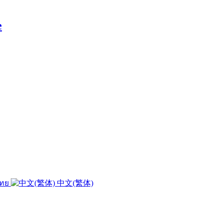
e
ไทย
中文(繁体)