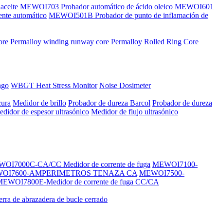
aceite
MEWOI703 Probador automático de ácido oleico
MEWOI601
nte automático
MEWOI501B Probador de punto de inflamación de
ore
Permalloy winding runway core
Permalloy Rolled Ring Core
ngo
WBGT Heat Stress Monitor
Noise Dosimeter
cura
Medidor de brillo
Probador de dureza Barcol
Probador de dureza
didor de espesor ultrasónico
Medidor de flujo ultrasónico
OI7000C-CA/CC Medidor de corrente de fuga
MEWOI7100-
OI7600-AMPERIMETROS TENAZA CA
MEWOI7500-
EWOI7800E-Medidor de corrente de fuga CC/CA
ierra de abrazadera de bucle cerrado