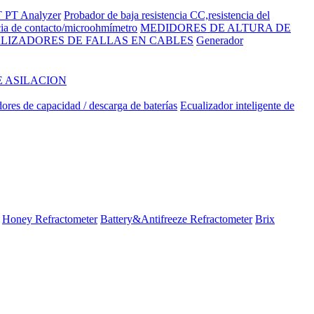
 PT Analyzer
Probador de baja resistencia CC,resistencia del
cia de contacto/microohmímetro
MEDIDORES DE ALTURA DE
LIZADORES DE FALLAS EN CABLES
Generador
E ASILACION
ores de capacidad / descarga de baterías
Ecualizador inteligente de
Honey Refractometer
Battery&Antifreeze Refractometer
Brix