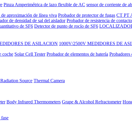
re
Pinza Amperimétrica de lazo flexible de AC
sensor de corriente de ab
 de aproximación de línea viva
Probador de protector de fugas
CT PT A
ador de densidad de sal del aislador
Probador de resistencia de contac
uantitativo de SF6
Detector de punto de rocío de SF6
LOCALIZADOR
EDIDORES DE ASILACION
1000V/2500V MEDIDORES DE AS
e coche
Solar Cell Tester
Probador de elementos de batería
Probadores d
Radiation Source
Thermal Camera
ter
Body Infrared Thermometers
Grape & Alcohol Refractometer
Hone
 fase