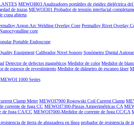
SLANTES
MEWOI803 Analizadores portátiles de rigidez dieléctrica del 
dad de trazas
MEWOI301 Probador de tensión interfacial completame
 copa abierta
ermalloy Argon Arc Welding Overlay Core
Permalloy Rivet Overlay C
Nanocrystalline core
opular Portable Endoscope
Quality Equipment
Calibrador Nivel Sonoro
Sonómetro Digital Autora
dad
Detector de defectos magnéticos
Medidor de color
Medidor de blan
r de espesor de revestimiento
Medidor de diámetro de escaneo láser
Me
MEWOI 1000 Series
current Clamp Meter
MEWOI7900 Rogowski Coil Current Clamp
MEW
 corrente de fuga CC
MEWOI7300-Pinzas Amperimétricas CA
MEW
e de fuga CA/CC
MEWOI7000-Medidor de corrente de fuga CC/CA
M
resistencia de tierra de abrazadera en línea
probador de resistencia de t