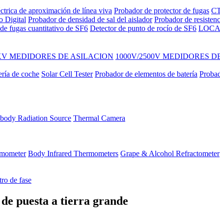
ctrica de aproximación de línea viva
Probador de protector de fugas
CT
o Digital
Probador de densidad de sal del aislador
Probador de resisten
de fugas cuantitativo de SF6
Detector de punto de rocío de SF6
LOCA
KV MEDIDORES DE ASILACION
1000V/2500V MEDIDORES D
ería de coche
Solar Cell Tester
Probador de elementos de batería
Probad
body Radiation Source
Thermal Camera
ermometer
Body Infrared Thermometers
Grape & Alcohol Refractometer
ro de fase
a de puesta a tierra grande