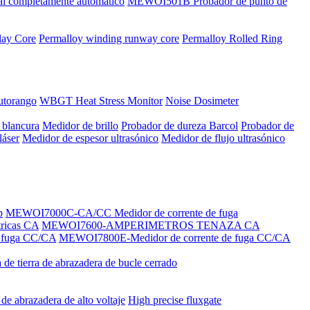
al completamente automático
MEWOI501B Probador de punto de
lay Core
Permalloy winding runway core
Permalloy Rolled Ring
utorango
WBGT Heat Stress Monitor
Noise Dosimeter
 blancura
Medidor de brillo
Probador de dureza Barcol
Probador de
láser
Medidor de espesor ultrasónico
Medidor de flujo ultrasónico
p
MEWOI7000C-CA/CC Medidor de corrente de fuga
ricas CA
MEWOI7600-AMPERIMETROS TENAZA CA
 fuga CC/CA
MEWOI7800E-Medidor de corrente de fuga CC/CA
a de tierra de abrazadera de bucle cerrado
 de abrazadera de alto voltaje
High precise fluxgate