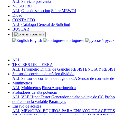
ALL
Servicio postventa
NOSOTRO
ALL
Guía de selección
Sobre MEWOI
Dload
CONTACTO
ALL
Catálogo General de Solicitud
BUSCAR
Spanish
English
Portuguese
русс
ALL
TESTERS DE TIERRA
ALL
Terrometro Digital de Gancho
RESISTENCIA Y RESIS
Sensor de corriente de núcleo dividido
ALL
Sensor de corriente de fuga de CA
Sensor de corriente d
Multímetros
ALL
Multímetros
Pinza Amperimétrica
Probadores de alta potencia
ALL
VLF Hipot Tester
Generador de alto voltaje de CC
Proba
de frecuencia variable
Pararrayos
Ensayo de aceites
ALL
MEWOI801 EQUIPOS PARA ENSAYO DE ACEITES