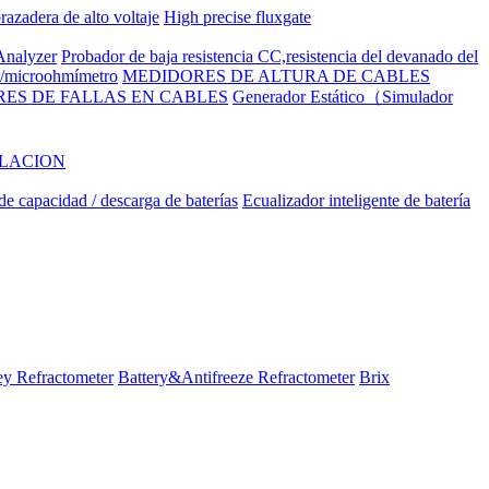
razadera de alto voltaje
High precise fluxgate
nalyzer
Probador de baja resistencia CC,resistencia del devanado del
to/microohmímetro
MEDIDORES DE ALTURA DE CABLES
ES DE FALLAS EN CABLES
Generador Estático（Simulador
ILACION
e capacidad / descarga de baterías
Ecualizador inteligente de batería
y Refractometer
Battery&Antifreeze Refractometer
Brix