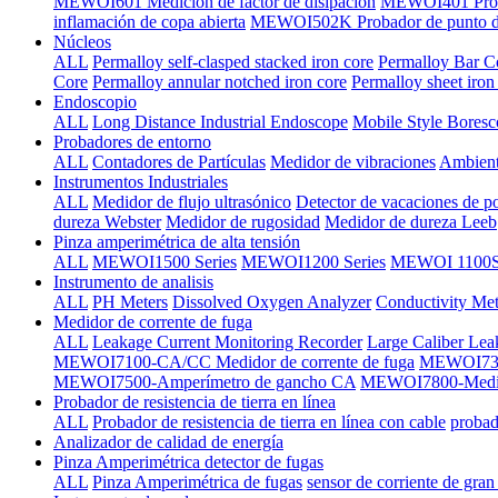
MEWOI601 Medición de factor de disipación
MEWOI401 Proba
inflamación de copa abierta
MEWOI502K Probador de punto de 
Núcleos
ALL
Permalloy self-clasped stacked iron core
Permalloy Bar C
Core
Permalloy annular notched iron core
Permalloy sheet iron
Endoscopio
ALL
Long Distance Industrial Endoscope
Mobile Style Bores
Probadores de entorno
ALL
Contadores de Partículas
Medidor de vibraciones
Ambient
Instrumentos Industriales
ALL
Medidor de flujo ultrasónico
Detector de vacaciones de p
dureza Webster
Medidor de rugosidad
Medidor de dureza Leeb
Pinza amperimétrica de alta tensión
ALL
MEWOI1500 Series
MEWOI1200 Series
MEWOI 1100Se
Instrumento de analisis
ALL
PH Meters
Dissolved Oxygen Analyzer
Conductivity Met
Medidor de corrente de fuga
ALL
Leakage Current Monitoring Recorder
Large Caliber Lea
MEWOI7100-CA/CC Medidor de corrente de fuga
MEWOI7300
MEWOI7500-Amperímetro de gancho CA
MEWOI7800-Medido
Probador de resistencia de tierra en línea
ALL
Probador de resistencia de tierra en línea con cable
probado
Analizador de calidad de energía
Pinza Amperimétrica detector de fugas
ALL
Pinza Amperimétrica de fugas
sensor de corriente de gran 