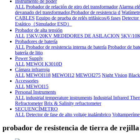
Instrumento de poder
ALL
Probador de relación de giro del transformador
Alarma elé
devanado del transformador,Probador de resistencia d
Watímetr
CABLES
Equipo de prueba de relés trifásicos/6 fases
Detector 
Estático（Simulador ESD）
Probador de alta tensión
ALL
15KV/20KV MEDIDORES DE ASILACION
5KV/10
Probadores de batería
ALL
Probador de resistencia interna de batería
Probador de bat
batería de litio
Power Supply
ALL
MEWOI K3010D
Cámara infrarroja
ALL
MEWOI118
MEWOI12
MEWOI275
Night Vision
Black
Accessories
ALL
MEWOI15
Personal Instruments
ALL
industrial temperature instruments
Industrial Infrared Th
Refractometer
Brix & Salinity refractometer
SECUENCÍMETRO
ALL
Detector de fase de alto voltaje inalámbrico
Voltamperímet
probador de resistencia de tierra de rejill