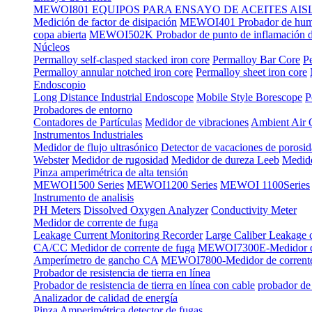
MEWOI801 EQUIPOS PARA ENSAYO DE ACEITES AI
Medición de factor de disipación
MEWOI401 Probador de hume
copa abierta
MEWOI502K Probador de punto de inflamación de
Núcleos
Permalloy self-clasped stacked iron core
Permalloy Bar Core
P
Permalloy annular notched iron core
Permalloy sheet iron core
Endoscopio
Long Distance Industrial Endoscope
Mobile Style Borescope
P
Probadores de entorno
Contadores de Partículas
Medidor de vibraciones
Ambient Air 
Instrumentos Industriales
Medidor de flujo ultrasónico
Detector de vacaciones de porosi
Webster
Medidor de rugosidad
Medidor de dureza Leeb
Medido
Pinza amperimétrica de alta tensión
MEWOI1500 Series
MEWOI1200 Series
MEWOI 1100Series
Instrumento de analisis
PH Meters
Dissolved Oxygen Analyzer
Conductivity Meter
Medidor de corrente de fuga
Leakage Current Monitoring Recorder
Large Caliber Leakage 
CA/CC Medidor de corrente de fuga
MEWOI7300E-Medidor de
Amperímetro de gancho CA
MEWOI7800-Medidor de corrent
Probador de resistencia de tierra en línea
Probador de resistencia de tierra en línea con cable
probador de 
Analizador de calidad de energía
Pinza Amperimétrica detector de fugas