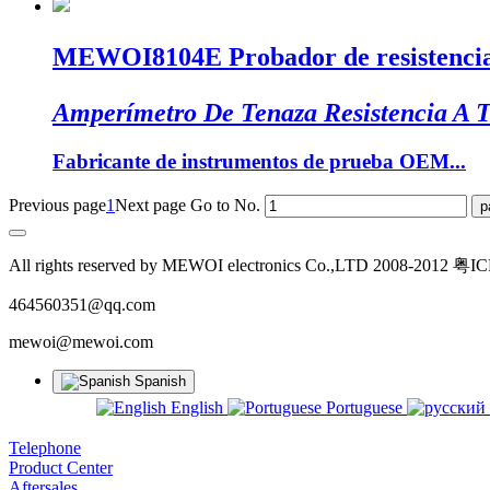
MEWOI8104E Probador de resistencia a 
Amperímetro De Tenaza Resistencia A T
Fabricante de instrumentos de prueba OEM...
Previous page
1
Next page
Go to No.
All rights reserved by MEWOI electronics Co.,LTD 2008-2012 
464560351@qq.com
mewoi@mewoi.com
Spanish
English
Portuguese
Telephone
Product Center
Aftersales