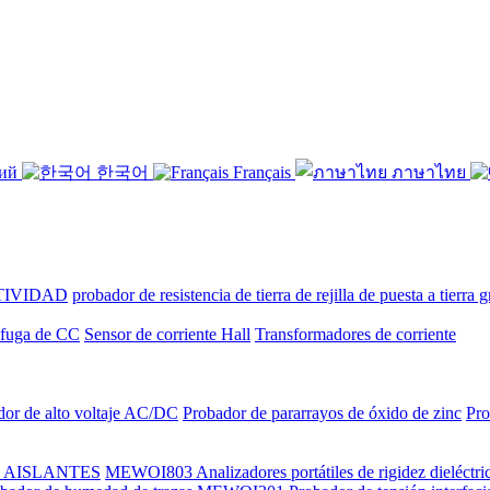
кий
한국어
Français
ภาษาไทย
TIVIDAD
probador de resistencia de tierra de rejilla de puesta a tierra 
e fuga de CC
Sensor de corriente Hall
Transformadores de corriente
dor de alto voltaje AC/DC
Probador de pararrayos de óxido de zinc
Pro
 AISLANTES
MEWOI803 Analizadores portátiles de rigidez dieléctric