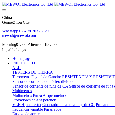
China
GuangZhou City
Whatsapp+86-18620373879
mewoi@mewoi.com
Morning9：00-Afternoon19：00
Legal holidays
Home page
PRODUCTO
ALL
TESTERS DE TIERRA
Terrometro Digital de Gancho
RESISTENCIA Y RESISTIV
Sensor de corriente de núcleo dividido
Sensor de corriente de fuga de CA
Sensor de corriente de fuga
Multímetros
Multímetros
Pinza Amperimétrica
Probadores de alta potencia
VLF Hipot Tester
Generador de alto voltaje de CC
Probador de
frecuencia variable
Pararrayos
Ensayo de aceites