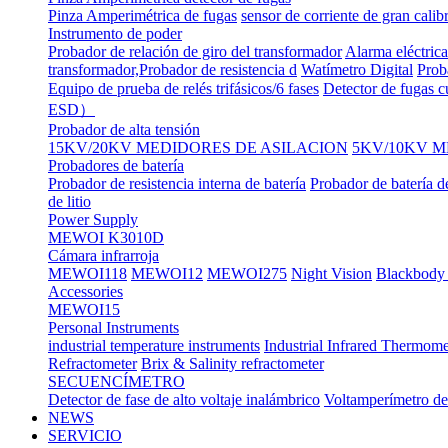
Pinza Amperimétrica de fugas
sensor de corriente de gran calib
Instrumento de poder
Probador de relación de giro del transformador
Alarma eléctrica
transformador,Probador de resistencia d
Watímetro Digital
Prob
Equipo de prueba de relés trifásicos/6 fases
Detector de fugas c
ESD）
Probador de alta tensión
15KV/20KV MEDIDORES DE ASILACION
5KV/10KV M
Probadores de batería
Probador de resistencia interna de batería
Probador de batería d
de litio
Power Supply
MEWOI K3010D
Cámara infrarroja
MEWOI118
MEWOI12
MEWOI275
Night Vision
Blackbody 
Accessories
MEWOI15
Personal Instruments
industrial temperature instruments
Industrial Infrared Thermome
Refractometer
Brix & Salinity refractometer
SECUENCÍMETRO
Detector de fase de alto voltaje inalámbrico
Voltamperímetro de
NEWS
SERVICIO