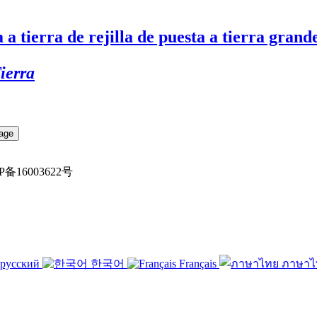
tierra de rejilla de puesta a tierra grand
ierra
粤ICP备16003622号
русский
한국어
Français
ภาษา