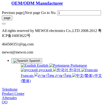
OEM/ODM Manufacturer
Previous page
1
Next page
Go to No.
All rights reserved by MEWOI electronics Co.,LTD 2008-2012 粤
ICP备16003622号
464560351@qq.com
mewoi@mewoi.com
Spanish
English
Portuguese
русский
한국어
Français
ภาษาไทย
中文
(繁体)
Telephone
Product Center
Aftersales
QQ