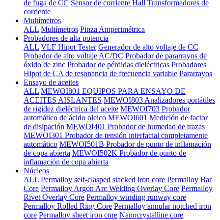
de fuga de CC
Sensor de corriente Hall
Transformadores de
corriente
Multímetros
ALL
Multímetros
Pinza Amperimétrica
Probadores de alta potencia
ALL
VLF Hipot Tester
Generador de alto voltaje de CC
Probador de alto voltaje AC/DC
Probador de pararrayos de
óxido de zinc
Probador de pérdidas dieléctricas
Probadores
Hipot de CA de resonancia de frecuencia variable
Pararrayos
Ensayo de aceites
ALL
MEWOI801 EQUIPOS PARA ENSAYO DE
ACEITES AISLANTES
MEWOI803 Analizadores portátiles
de rigidez dieléctrica del aceite
MEWOI703 Probador
automático de ácido oleico
MEWOI601 Medición de factor
de disipación
MEWOI401 Probador de humedad de trazas
MEWOI301 Probador de tensión interfacial completamente
automático
MEWOI501B Probador de punto de inflamación
de copa abierta
MEWOI502K Probador de punto de
inflamación de copa abierta
Núcleos
ALL
Permalloy self-clasped stacked iron core
Permalloy Bar
Core
Permalloy Argon Arc Welding Overlay Core
Permalloy
Rivet Overlay Core
Permalloy winding runway core
Permalloy Rolled Ring Core
Permalloy annular notched iron
core
Permalloy sheet iron core
Nanocrystalline core