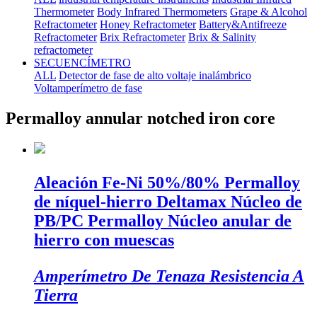
Thermometer
Body Infrared Thermometers
Grape & Alcohol
Refractometer
Honey Refractometer
Battery&Antifreeze
Refractometer
Brix Refractometer
Brix & Salinity
refractometer
SECUENCÍMETRO
ALL
Detector de fase de alto voltaje inalámbrico
Voltamperímetro de fase
Permalloy annular notched iron core
Aleación Fe-Ni 50%/80% Permalloy
de níquel-hierro Deltamax Núcleo de
PB/PC Permalloy Núcleo anular de
hierro con muescas
Amperímetro De Tenaza Resistencia A
Tierra