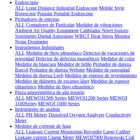
Endoscopio
ALL
Long Distance Industrial Endoscope
Mobile Style
Borescope
Popular Portable Endoscope
Probadores de entorno
ALL
Contadores de Partículas
Medidor de vibraciones
Ambient Air Quality Equipment
Calibrador Nivel Sonoro
Sonómetro Digital Autorango
WBGT Heat Stress Monitor
Noise Dosimeter
Instrumentos Industriales
ALL
Medidor de flujo ultrasónico
Detector de vacaciones de
porosidad
Detector de defectos magnéticos
Medidor de color
Medidor de blancura
Medidor de brillo
Probador de dureza
Barcol
Probador de dureza Webster
Medidor de rugosidad
Medidor de dureza Leeb
Medidor de espesor de revestimiento
Medidor de diámetro de escaneo láser
Medidor de espesor
ultrasónico
Medidor de flujo ultrasónico
Pinza amperimétrica de alta tensión
ALL
MEWOI1500 Series
MEWOI1200 Series
MEWOI
1100Series
MEWOI 1000 Series
Instrumento de analisis
ALL
PH Meters
Dissolved Oxygen Analyzer
Conductivity
Meter
Medidor de corrente de fuga
ALL
Leakage Current Monitoring Recorder
Large Caliber
Leakage current Clamp Meter
MEWOI7900 Rogowski Coil