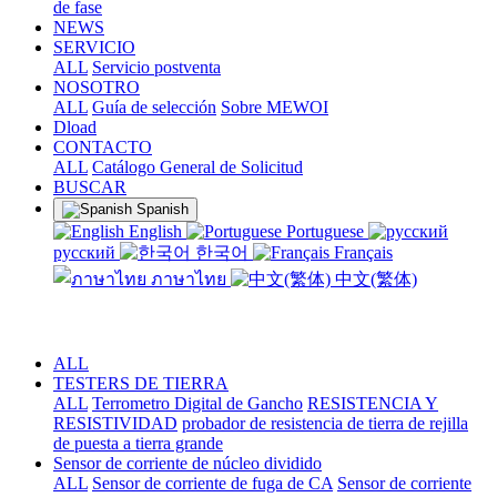
de fase
NEWS
SERVICIO
ALL
Servicio postventa
NOSOTRO
ALL
Guía de selección
Sobre MEWOI
Dload
CONTACTO
ALL
Catálogo General de Solicitud
BUSCAR
Spanish
English
Portuguese
русский
한국어
Français
ภาษาไทย
中文(繁体)
ALL
TESTERS DE TIERRA
ALL
Terrometro Digital de Gancho
RESISTENCIA Y
RESISTIVIDAD
probador de resistencia de tierra de rejilla
de puesta a tierra grande
Sensor de corriente de núcleo dividido
ALL
Sensor de corriente de fuga de CA
Sensor de corriente