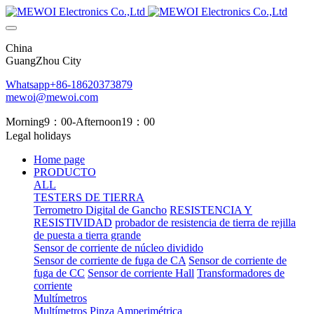
China
GuangZhou City
Whatsapp+86-18620373879
mewoi@mewoi.com
Morning9：00-Afternoon19：00
Legal holidays
Home page
PRODUCTO
ALL
TESTERS DE TIERRA
Terrometro Digital de Gancho
RESISTENCIA Y
RESISTIVIDAD
probador de resistencia de tierra de rejilla
de puesta a tierra grande
Sensor de corriente de núcleo dividido
Sensor de corriente de fuga de CA
Sensor de corriente de
fuga de CC
Sensor de corriente Hall
Transformadores de
corriente
Multímetros
Multímetros
Pinza Amperimétrica