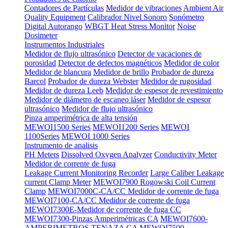
Contadores de Partículas
Medidor de vibraciones
Ambient Air
Quality Equipment
Calibrador Nivel Sonoro
Sonómetro
Digital Autorango
WBGT Heat Stress Monitor
Noise
Dosimeter
Instrumentos Industriales
Medidor de flujo ultrasónico
Detector de vacaciones de
porosidad
Detector de defectos magnéticos
Medidor de color
Medidor de blancura
Medidor de brillo
Probador de dureza
Barcol
Probador de dureza Webster
Medidor de rugosidad
Medidor de dureza Leeb
Medidor de espesor de revestimiento
Medidor de diámetro de escaneo láser
Medidor de espesor
ultrasónico
Medidor de flujo ultrasónico
Pinza amperimétrica de alta tensión
MEWOI1500 Series
MEWOI1200 Series
MEWOI
1100Series
MEWOI 1000 Series
Instrumento de analisis
PH Meters
Dissolved Oxygen Analyzer
Conductivity Meter
Medidor de corrente de fuga
Leakage Current Monitoring Recorder
Large Caliber Leakage
current Clamp Meter
MEWOI7900 Rogowski Coil Current
Clamp
MEWOI7000C-CA/CC Medidor de corrente de fuga
MEWOI7100-CA/CC Medidor de corrente de fuga
MEWOI7300E-Medidor de corrente de fuga CC
MEWOI7300-Pinzas Amperimétricas CA
MEWOI7600-
AMPERIMETROS TENAZA CA
MEWOI7500-