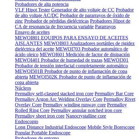
Probadores de alta potencia
VLF Hipot Tester
Generador de alto voltaje de CC
Probador
de alto voltaje AC/DC
Probador de pararrayos de óxido de
zinc
Probador de pérdidas dieléctricas
Probadores Hipot de
CA de resonancia de frecuencia variable
Pararrayos
Ensayo de aceites
MEWOI801 EQUIPOS PARA ENSAYO DE ACEITES
AISLANTES
MEWOI803 Analizadores portátiles de rigidez
dieléctrica del aceite
MEWOI703 Probador automático de
ácido oleico
MEWOI601 Medición de factor de disipación
MEWOI401 Probador de humedad de trazas
MEWOI301
Probador de tensión interfacial completamente automático
MEWOI501B Probador de punto de inflamación de copa
abierta
MEWOI502K Probador de punto de inflamación de
copa abierta
Núcleos
Permalloy self-clasped stacked iron core
Permalloy Bar Core
Permalloy Argon Arc Welding Overlay Core
Permalloy Rivet
Overlay Core
Permalloy winding runway core
Permalloy
Rolled Ring Core
Permalloy annular notched iron core
Permalloy sheet iron core
Nanocrystalline core
Endoscopio
Long Distance Industrial Endoscope
Mobile Style Borescope
Popular Portable Endoscope
Probadores de entorno