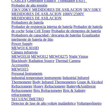
CABLES
Generador Estático（Simulador ESD）
Probador de alta tensión
15KV/20KV MEDIDORES DE ASILACION
5KV/10KV
MEDIDORES DE ASILACION
1000V/2500V
MEDIDORES DE ASILACION
Probadores de batería
Probador de resistencia interna de batería
Probador de batería
de coche
Solar Cell Tester
Probador de elementos de batería
Probadores de capacidad / descarga de baterías
Ecualizador
inteligente de batería de litio
Power Supply
MEWOI K3010D
Cámara infrarroja
MEWOI118
MEWOI12
MEWOI275
Night Vision
Blackbody Radiation Source
Thermal Camera
Accessories
MEWOI15
Personal Instruments
industrial temperature instruments
Industrial Infrared
Thermometer
Body Infrared Thermometers
Grape & Alcohol
Refractometer
Honey Refractometer
Battery&Antifreeze
Refractometer
Brix Refractometer
Brix & Salinity
refractometer
SECUENCÍMETRO
Detector de fase de alto voltaje inalámbrico
Voltamperímetro