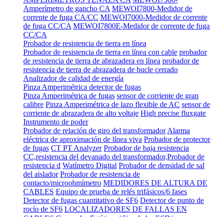
Amperímetro de gancho CA
MEWOI7800-Medidor de
corrente de fuga CA/CC
MEWOI7000-Medidor de corrente
de fuga CC/CA
MEWOI7800E-Medidor de corrente de fuga
CC/CA
Probador de resistencia de tierra en línea
Probador de resistencia de tierra en línea con cable
probador
de resistencia de tierra de abrazadera en línea
probador de
resistencia de tierra de abrazadera de bucle cerrado
Analizador de calidad de energía
Pinza Amperimétrica detector de fugas
Pinza Amperimétrica de fugas
sensor de corriente de gran
calibre
Pinza Amperimétrica de lazo flexible de AC
sensor de
corriente de abrazadera de alto voltaje
High precise fluxgate
Instrumento de poder
Probador de relación de giro del transformador
Alarma
eléctrica de aproximación de línea viva
Probador de protector
de fugas
CT PT Analyzer
Probador de baja resistencia
CC,resistencia del devanado del transformador,Probador de
resistencia d
Watímetro Digital
Probador de densidad de sal
del aislador
Probador de resistencia de
contacto/microohmímetro
MEDIDORES DE ALTURA DE
CABLES
Equipo de prueba de relés trifásicos/6 fases
Detector de fugas cuantitativo de SF6
Detector de punto de
rocío de SF6
LOCALIZADORES DE FALLAS EN