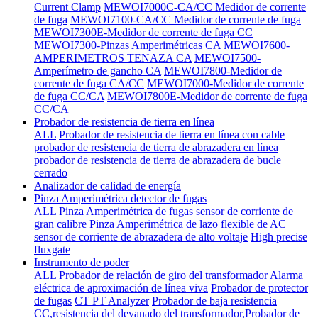
Current Clamp
MEWOI7000C-CA/CC Medidor de corrente
de fuga
MEWOI7100-CA/CC Medidor de corrente de fuga
MEWOI7300E-Medidor de corrente de fuga CC
MEWOI7300-Pinzas Amperimétricas CA
MEWOI7600-
AMPERIMETROS TENAZA CA
MEWOI7500-
Amperímetro de gancho CA
MEWOI7800-Medidor de
corrente de fuga CA/CC
MEWOI7000-Medidor de corrente
de fuga CC/CA
MEWOI7800E-Medidor de corrente de fuga
CC/CA
Probador de resistencia de tierra en línea
ALL
Probador de resistencia de tierra en línea con cable
probador de resistencia de tierra de abrazadera en línea
probador de resistencia de tierra de abrazadera de bucle
cerrado
Analizador de calidad de energía
Pinza Amperimétrica detector de fugas
ALL
Pinza Amperimétrica de fugas
sensor de corriente de
gran calibre
Pinza Amperimétrica de lazo flexible de AC
sensor de corriente de abrazadera de alto voltaje
High precise
fluxgate
Instrumento de poder
ALL
Probador de relación de giro del transformador
Alarma
eléctrica de aproximación de línea viva
Probador de protector
de fugas
CT PT Analyzer
Probador de baja resistencia
CC,resistencia del devanado del transformador,Probador de