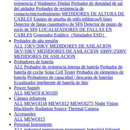
resistencia d
Watímetro Digital
Probador de densidad de sal
del aislador
Probador de resistencia de
contacto/microohmímetro
MEDIDORES DE ALTURA DE
CABLES
Equipo de prueba de relés trifásicos/6 fases
Detector de fugas cuantitativo de SF6
Detector de punto de
rocío de SF6
LOCALIZADORES DE FALLAS EN
CABLES
Generador Estático（Simulador ESD）
Probador de alta tensión
ALL
15KV/20KV MEDIDORES DE ASILACION
5KV/10KV MEDIDORES DE ASILACION
1000V/2500V
MEDIDORES DE ASILACION
Probadores de batería
ALL
Probador de resistencia interna de batería
Probador de
batería de coche
Solar Cell Tester
Probador de elementos de
batería
Probadores de capacidad / descarga de baterías
Ecualizador inteligente de batería de litio
Power Supply
ALL
MEWOI K3010D
Cámara infrarroja
ALL
MEWOI118
MEWOI12
MEWOI275
Night Vision
Blackbody Radiation Source
Thermal Camera
Accessories
ALL
MEWOI15
Personal Instruments
ALL
industrial temperature instruments
Industrial Infrared