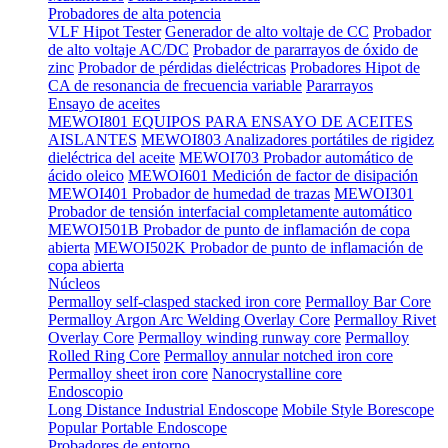
Probadores de alta potencia
VLF Hipot Tester
Generador de alto voltaje de CC
Probador
de alto voltaje AC/DC
Probador de pararrayos de óxido de
zinc
Probador de pérdidas dieléctricas
Probadores Hipot de
CA de resonancia de frecuencia variable
Pararrayos
Ensayo de aceites
MEWOI801 EQUIPOS PARA ENSAYO DE ACEITES
AISLANTES
MEWOI803 Analizadores portátiles de rigidez
dieléctrica del aceite
MEWOI703 Probador automático de
ácido oleico
MEWOI601 Medición de factor de disipación
MEWOI401 Probador de humedad de trazas
MEWOI301
Probador de tensión interfacial completamente automático
MEWOI501B Probador de punto de inflamación de copa
abierta
MEWOI502K Probador de punto de inflamación de
copa abierta
Núcleos
Permalloy self-clasped stacked iron core
Permalloy Bar Core
Permalloy Argon Arc Welding Overlay Core
Permalloy Rivet
Overlay Core
Permalloy winding runway core
Permalloy
Rolled Ring Core
Permalloy annular notched iron core
Permalloy sheet iron core
Nanocrystalline core
Endoscopio
Long Distance Industrial Endoscope
Mobile Style Borescope
Popular Portable Endoscope
Probadores de entorno