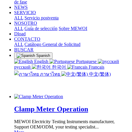
de fase
NEWS
SERVICIO
ALL
Servicio postventa
NOSOTRO
ALL
Guía de selección
Sobre MEWOI
Dload
CONTACTO
ALL
Catálogo General de Solicitud
BUSCAR
Spanish
English
Portuguese
русский
한국어
Français
ภาษาไทย
中文(繁体)
Clamp Meter Operation
MEWOI Electricity Testing Instruments manufacturer,
Support OEM/ODM, your testing specialist...