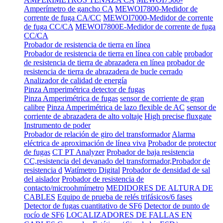
Amperímetro de gancho CA
MEWOI7800-Medidor de
corrente de fuga CA/CC
MEWOI7000-Medidor de corrente
de fuga CC/CA
MEWOI7800E-Medidor de corrente de fuga
CC/CA
Probador de resistencia de tierra en línea
Probador de resistencia de tierra en línea con cable
probador
de resistencia de tierra de abrazadera en línea
probador de
resistencia de tierra de abrazadera de bucle cerrado
Analizador de calidad de energía
Pinza Amperimétrica detector de fugas
Pinza Amperimétrica de fugas
sensor de corriente de gran
calibre
Pinza Amperimétrica de lazo flexible de AC
sensor de
corriente de abrazadera de alto voltaje
High precise fluxgate
Instrumento de poder
Probador de relación de giro del transformador
Alarma
eléctrica de aproximación de línea viva
Probador de protector
de fugas
CT PT Analyzer
Probador de baja resistencia
CC,resistencia del devanado del transformador,Probador de
resistencia d
Watímetro Digital
Probador de densidad de sal
del aislador
Probador de resistencia de
contacto/microohmímetro
MEDIDORES DE ALTURA DE
CABLES
Equipo de prueba de relés trifásicos/6 fases
Detector de fugas cuantitativo de SF6
Detector de punto de
rocío de SF6
LOCALIZADORES DE FALLAS EN