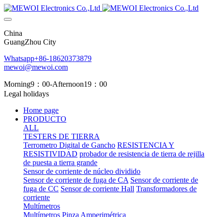
China
GuangZhou City
Whatsapp+86-18620373879
mewoi@mewoi.com
Morning9：00-Afternoon19：00
Legal holidays
Home page
PRODUCTO
ALL
TESTERS DE TIERRA
Terrometro Digital de Gancho
RESISTENCIA Y
RESISTIVIDAD
probador de resistencia de tierra de rejilla
de puesta a tierra grande
Sensor de corriente de núcleo dividido
Sensor de corriente de fuga de CA
Sensor de corriente de
fuga de CC
Sensor de corriente Hall
Transformadores de
corriente
Multímetros
Multímetros
Pinza Amperimétrica