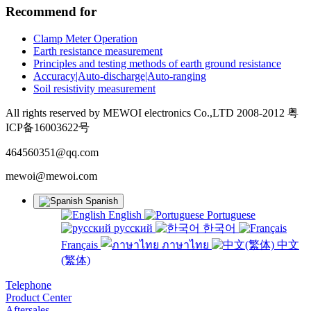
Recommend for
Clamp Meter Operation
Earth resistance measurement
Principles and testing methods of earth ground resistance
Accuracy|Auto-discharge|Auto-ranging
Soil resistivity measurement
All rights reserved by MEWOI electronics Co.,LTD 2008-2012 粤
ICP备16003622号
464560351@qq.com
mewoi@mewoi.com
Spanish
English
Portuguese
русский
한국어
Français
ภาษาไทย
中文
(繁体)
Telephone
Product Center
Aftersales