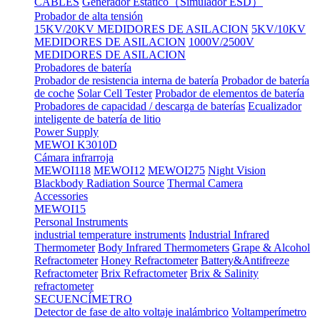
CABLES
Generador Estático（Simulador ESD）
Probador de alta tensión
15KV/20KV MEDIDORES DE ASILACION
5KV/10KV
MEDIDORES DE ASILACION
1000V/2500V
MEDIDORES DE ASILACION
Probadores de batería
Probador de resistencia interna de batería
Probador de batería
de coche
Solar Cell Tester
Probador de elementos de batería
Probadores de capacidad / descarga de baterías
Ecualizador
inteligente de batería de litio
Power Supply
MEWOI K3010D
Cámara infrarroja
MEWOI118
MEWOI12
MEWOI275
Night Vision
Blackbody Radiation Source
Thermal Camera
Accessories
MEWOI15
Personal Instruments
industrial temperature instruments
Industrial Infrared
Thermometer
Body Infrared Thermometers
Grape & Alcohol
Refractometer
Honey Refractometer
Battery&Antifreeze
Refractometer
Brix Refractometer
Brix & Salinity
refractometer
SECUENCÍMETRO
Detector de fase de alto voltaje inalámbrico
Voltamperímetro