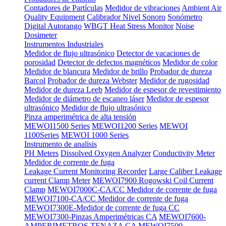
Contadores de Partículas
Medidor de vibraciones
Ambient Air
Quality Equipment
Calibrador Nivel Sonoro
Sonómetro
Digital Autorango
WBGT Heat Stress Monitor
Noise
Dosimeter
Instrumentos Industriales
Medidor de flujo ultrasónico
Detector de vacaciones de
porosidad
Detector de defectos magnéticos
Medidor de color
Medidor de blancura
Medidor de brillo
Probador de dureza
Barcol
Probador de dureza Webster
Medidor de rugosidad
Medidor de dureza Leeb
Medidor de espesor de revestimiento
Medidor de diámetro de escaneo láser
Medidor de espesor
ultrasónico
Medidor de flujo ultrasónico
Pinza amperimétrica de alta tensión
MEWOI1500 Series
MEWOI1200 Series
MEWOI
1100Series
MEWOI 1000 Series
Instrumento de analisis
PH Meters
Dissolved Oxygen Analyzer
Conductivity Meter
Medidor de corrente de fuga
Leakage Current Monitoring Recorder
Large Caliber Leakage
current Clamp Meter
MEWOI7900 Rogowski Coil Current
Clamp
MEWOI7000C-CA/CC Medidor de corrente de fuga
MEWOI7100-CA/CC Medidor de corrente de fuga
MEWOI7300E-Medidor de corrente de fuga CC
MEWOI7300-Pinzas Amperimétricas CA
MEWOI7600-
AMPERIMETROS TENAZA CA
MEWOI7500-