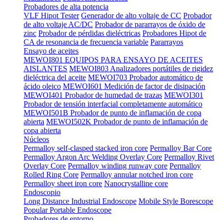
Probadores de alta potencia
VLF Hipot Tester
Generador de alto voltaje de CC
Probador
de alto voltaje AC/DC
Probador de pararrayos de óxido de
zinc
Probador de pérdidas dieléctricas
Probadores Hipot de
CA de resonancia de frecuencia variable
Pararrayos
Ensayo de aceites
MEWOI801 EQUIPOS PARA ENSAYO DE ACEITES
AISLANTES
MEWOI803 Analizadores portátiles de rigidez
dieléctrica del aceite
MEWOI703 Probador automático de
ácido oleico
MEWOI601 Medición de factor de disipación
MEWOI401 Probador de humedad de trazas
MEWOI301
Probador de tensión interfacial completamente automático
MEWOI501B Probador de punto de inflamación de copa
abierta
MEWOI502K Probador de punto de inflamación de
copa abierta
Núcleos
Permalloy self-clasped stacked iron core
Permalloy Bar Core
Permalloy Argon Arc Welding Overlay Core
Permalloy Rivet
Overlay Core
Permalloy winding runway core
Permalloy
Rolled Ring Core
Permalloy annular notched iron core
Permalloy sheet iron core
Nanocrystalline core
Endoscopio
Long Distance Industrial Endoscope
Mobile Style Borescope
Popular Portable Endoscope
Probadores de entorno