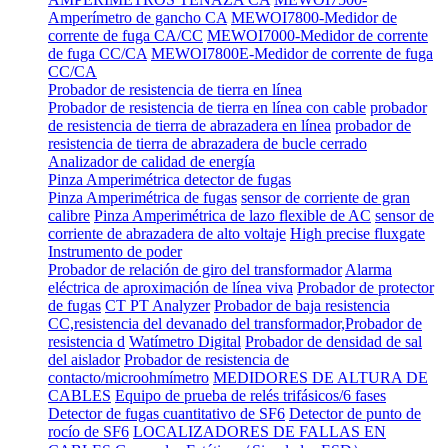
Amperímetro de gancho CA
MEWOI7800-Medidor de
corrente de fuga CA/CC
MEWOI7000-Medidor de corrente
de fuga CC/CA
MEWOI7800E-Medidor de corrente de fuga
CC/CA
Probador de resistencia de tierra en línea
Probador de resistencia de tierra en línea con cable
probador
de resistencia de tierra de abrazadera en línea
probador de
resistencia de tierra de abrazadera de bucle cerrado
Analizador de calidad de energía
Pinza Amperimétrica detector de fugas
Pinza Amperimétrica de fugas
sensor de corriente de gran
calibre
Pinza Amperimétrica de lazo flexible de AC
sensor de
corriente de abrazadera de alto voltaje
High precise fluxgate
Instrumento de poder
Probador de relación de giro del transformador
Alarma
eléctrica de aproximación de línea viva
Probador de protector
de fugas
CT PT Analyzer
Probador de baja resistencia
CC,resistencia del devanado del transformador,Probador de
resistencia d
Watímetro Digital
Probador de densidad de sal
del aislador
Probador de resistencia de
contacto/microohmímetro
MEDIDORES DE ALTURA DE
CABLES
Equipo de prueba de relés trifásicos/6 fases
Detector de fugas cuantitativo de SF6
Detector de punto de
rocío de SF6
LOCALIZADORES DE FALLAS EN