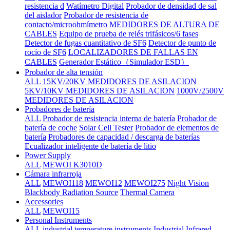
resistencia d
Watímetro Digital
Probador de densidad de sal
del aislador
Probador de resistencia de
contacto/microohmímetro
MEDIDORES DE ALTURA DE
CABLES
Equipo de prueba de relés trifásicos/6 fases
Detector de fugas cuantitativo de SF6
Detector de punto de
rocío de SF6
LOCALIZADORES DE FALLAS EN
CABLES
Generador Estático（Simulador ESD）
Probador de alta tensión
ALL
15KV/20KV MEDIDORES DE ASILACION
5KV/10KV MEDIDORES DE ASILACION
1000V/2500V
MEDIDORES DE ASILACION
Probadores de batería
ALL
Probador de resistencia interna de batería
Probador de
batería de coche
Solar Cell Tester
Probador de elementos de
batería
Probadores de capacidad / descarga de baterías
Ecualizador inteligente de batería de litio
Power Supply
ALL
MEWOI K3010D
Cámara infrarroja
ALL
MEWOI118
MEWOI12
MEWOI275
Night Vision
Blackbody Radiation Source
Thermal Camera
Accessories
ALL
MEWOI15
Personal Instruments
ALL
industrial temperature instruments
Industrial Infrared