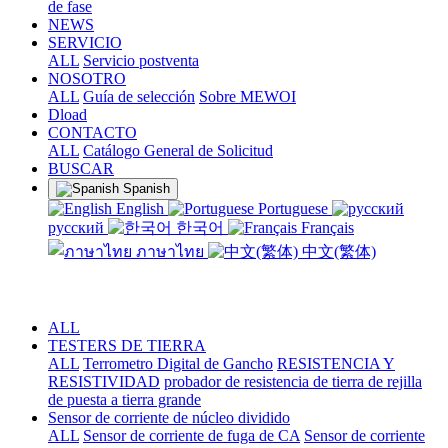
de fase
NEWS
SERVICIO
ALL
Servicio postventa
NOSOTRO
ALL
Guía de selección
Sobre MEWOI
Dload
CONTACTO
ALL
Catálogo General de Solicitud
BUSCAR
Spanish
English
Portuguese
русский
한국어
Français
ภาษาไทย
中文(繁体)
ALL
TESTERS DE TIERRA
ALL
Terrometro Digital de Gancho
RESISTENCIA Y
RESISTIVIDAD
probador de resistencia de tierra de rejilla
de puesta a tierra grande
Sensor de corriente de núcleo dividido
ALL
Sensor de corriente de fuga de CA
Sensor de corriente