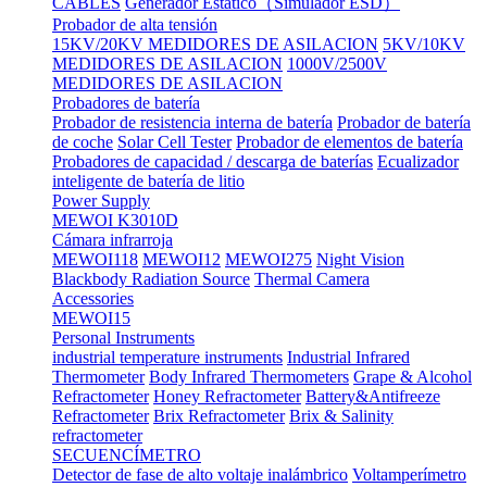
CABLES
Generador Estático（Simulador ESD）
Probador de alta tensión
15KV/20KV MEDIDORES DE ASILACION
5KV/10KV
MEDIDORES DE ASILACION
1000V/2500V
MEDIDORES DE ASILACION
Probadores de batería
Probador de resistencia interna de batería
Probador de batería
de coche
Solar Cell Tester
Probador de elementos de batería
Probadores de capacidad / descarga de baterías
Ecualizador
inteligente de batería de litio
Power Supply
MEWOI K3010D
Cámara infrarroja
MEWOI118
MEWOI12
MEWOI275
Night Vision
Blackbody Radiation Source
Thermal Camera
Accessories
MEWOI15
Personal Instruments
industrial temperature instruments
Industrial Infrared
Thermometer
Body Infrared Thermometers
Grape & Alcohol
Refractometer
Honey Refractometer
Battery&Antifreeze
Refractometer
Brix Refractometer
Brix & Salinity
refractometer
SECUENCÍMETRO
Detector de fase de alto voltaje inalámbrico
Voltamperímetro