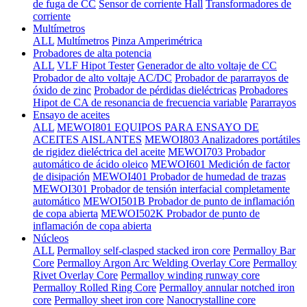
de fuga de CC
Sensor de corriente Hall
Transformadores de
corriente
Multímetros
ALL
Multímetros
Pinza Amperimétrica
Probadores de alta potencia
ALL
VLF Hipot Tester
Generador de alto voltaje de CC
Probador de alto voltaje AC/DC
Probador de pararrayos de
óxido de zinc
Probador de pérdidas dieléctricas
Probadores
Hipot de CA de resonancia de frecuencia variable
Pararrayos
Ensayo de aceites
ALL
MEWOI801 EQUIPOS PARA ENSAYO DE
ACEITES AISLANTES
MEWOI803 Analizadores portátiles
de rigidez dieléctrica del aceite
MEWOI703 Probador
automático de ácido oleico
MEWOI601 Medición de factor
de disipación
MEWOI401 Probador de humedad de trazas
MEWOI301 Probador de tensión interfacial completamente
automático
MEWOI501B Probador de punto de inflamación
de copa abierta
MEWOI502K Probador de punto de
inflamación de copa abierta
Núcleos
ALL
Permalloy self-clasped stacked iron core
Permalloy Bar
Core
Permalloy Argon Arc Welding Overlay Core
Permalloy
Rivet Overlay Core
Permalloy winding runway core
Permalloy Rolled Ring Core
Permalloy annular notched iron
core
Permalloy sheet iron core
Nanocrystalline core