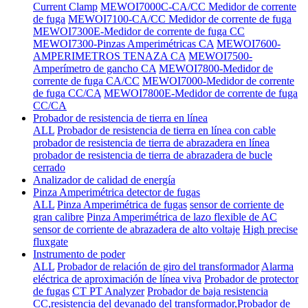
Current Clamp
MEWOI7000C-CA/CC Medidor de corrente
de fuga
MEWOI7100-CA/CC Medidor de corrente de fuga
MEWOI7300E-Medidor de corrente de fuga CC
MEWOI7300-Pinzas Amperimétricas CA
MEWOI7600-
AMPERIMETROS TENAZA CA
MEWOI7500-
Amperímetro de gancho CA
MEWOI7800-Medidor de
corrente de fuga CA/CC
MEWOI7000-Medidor de corrente
de fuga CC/CA
MEWOI7800E-Medidor de corrente de fuga
CC/CA
Probador de resistencia de tierra en línea
ALL
Probador de resistencia de tierra en línea con cable
probador de resistencia de tierra de abrazadera en línea
probador de resistencia de tierra de abrazadera de bucle
cerrado
Analizador de calidad de energía
Pinza Amperimétrica detector de fugas
ALL
Pinza Amperimétrica de fugas
sensor de corriente de
gran calibre
Pinza Amperimétrica de lazo flexible de AC
sensor de corriente de abrazadera de alto voltaje
High precise
fluxgate
Instrumento de poder
ALL
Probador de relación de giro del transformador
Alarma
eléctrica de aproximación de línea viva
Probador de protector
de fugas
CT PT Analyzer
Probador de baja resistencia
CC,resistencia del devanado del transformador,Probador de