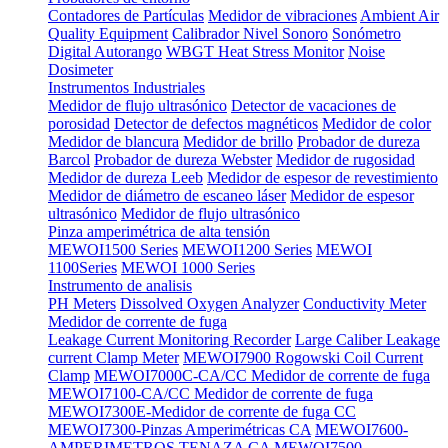
Contadores de Partículas
Medidor de vibraciones
Ambient Air
Quality Equipment
Calibrador Nivel Sonoro
Sonómetro
Digital Autorango
WBGT Heat Stress Monitor
Noise
Dosimeter
Instrumentos Industriales
Medidor de flujo ultrasónico
Detector de vacaciones de
porosidad
Detector de defectos magnéticos
Medidor de color
Medidor de blancura
Medidor de brillo
Probador de dureza
Barcol
Probador de dureza Webster
Medidor de rugosidad
Medidor de dureza Leeb
Medidor de espesor de revestimiento
Medidor de diámetro de escaneo láser
Medidor de espesor
ultrasónico
Medidor de flujo ultrasónico
Pinza amperimétrica de alta tensión
MEWOI1500 Series
MEWOI1200 Series
MEWOI
1100Series
MEWOI 1000 Series
Instrumento de analisis
PH Meters
Dissolved Oxygen Analyzer
Conductivity Meter
Medidor de corrente de fuga
Leakage Current Monitoring Recorder
Large Caliber Leakage
current Clamp Meter
MEWOI7900 Rogowski Coil Current
Clamp
MEWOI7000C-CA/CC Medidor de corrente de fuga
MEWOI7100-CA/CC Medidor de corrente de fuga
MEWOI7300E-Medidor de corrente de fuga CC
MEWOI7300-Pinzas Amperimétricas CA
MEWOI7600-
AMPERIMETROS TENAZA CA
MEWOI7500-