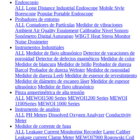
Endoscopio
ALL
Long Distance Industrial Endoscope
Mobile Style
Borescope
Popular Portable Endoscope
Probadores de entorno
ALL
Contadores de Partículas
Medidor de vibraciones
Ambient Air Quality Equipment
Calibrador Nivel Sonoro
Sonómetro Digital Autorango
WBGT Heat Stress Monitor
Noise Dosimeter
Instrumentos Industriales
ALL
Medidor de flujo ultrasónico
Detector de vacaciones de
porosidad
Detector de defectos magnéticos
Medidor de color
Medidor de blancura
Medidor de brillo
Probador de dureza
Barcol
Probador de dureza Webster
Medidor de rugosidad
Medidor de dureza Leeb
Medidor de espesor de revestimiento
Medidor de diámetro de escaneo láser
Medidor de espesor
ultrasónico
Medidor de flujo ultrasónico
Pinza amperimétrica de alta tensión
ALL
MEWOI1500 Series
MEWOI1200 Series
MEWOI
1100Series
MEWOI 1000 Series
Instrumento de analisis
ALL
PH Meters
Dissolved Oxygen Analyzer
Conductivity
Meter
Medidor de corrente de fuga
ALL
Leakage Current Monitoring Recorder
Large Caliber
Leakage current Clamp Meter
MEWOI7900 Rogowski Coil