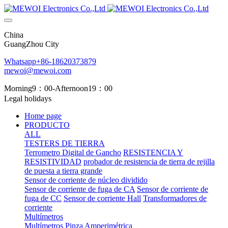
China
GuangZhou City
Whatsapp+86-18620373879
mewoi@mewoi.com
Morning9：00-Afternoon19：00
Legal holidays
Home page
PRODUCTO
ALL
TESTERS DE TIERRA
Terrometro Digital de Gancho
RESISTENCIA Y
RESISTIVIDAD
probador de resistencia de tierra de rejilla
de puesta a tierra grande
Sensor de corriente de núcleo dividido
Sensor de corriente de fuga de CA
Sensor de corriente de
fuga de CC
Sensor de corriente Hall
Transformadores de
corriente
Multímetros
Multímetros
Pinza Amperimétrica