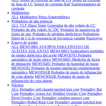
de fuga de CC
Sensor de corriente Hall
Transformadores de
corriente
Multímetros
ALL
Multímetros
Pinza Amperimétrica
Probadores de alta potencia
ALL
VLF Hipot Tester
Generador de alto voltaje de CC
Probador de alto voltaje AC/DC
Probador de pararrayos de
óxido de zinc
Probador de pérdidas dieléctricas
Probadores
Hipot de CA de resonancia de frecuencia variable
Pararrayos
Ensayo de aceites
ALL
MEWOI801 EQUIPOS PARA ENSAYO DE
ACEITES AISLANTES
MEWOI803 Analizadores portátiles
de rigidez dieléctrica del aceite
MEWOI703 Probador
automático de ácido oleico
MEWOI601 Medición de factor
de disipación
MEWOI401 Probador de humedad de trazas
MEWOI301 Probador de tensión interfacial completamente
automático
MEWOI501B Probador de punto de inflamación
de copa abierta
MEWOI502K Probador de punto de
inflamación de copa abierta
Núcleos
ALL
Permalloy self-clasped stacked iron core
Permalloy Bar
Core
Permalloy Argon Arc Welding Overlay Core
Permalloy
Rivet Overlay Core
Permalloy winding runway core
Permalloy Rolled Ring Core
Permalloy annular notched iron