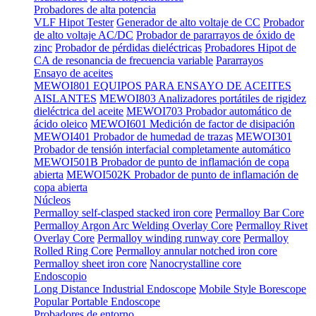
Probadores de alta potencia
VLF Hipot Tester
Generador de alto voltaje de CC
Probador
de alto voltaje AC/DC
Probador de pararrayos de óxido de
zinc
Probador de pérdidas dieléctricas
Probadores Hipot de
CA de resonancia de frecuencia variable
Pararrayos
Ensayo de aceites
MEWOI801 EQUIPOS PARA ENSAYO DE ACEITES
AISLANTES
MEWOI803 Analizadores portátiles de rigidez
dieléctrica del aceite
MEWOI703 Probador automático de
ácido oleico
MEWOI601 Medición de factor de disipación
MEWOI401 Probador de humedad de trazas
MEWOI301
Probador de tensión interfacial completamente automático
MEWOI501B Probador de punto de inflamación de copa
abierta
MEWOI502K Probador de punto de inflamación de
copa abierta
Núcleos
Permalloy self-clasped stacked iron core
Permalloy Bar Core
Permalloy Argon Arc Welding Overlay Core
Permalloy Rivet
Overlay Core
Permalloy winding runway core
Permalloy
Rolled Ring Core
Permalloy annular notched iron core
Permalloy sheet iron core
Nanocrystalline core
Endoscopio
Long Distance Industrial Endoscope
Mobile Style Borescope
Popular Portable Endoscope
Probadores de entorno