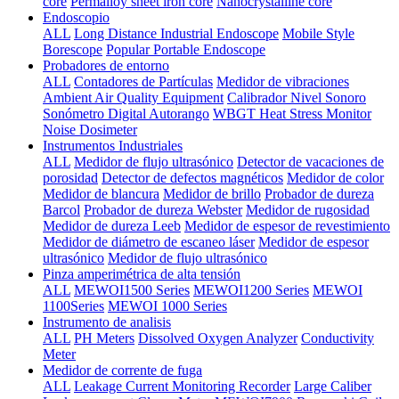
core
Permalloy sheet iron core
Nanocrystalline core
Endoscopio
ALL
Long Distance Industrial Endoscope
Mobile Style
Borescope
Popular Portable Endoscope
Probadores de entorno
ALL
Contadores de Partículas
Medidor de vibraciones
Ambient Air Quality Equipment
Calibrador Nivel Sonoro
Sonómetro Digital Autorango
WBGT Heat Stress Monitor
Noise Dosimeter
Instrumentos Industriales
ALL
Medidor de flujo ultrasónico
Detector de vacaciones de
porosidad
Detector de defectos magnéticos
Medidor de color
Medidor de blancura
Medidor de brillo
Probador de dureza
Barcol
Probador de dureza Webster
Medidor de rugosidad
Medidor de dureza Leeb
Medidor de espesor de revestimiento
Medidor de diámetro de escaneo láser
Medidor de espesor
ultrasónico
Medidor de flujo ultrasónico
Pinza amperimétrica de alta tensión
ALL
MEWOI1500 Series
MEWOI1200 Series
MEWOI
1100Series
MEWOI 1000 Series
Instrumento de analisis
ALL
PH Meters
Dissolved Oxygen Analyzer
Conductivity
Meter
Medidor de corrente de fuga
ALL
Leakage Current Monitoring Recorder
Large Caliber