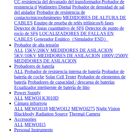
CC,resistencia del devanado del transformador,Probador de
resistencia d
Watímetro Digital
Probador de densidad de sal
del aislador
Probador de resistencia de
contacto/microohmímetro
MEDIDORES DE ALTURA DE
CABLES
Equipo de prueba de relés trifásicos/6 fases
Detector de fugas cuantitativo de SF6
Detector de punto de
rocío de SF6
LOCALIZADORES DE FALLAS EN
CABLES
Generador Estático（Simulador ESD）
Probador de alta tensión
ALL
15KV/20KV MEDIDORES DE ASILACION
5KV/10KV MEDIDORES DE ASILACION
1000V/2500V
MEDIDORES DE ASILACION
Probadores de batería
ALL
Probador de resistencia interna de batería
Probador de
batería de coche
Solar Cell Tester
Probador de elementos de
batería
Probadores de capacidad / descarga de baterías
Ecualizador inteligente de batería de litio
Power Supply
ALL
MEWOI K3010D
Cámara infrarroja
ALL
MEWOI118
MEWOI12
MEWOI275
Night Vision
Blackbody Radiation Source
Thermal Camera
Accessories
ALL
MEWOI15
Personal Instruments