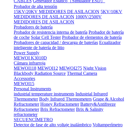
CABLES
Generador Estático（Simulador ESD）
Probador de alta tensión
15KV/20KV MEDIDORES DE ASILACION
5KV/10KV
MEDIDORES DE ASILACION
1000V/2500V
MEDIDORES DE ASILACION
Probadores de batería
Probador de resistencia interna de batería
Probador de batería
de coche
Solar Cell Tester
Probador de elementos de batería
Probadores de capacidad / descarga de baterías
Ecualizador
inteligente de batería de litio
Power Supply
MEWOI K3010D
Cámara infrarroja
MEWOI118
MEWOI12
MEWOI275
Night Vision
Blackbody Radiation Source
Thermal Camera
Accessories
MEWOI15
Personal Instruments
industrial temperature instruments
Industrial Infrared
Thermometer
Body Infrared Thermometers
Grape & Alcohol
Refractometer
Honey Refractometer
Battery&Antifreeze
Refractometer
Brix Refractometer
Brix & Salinity
refractometer
SECUENCÍMETRO
Detector de fase de alto voltaje inalámbrico
Voltamperímetro