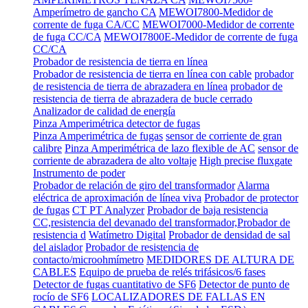
Amperímetro de gancho CA
MEWOI7800-Medidor de
corrente de fuga CA/CC
MEWOI7000-Medidor de corrente
de fuga CC/CA
MEWOI7800E-Medidor de corrente de fuga
CC/CA
Probador de resistencia de tierra en línea
Probador de resistencia de tierra en línea con cable
probador
de resistencia de tierra de abrazadera en línea
probador de
resistencia de tierra de abrazadera de bucle cerrado
Analizador de calidad de energía
Pinza Amperimétrica detector de fugas
Pinza Amperimétrica de fugas
sensor de corriente de gran
calibre
Pinza Amperimétrica de lazo flexible de AC
sensor de
corriente de abrazadera de alto voltaje
High precise fluxgate
Instrumento de poder
Probador de relación de giro del transformador
Alarma
eléctrica de aproximación de línea viva
Probador de protector
de fugas
CT PT Analyzer
Probador de baja resistencia
CC,resistencia del devanado del transformador,Probador de
resistencia d
Watímetro Digital
Probador de densidad de sal
del aislador
Probador de resistencia de
contacto/microohmímetro
MEDIDORES DE ALTURA DE
CABLES
Equipo de prueba de relés trifásicos/6 fases
Detector de fugas cuantitativo de SF6
Detector de punto de
rocío de SF6
LOCALIZADORES DE FALLAS EN