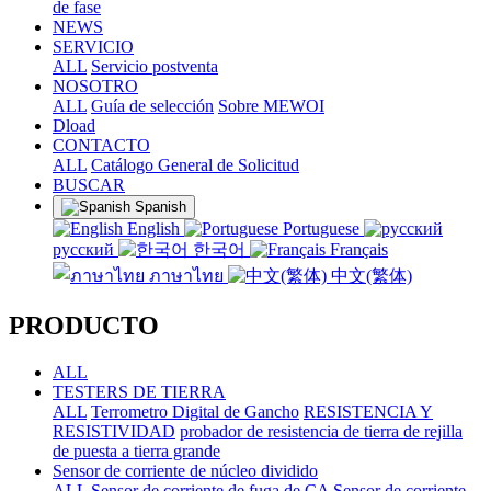
de fase
NEWS
SERVICIO
ALL
Servicio postventa
NOSOTRO
ALL
Guía de selección
Sobre MEWOI
Dload
CONTACTO
ALL
Catálogo General de Solicitud
BUSCAR
Spanish
English
Portuguese
русский
한국어
Français
ภาษาไทย
中文(繁体)
PRODUCTO
ALL
TESTERS DE TIERRA
ALL
Terrometro Digital de Gancho
RESISTENCIA Y
RESISTIVIDAD
probador de resistencia de tierra de rejilla
de puesta a tierra grande
Sensor de corriente de núcleo dividido
ALL
Sensor de corriente de fuga de CA
Sensor de corriente