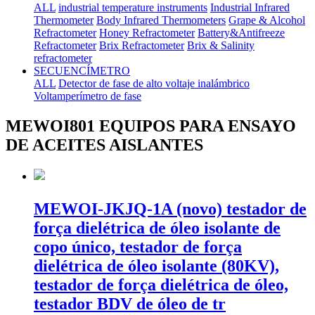
ALL
industrial temperature instruments
Industrial Infrared
Thermometer
Body Infrared Thermometers
Grape & Alcohol
Refractometer
Honey Refractometer
Battery&Antifreeze
Refractometer
Brix Refractometer
Brix & Salinity
refractometer
SECUENCÍMETRO
ALL
Detector de fase de alto voltaje inalámbrico
Voltamperímetro de fase
MEWOI801 EQUIPOS PARA ENSAYO
DE ACEITES AISLANTES
MEWOI-JKJQ-1A (novo) testador de
força dielétrica de óleo isolante de
copo único, testador de força
dielétrica de óleo isolante (80KV),
testador de força dielétrica de óleo,
testador BDV de óleo de tr