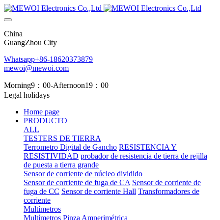
China
GuangZhou City
Whatsapp+86-18620373879
mewoi@mewoi.com
Morning9：00-Afternoon19：00
Legal holidays
Home page
PRODUCTO
ALL
TESTERS DE TIERRA
Terrometro Digital de Gancho
RESISTENCIA Y
RESISTIVIDAD
probador de resistencia de tierra de rejilla
de puesta a tierra grande
Sensor de corriente de núcleo dividido
Sensor de corriente de fuga de CA
Sensor de corriente de
fuga de CC
Sensor de corriente Hall
Transformadores de
corriente
Multímetros
Multímetros
Pinza Amperimétrica