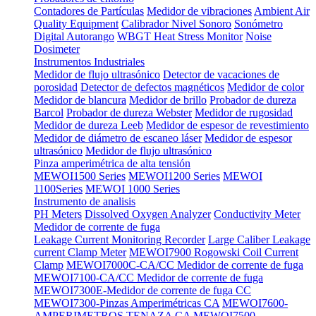
Contadores de Partículas
Medidor de vibraciones
Ambient Air
Quality Equipment
Calibrador Nivel Sonoro
Sonómetro
Digital Autorango
WBGT Heat Stress Monitor
Noise
Dosimeter
Instrumentos Industriales
Medidor de flujo ultrasónico
Detector de vacaciones de
porosidad
Detector de defectos magnéticos
Medidor de color
Medidor de blancura
Medidor de brillo
Probador de dureza
Barcol
Probador de dureza Webster
Medidor de rugosidad
Medidor de dureza Leeb
Medidor de espesor de revestimiento
Medidor de diámetro de escaneo láser
Medidor de espesor
ultrasónico
Medidor de flujo ultrasónico
Pinza amperimétrica de alta tensión
MEWOI1500 Series
MEWOI1200 Series
MEWOI
1100Series
MEWOI 1000 Series
Instrumento de analisis
PH Meters
Dissolved Oxygen Analyzer
Conductivity Meter
Medidor de corrente de fuga
Leakage Current Monitoring Recorder
Large Caliber Leakage
current Clamp Meter
MEWOI7900 Rogowski Coil Current
Clamp
MEWOI7000C-CA/CC Medidor de corrente de fuga
MEWOI7100-CA/CC Medidor de corrente de fuga
MEWOI7300E-Medidor de corrente de fuga CC
MEWOI7300-Pinzas Amperimétricas CA
MEWOI7600-
AMPERIMETROS TENAZA CA
MEWOI7500-