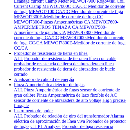
Leakage current Clamp Meter
MEWOI7900 Rogowski Coil
Current Clamp
MEWOI7000C-CA/CC Medidor de corrente
de fuga
MEWOI7100-CA/CC Medidor de corrente de fuga
MEWOI7300E-Medidor de corrente de fuga CC
MEWOI7300-Pinzas Amperimétricas CA
MEWOI7600-
AMPERIMETROS TENAZA CA
MEWOI7500-
Amperímetro de gancho CA
MEWOI7800-Medidor de
corrente de fuga CA/CC
MEWOI7000-Medidor de corrente
de fuga CC/CA
MEWOI7800E-Medidor de corrente de fuga
CC/CA
Probador de resistencia de tierra en línea
ALL
Probador de resistencia de tierra en línea con cable
probador de resistencia de tierra de abrazadera en línea
probador de resistencia de tierra de abrazadera de bucle
cerrado
Analizador de calidad de energía
Pinza Amperimétrica detector de fugas
ALL
Pinza Amperimétrica de fugas
sensor de corriente de
gran calibre
Pinza Amperimétrica de lazo flexible de AC
sensor de corriente de abrazadera de alto voltaje
High precise
fluxgate
Instrumento de poder
ALL
Probador de relación de giro del transformador
Alarma
eléctrica de aproximación de línea viva
Probador de protector
de fugas
CT PT Analyzer
Probador de baja resistencia