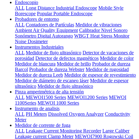
Endoscopio
ALL
Long Distance Industrial Endoscope
Mobile Style
Borescope
Popular Portable Endoscope
Probadores de entorno
ALL
Contadores de Partículas
Medidor de vibraciones
Ambient Air Quality Equipment
Calibrador Nivel Sonoro
Sonómetro Digital Autorango
WBGT Heat Stress Monitor
Noise Dosimeter
Instrumentos Industriales
ALL
Medidor de flujo ultrasónico
Detector de vacaciones de
porosidad
Detector de defectos magnéticos
Medidor de color
Medidor de blancura
Medidor de brillo
Probador de dureza
Barcol
Probador de dureza Webster
Medidor de rugosidad
Medidor de dureza Leeb
Medidor de espesor de revestimiento
Medidor de diámetro de escaneo láser
Medidor de espesor
ultrasónico
Medidor de flujo ultrasónico
Pinza amperimétrica de alta tensión
ALL
MEWOI1500 Series
MEWOI1200 Series
MEWOI
1100Series
MEWOI 1000 Series
Instrumento de analisis
ALL
PH Meters
Dissolved Oxygen Analyzer
Conductivity
Meter
Medidor de corrente de fuga
ALL
Leakage Current Monitoring Recorder
Large Caliber
Leakage current Clamp Meter
MEWOI7900 Rogowski Coil