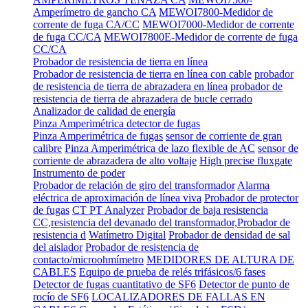
Amperímetro de gancho CA
MEWOI7800-Medidor de
corrente de fuga CA/CC
MEWOI7000-Medidor de corrente
de fuga CC/CA
MEWOI7800E-Medidor de corrente de fuga
CC/CA
Probador de resistencia de tierra en línea
Probador de resistencia de tierra en línea con cable
probador
de resistencia de tierra de abrazadera en línea
probador de
resistencia de tierra de abrazadera de bucle cerrado
Analizador de calidad de energía
Pinza Amperimétrica detector de fugas
Pinza Amperimétrica de fugas
sensor de corriente de gran
calibre
Pinza Amperimétrica de lazo flexible de AC
sensor de
corriente de abrazadera de alto voltaje
High precise fluxgate
Instrumento de poder
Probador de relación de giro del transformador
Alarma
eléctrica de aproximación de línea viva
Probador de protector
de fugas
CT PT Analyzer
Probador de baja resistencia
CC,resistencia del devanado del transformador,Probador de
resistencia d
Watímetro Digital
Probador de densidad de sal
del aislador
Probador de resistencia de
contacto/microohmímetro
MEDIDORES DE ALTURA DE
CABLES
Equipo de prueba de relés trifásicos/6 fases
Detector de fugas cuantitativo de SF6
Detector de punto de
rocío de SF6
LOCALIZADORES DE FALLAS EN