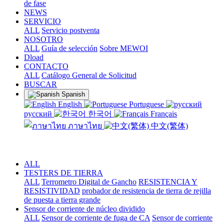
de fase
NEWS
SERVICIO
ALL
Servicio postventa
NOSOTRO
ALL
Guía de selección
Sobre MEWOI
Dload
CONTACTO
ALL
Catálogo General de Solicitud
BUSCAR
Spanish
English
Portuguese
русский
한국어
Français
ภาษาไทย
中文(繁体)
ALL
TESTERS DE TIERRA
ALL
Terrometro Digital de Gancho
RESISTENCIA Y
RESISTIVIDAD
probador de resistencia de tierra de rejilla
de puesta a tierra grande
Sensor de corriente de núcleo dividido
ALL
Sensor de corriente de fuga de CA
Sensor de corriente