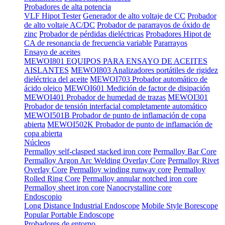
Probadores de alta potencia
VLF Hipot Tester
Generador de alto voltaje de CC
Probador
de alto voltaje AC/DC
Probador de pararrayos de óxido de
zinc
Probador de pérdidas dieléctricas
Probadores Hipot de
CA de resonancia de frecuencia variable
Pararrayos
Ensayo de aceites
MEWOI801 EQUIPOS PARA ENSAYO DE ACEITES
AISLANTES
MEWOI803 Analizadores portátiles de rigidez
dieléctrica del aceite
MEWOI703 Probador automático de
ácido oleico
MEWOI601 Medición de factor de disipación
MEWOI401 Probador de humedad de trazas
MEWOI301
Probador de tensión interfacial completamente automático
MEWOI501B Probador de punto de inflamación de copa
abierta
MEWOI502K Probador de punto de inflamación de
copa abierta
Núcleos
Permalloy self-clasped stacked iron core
Permalloy Bar Core
Permalloy Argon Arc Welding Overlay Core
Permalloy Rivet
Overlay Core
Permalloy winding runway core
Permalloy
Rolled Ring Core
Permalloy annular notched iron core
Permalloy sheet iron core
Nanocrystalline core
Endoscopio
Long Distance Industrial Endoscope
Mobile Style Borescope
Popular Portable Endoscope
Probadores de entorno