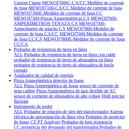
Current Clamp
MEWOI7000C-CA/CC Medidor de corrente
de fuga
MEWOI7100-CA/CC Medidor de corrente de fuga
MEWOI7300E-Medidor de corrente de fuga CC
MEWOI7300-Pinzas Amperimétricas CA
MEWOI7600-
AMPERIMETROS TENAZA CA
MEWOI7500-
Amperímetro de gancho CA
MEWOI7800-Medidor de
corrente de fuga CA/CC
MEWOI7000-Medidor de corrente
de fuga CC/CA
MEWOI7800E-Medidor de corrente de fuga
CC/CA
Probador de resistencia de tierra en línea
ALL
Probador de resistencia de tierra en línea con cable
probador de resistencia de tierra de abrazadera en línea
probador de resistencia de tierra de abrazadera de bucle
cerrado
Analizador de calidad de energía
Pinza Amperimétrica detector de fugas
ALL
Pinza Amperimétrica de fugas
sensor de corriente de
gran calibre
Pinza Amperimétrica de lazo flexible de AC
sensor de corriente de abrazadera de alto voltaje
High precise
fluxgate
Instrumento de poder
ALL
Probador de relación de giro del transformador
Alarma
eléctrica de aproximación de línea viva
Probador de protector
de fugas
CT PT Analyzer
Probador de baja resistencia
CC,resistencia del devanado del transformador,Probador de