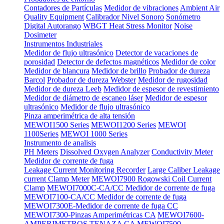
Contadores de Partículas
Medidor de vibraciones
Ambient Air
Quality Equipment
Calibrador Nivel Sonoro
Sonómetro
Digital Autorango
WBGT Heat Stress Monitor
Noise
Dosimeter
Instrumentos Industriales
Medidor de flujo ultrasónico
Detector de vacaciones de
porosidad
Detector de defectos magnéticos
Medidor de color
Medidor de blancura
Medidor de brillo
Probador de dureza
Barcol
Probador de dureza Webster
Medidor de rugosidad
Medidor de dureza Leeb
Medidor de espesor de revestimiento
Medidor de diámetro de escaneo láser
Medidor de espesor
ultrasónico
Medidor de flujo ultrasónico
Pinza amperimétrica de alta tensión
MEWOI1500 Series
MEWOI1200 Series
MEWOI
1100Series
MEWOI 1000 Series
Instrumento de analisis
PH Meters
Dissolved Oxygen Analyzer
Conductivity Meter
Medidor de corrente de fuga
Leakage Current Monitoring Recorder
Large Caliber Leakage
current Clamp Meter
MEWOI7900 Rogowski Coil Current
Clamp
MEWOI7000C-CA/CC Medidor de corrente de fuga
MEWOI7100-CA/CC Medidor de corrente de fuga
MEWOI7300E-Medidor de corrente de fuga CC
MEWOI7300-Pinzas Amperimétricas CA
MEWOI7600-
AMPERIMETROS TENAZA CA
MEWOI7500-