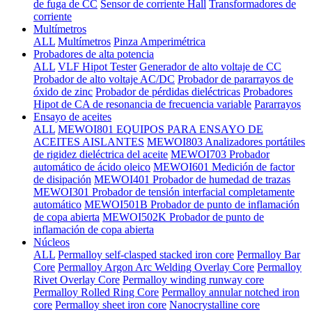
de fuga de CC
Sensor de corriente Hall
Transformadores de
corriente
Multímetros
ALL
Multímetros
Pinza Amperimétrica
Probadores de alta potencia
ALL
VLF Hipot Tester
Generador de alto voltaje de CC
Probador de alto voltaje AC/DC
Probador de pararrayos de
óxido de zinc
Probador de pérdidas dieléctricas
Probadores
Hipot de CA de resonancia de frecuencia variable
Pararrayos
Ensayo de aceites
ALL
MEWOI801 EQUIPOS PARA ENSAYO DE
ACEITES AISLANTES
MEWOI803 Analizadores portátiles
de rigidez dieléctrica del aceite
MEWOI703 Probador
automático de ácido oleico
MEWOI601 Medición de factor
de disipación
MEWOI401 Probador de humedad de trazas
MEWOI301 Probador de tensión interfacial completamente
automático
MEWOI501B Probador de punto de inflamación
de copa abierta
MEWOI502K Probador de punto de
inflamación de copa abierta
Núcleos
ALL
Permalloy self-clasped stacked iron core
Permalloy Bar
Core
Permalloy Argon Arc Welding Overlay Core
Permalloy
Rivet Overlay Core
Permalloy winding runway core
Permalloy Rolled Ring Core
Permalloy annular notched iron
core
Permalloy sheet iron core
Nanocrystalline core