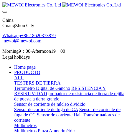
China
GuangZhou City
Whatsapp+86-18620373879
mewoi@mewoi.com
Morning9：00-Afternoon19：00
Legal holidays
Home page
PRODUCTO
ALL
TESTERS DE TIERRA
Terrometro Digital de Gancho
RESISTENCIA Y
RESISTIVIDAD
probador de resistencia de tierra de rejilla
de puesta a tierra grande
Sensor de corriente de núcleo dividido
Sensor de corriente de fuga de CA
Sensor de corriente de
fuga de CC
Sensor de corriente Hall
Transformadores de
corriente
Multímetros
Multímetros
Pinza Amperimétrica