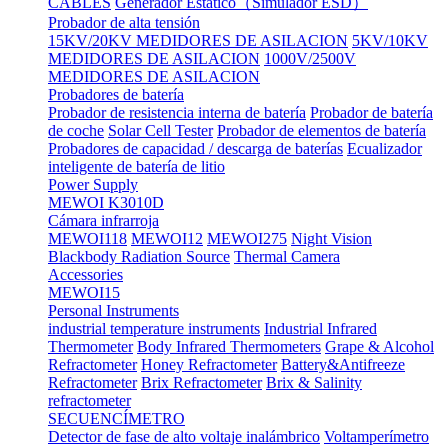
CABLES
Generador Estático（Simulador ESD）
Probador de alta tensión
15KV/20KV MEDIDORES DE ASILACION
5KV/10KV
MEDIDORES DE ASILACION
1000V/2500V
MEDIDORES DE ASILACION
Probadores de batería
Probador de resistencia interna de batería
Probador de batería
de coche
Solar Cell Tester
Probador de elementos de batería
Probadores de capacidad / descarga de baterías
Ecualizador
inteligente de batería de litio
Power Supply
MEWOI K3010D
Cámara infrarroja
MEWOI118
MEWOI12
MEWOI275
Night Vision
Blackbody Radiation Source
Thermal Camera
Accessories
MEWOI15
Personal Instruments
industrial temperature instruments
Industrial Infrared
Thermometer
Body Infrared Thermometers
Grape & Alcohol
Refractometer
Honey Refractometer
Battery&Antifreeze
Refractometer
Brix Refractometer
Brix & Salinity
refractometer
SECUENCÍMETRO
Detector de fase de alto voltaje inalámbrico
Voltamperímetro