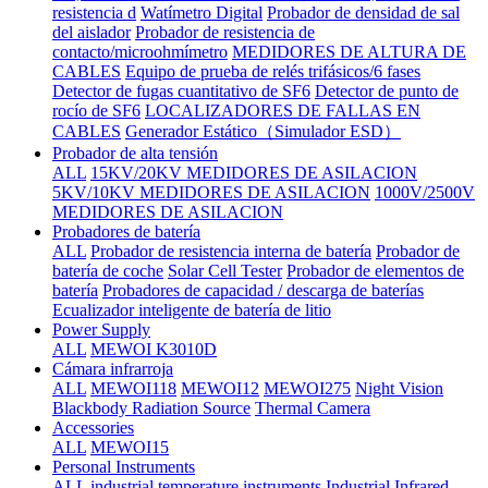
resistencia d
Watímetro Digital
Probador de densidad de sal
del aislador
Probador de resistencia de
contacto/microohmímetro
MEDIDORES DE ALTURA DE
CABLES
Equipo de prueba de relés trifásicos/6 fases
Detector de fugas cuantitativo de SF6
Detector de punto de
rocío de SF6
LOCALIZADORES DE FALLAS EN
CABLES
Generador Estático（Simulador ESD）
Probador de alta tensión
ALL
15KV/20KV MEDIDORES DE ASILACION
5KV/10KV MEDIDORES DE ASILACION
1000V/2500V
MEDIDORES DE ASILACION
Probadores de batería
ALL
Probador de resistencia interna de batería
Probador de
batería de coche
Solar Cell Tester
Probador de elementos de
batería
Probadores de capacidad / descarga de baterías
Ecualizador inteligente de batería de litio
Power Supply
ALL
MEWOI K3010D
Cámara infrarroja
ALL
MEWOI118
MEWOI12
MEWOI275
Night Vision
Blackbody Radiation Source
Thermal Camera
Accessories
ALL
MEWOI15
Personal Instruments
ALL
industrial temperature instruments
Industrial Infrared