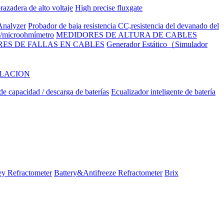
razadera de alto voltaje
High precise fluxgate
nalyzer
Probador de baja resistencia CC,resistencia del devanado del
to/microohmímetro
MEDIDORES DE ALTURA DE CABLES
ES DE FALLAS EN CABLES
Generador Estático（Simulador
ILACION
e capacidad / descarga de baterías
Ecualizador inteligente de batería
y Refractometer
Battery&Antifreeze Refractometer
Brix