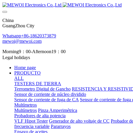
China
GuangZhou City
Whatsapp+86-18620373879
mewoi@mewoi.com
Morning9：00-Afternoon19：00
Legal holidays
Home page
PRODUCTO
ALL
TESTERS DE TIERRA
Terrometro Digital de Gancho
RESISTENCIA Y RESISTIV
Sensor de corriente de núcleo dividido
Sensor de corriente de fuga de CA
Sensor de corriente de fuga
Multímetros
Multímetros
Pinza Amperimétrica
Probadores de alta potencia
VLF Hipot Tester
Generador de alto voltaje de CC
Probador de
frecuencia variable
Pararrayos
Ensayo de aceites