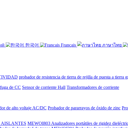
кий
한국어
Français
ภาษาไทย
TIVIDAD
probador de resistencia de tierra de rejilla de puesta a tierra 
e fuga de CC
Sensor de corriente Hall
Transformadores de corriente
dor de alto voltaje AC/DC
Probador de pararrayos de óxido de zinc
Pro
 AISLANTES
MEWOI803 Analizadores portátiles de rigidez dieléctric