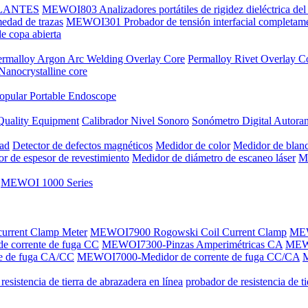
SLANTES
MEWOI803 Analizadores portátiles de rigidez dieléctrica del 
dad de trazas
MEWOI301 Probador de tensión interfacial completame
 copa abierta
ermalloy Argon Arc Welding Overlay Core
Permalloy Rivet Overlay C
Nanocrystalline core
opular Portable Endoscope
Quality Equipment
Calibrador Nivel Sonoro
Sonómetro Digital Autora
dad
Detector de defectos magnéticos
Medidor de color
Medidor de blan
r de espesor de revestimiento
Medidor de diámetro de escaneo láser
Me
MEWOI 1000 Series
current Clamp Meter
MEWOI7900 Rogowski Coil Current Clamp
MEW
 corrente de fuga CC
MEWOI7300-Pinzas Amperimétricas CA
MEW
e de fuga CA/CC
MEWOI7000-Medidor de corrente de fuga CC/CA
M
resistencia de tierra de abrazadera en línea
probador de resistencia de t