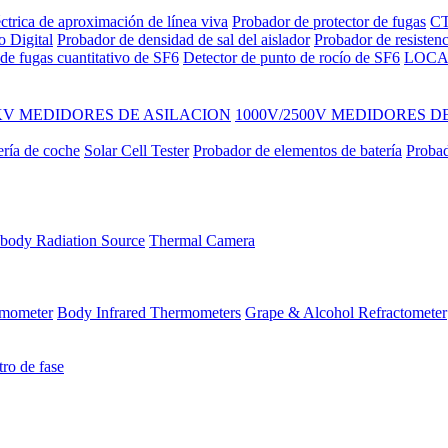
ctrica de aproximación de línea viva
Probador de protector de fugas
CT
o Digital
Probador de densidad de sal del aislador
Probador de resisten
de fugas cuantitativo de SF6
Detector de punto de rocío de SF6
LOCA
KV MEDIDORES DE ASILACION
1000V/2500V MEDIDORES D
ería de coche
Solar Cell Tester
Probador de elementos de batería
Probad
body Radiation Source
Thermal Camera
ermometer
Body Infrared Thermometers
Grape & Alcohol Refractometer
ro de fase