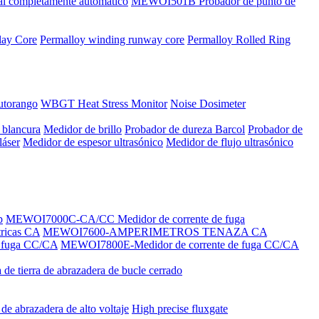
al completamente automático
MEWOI501B Probador de punto de
lay Core
Permalloy winding runway core
Permalloy Rolled Ring
utorango
WBGT Heat Stress Monitor
Noise Dosimeter
 blancura
Medidor de brillo
Probador de dureza Barcol
Probador de
láser
Medidor de espesor ultrasónico
Medidor de flujo ultrasónico
p
MEWOI7000C-CA/CC Medidor de corrente de fuga
ricas CA
MEWOI7600-AMPERIMETROS TENAZA CA
 fuga CC/CA
MEWOI7800E-Medidor de corrente de fuga CC/CA
a de tierra de abrazadera de bucle cerrado
 de abrazadera de alto voltaje
High precise fluxgate