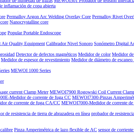
dor de humedad de trazas
MEWOI301 Probador de tensión interfaci
inflamación de copa abierta
ore
Permalloy Argon Arc Welding Overlay Core
Permalloy Rivet Over
 core
Nanocrystalline core
cope
Popular Portable Endoscope
 Air Quality Equipment
Calibrador Nivel Sonoro
Sonómetro Digital A
orosidad
Detector de defectos magnéticos
Medidor de color
Medidor de
Medidor de espesor de revestimiento
Medidor de diámetro de escaneo 
ries
MEWOI 1000 Series
er
kage current Clamp Meter
MEWOI7900 Rogowski Coil Current Clam
E-Medidor de corrente de fuga CC
MEWOI7300-Pinzas Amperimét
r de corrente de fuga CA/CC
MEWOI7000-Medidor de corrente de
r de resistencia de tierra de abrazadera en línea
probador de resistenci
calibre
Pinza Amperimétrica de lazo flexible de AC
sensor de corriente