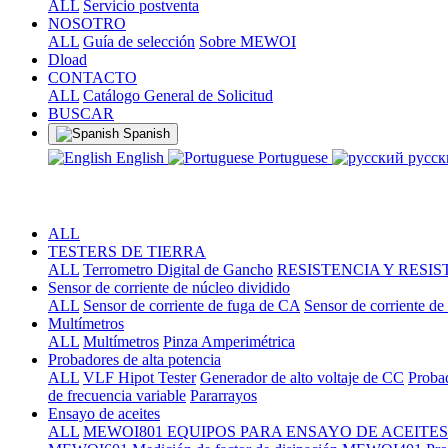
ALL
Servicio postventa
NOSOTRO
ALL
Guía de selección
Sobre MEWOI
Dload
CONTACTO
ALL
Catálogo General de Solicitud
BUSCAR
Spanish
English
Portuguese
русс
ALL
TESTERS DE TIERRA
ALL
Terrometro Digital de Gancho
RESISTENCIA Y RESIS
Sensor de corriente de núcleo dividido
ALL
Sensor de corriente de fuga de CA
Sensor de corriente d
Multímetros
ALL
Multímetros
Pinza Amperimétrica
Probadores de alta potencia
ALL
VLF Hipot Tester
Generador de alto voltaje de CC
Proba
de frecuencia variable
Pararrayos
Ensayo de aceites
ALL
MEWOI801 EQUIPOS PARA ENSAYO DE ACEITES