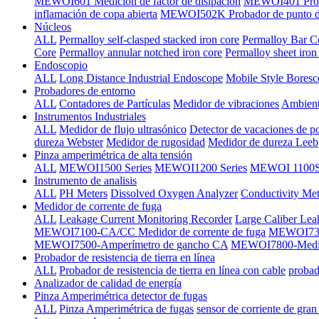
MEWOI601 Medición de factor de disipación
MEWOI401 Proba
inflamación de copa abierta
MEWOI502K Probador de punto de 
Núcleos
ALL
Permalloy self-clasped stacked iron core
Permalloy Bar C
Core
Permalloy annular notched iron core
Permalloy sheet iron
Endoscopio
ALL
Long Distance Industrial Endoscope
Mobile Style Bores
Probadores de entorno
ALL
Contadores de Partículas
Medidor de vibraciones
Ambient
Instrumentos Industriales
ALL
Medidor de flujo ultrasónico
Detector de vacaciones de p
dureza Webster
Medidor de rugosidad
Medidor de dureza Leeb
Pinza amperimétrica de alta tensión
ALL
MEWOI1500 Series
MEWOI1200 Series
MEWOI 1100Se
Instrumento de analisis
ALL
PH Meters
Dissolved Oxygen Analyzer
Conductivity Met
Medidor de corrente de fuga
ALL
Leakage Current Monitoring Recorder
Large Caliber Lea
MEWOI7100-CA/CC Medidor de corrente de fuga
MEWOI7300
MEWOI7500-Amperímetro de gancho CA
MEWOI7800-Medido
Probador de resistencia de tierra en línea
ALL
Probador de resistencia de tierra en línea con cable
probado
Analizador de calidad de energía
Pinza Amperimétrica detector de fugas
ALL
Pinza Amperimétrica de fugas
sensor de corriente de gran 