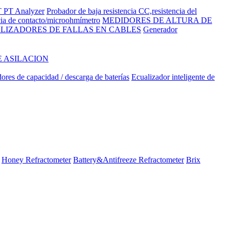
 PT Analyzer
Probador de baja resistencia CC,resistencia del
cia de contacto/microohmímetro
MEDIDORES DE ALTURA DE
LIZADORES DE FALLAS EN CABLES
Generador
E ASILACION
ores de capacidad / descarga de baterías
Ecualizador inteligente de
Honey Refractometer
Battery&Antifreeze Refractometer
Brix