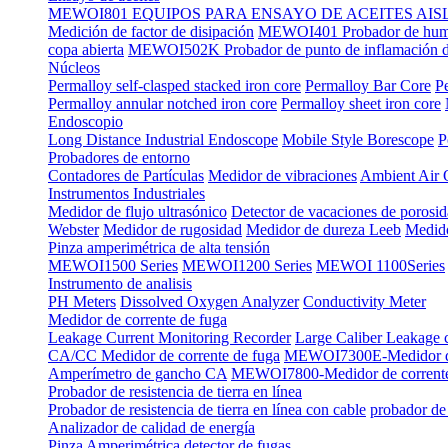
MEWOI801 EQUIPOS PARA ENSAYO DE ACEITES AI
Medición de factor de disipación
MEWOI401 Probador de hume
copa abierta
MEWOI502K Probador de punto de inflamación de
Núcleos
Permalloy self-clasped stacked iron core
Permalloy Bar Core
P
Permalloy annular notched iron core
Permalloy sheet iron core
Endoscopio
Long Distance Industrial Endoscope
Mobile Style Borescope
P
Probadores de entorno
Contadores de Partículas
Medidor de vibraciones
Ambient Air 
Instrumentos Industriales
Medidor de flujo ultrasónico
Detector de vacaciones de porosi
Webster
Medidor de rugosidad
Medidor de dureza Leeb
Medido
Pinza amperimétrica de alta tensión
MEWOI1500 Series
MEWOI1200 Series
MEWOI 1100Series
Instrumento de analisis
PH Meters
Dissolved Oxygen Analyzer
Conductivity Meter
Medidor de corrente de fuga
Leakage Current Monitoring Recorder
Large Caliber Leakage 
CA/CC Medidor de corrente de fuga
MEWOI7300E-Medidor de
Amperímetro de gancho CA
MEWOI7800-Medidor de corrent
Probador de resistencia de tierra en línea
Probador de resistencia de tierra en línea con cable
probador de 
Analizador de calidad de energía
Pinza Amperimétrica detector de fugas