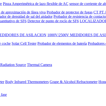
re
Pinza Amperimétrica de lazo flexible de AC
sensor de corriente de ab
 de aproximación de línea viva
Probador de protector de fugas
CT PT A
ador de densidad de sal del aislador
Probador de resistencia de contac
uantitativo de SF6
Detector de punto de rocío de SF6
LOCALIZADOR
EDIDORES DE ASILACION
1000V/2500V MEDIDORES DE AS
e coche
Solar Cell Tester
Probador de elementos de batería
Probadores d
Radiation Source
Thermal Camera
ter
Body Infrared Thermometers
Grape & Alcohol Refractometer
Hone
 fase