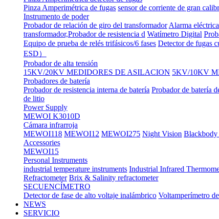
Pinza Amperimétrica de fugas
sensor de corriente de gran calib
Instrumento de poder
Probador de relación de giro del transformador
Alarma eléctrica
transformador,Probador de resistencia d
Watímetro Digital
Prob
Equipo de prueba de relés trifásicos/6 fases
Detector de fugas c
ESD）
Probador de alta tensión
15KV/20KV MEDIDORES DE ASILACION
5KV/10KV M
Probadores de batería
Probador de resistencia interna de batería
Probador de batería d
de litio
Power Supply
MEWOI K3010D
Cámara infrarroja
MEWOI118
MEWOI12
MEWOI275
Night Vision
Blackbody 
Accessories
MEWOI15
Personal Instruments
industrial temperature instruments
Industrial Infrared Thermome
Refractometer
Brix & Salinity refractometer
SECUENCÍMETRO
Detector de fase de alto voltaje inalámbrico
Voltamperímetro de
NEWS
SERVICIO