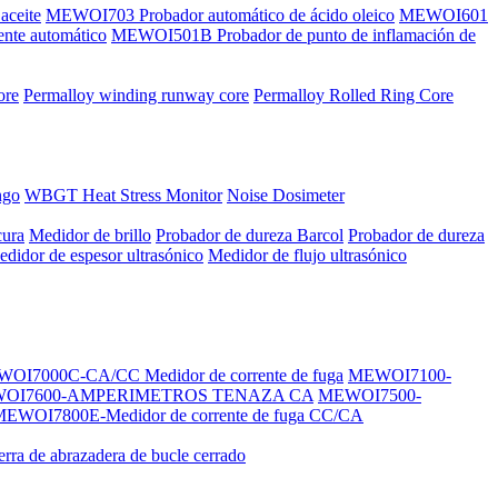
aceite
MEWOI703 Probador automático de ácido oleico
MEWOI601
nte automático
MEWOI501B Probador de punto de inflamación de
ore
Permalloy winding runway core
Permalloy Rolled Ring Core
ngo
WBGT Heat Stress Monitor
Noise Dosimeter
cura
Medidor de brillo
Probador de dureza Barcol
Probador de dureza
didor de espesor ultrasónico
Medidor de flujo ultrasónico
OI7000C-CA/CC Medidor de corrente de fuga
MEWOI7100-
OI7600-AMPERIMETROS TENAZA CA
MEWOI7500-
EWOI7800E-Medidor de corrente de fuga CC/CA
ierra de abrazadera de bucle cerrado