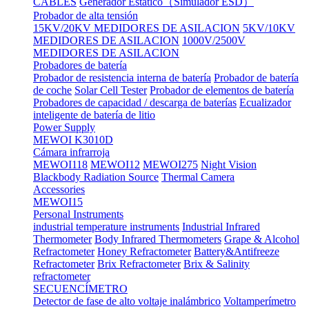
CABLES
Generador Estático（Simulador ESD）
Probador de alta tensión
15KV/20KV MEDIDORES DE ASILACION
5KV/10KV
MEDIDORES DE ASILACION
1000V/2500V
MEDIDORES DE ASILACION
Probadores de batería
Probador de resistencia interna de batería
Probador de batería
de coche
Solar Cell Tester
Probador de elementos de batería
Probadores de capacidad / descarga de baterías
Ecualizador
inteligente de batería de litio
Power Supply
MEWOI K3010D
Cámara infrarroja
MEWOI118
MEWOI12
MEWOI275
Night Vision
Blackbody Radiation Source
Thermal Camera
Accessories
MEWOI15
Personal Instruments
industrial temperature instruments
Industrial Infrared
Thermometer
Body Infrared Thermometers
Grape & Alcohol
Refractometer
Honey Refractometer
Battery&Antifreeze
Refractometer
Brix Refractometer
Brix & Salinity
refractometer
SECUENCÍMETRO
Detector de fase de alto voltaje inalámbrico
Voltamperímetro