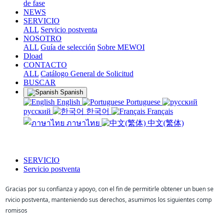
de fase
NEWS
SERVICIO
ALL
Servicio postventa
NOSOTRO
ALL
Guía de selección
Sobre MEWOI
Dload
CONTACTO
ALL
Catálogo General de Solicitud
BUSCAR
Spanish
English
Portuguese
русский
한국어
Français
ภาษาไทย
中文(繁体)
SERVICIO
Servicio postventa
Gracias por su confianza y apoyo, con el fin de permitirle obtener un buen se
rvicio postventa, manteniendo sus derechos, asumimos los siguientes comp
romisos