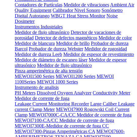
Contadores de Partículas
Medidor de vibraciones
Ambient Air
Quality Equipment
Calibrador Nivel Sonoro
Sonómetro
Digital Autorango
WBGT Heat Stress Monitor
Noise
Dosimeter
Instrumentos Industriales
Medidor de flujo ultrasónico
Detector de vacaciones de
porosidad
Detector de defectos magnéticos
Medidor de color
Medidor de blancura
Medidor de brillo
Probador de dureza
Barcol
Probador de dureza Webster
Medidor de rugosidad
Medidor de dureza Leeb
Medidor de espesor de revestimiento
Medidor de diámetro de escaneo láser
Medidor de espesor
ultrasónico
Medidor de flujo ultrasónico
Pinza amperimétrica de alta tensión
MEWOI1500 Series
MEWOI1200 Series
MEWOI
1100Series
MEWOI 1000 Series
Instrumento de analisis
PH Meters
Dissolved Oxygen Analyzer
Conductivity Meter
Medidor de corrente de fuga
Leakage Current Monitoring Recorder
Large Caliber Leakage
current Clamp Meter
MEWOI7900 Rogowski Coil Current
Clamp
MEWOI7000C-CA/CC Medidor de corrente de fuga
MEWOI7100-CA/CC Medidor de corrente de fuga
MEWOI7300E-Medidor de corrente de fuga CC
MEWOI7300-Pinzas Amperimétricas CA
MEWOI7600-
AMPERIMETROS TENAZA CA
MEWOI7500-