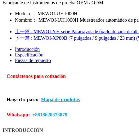
Fabricante de instrumentos de prueba OEM / ODM
Modelo:：
MEWOI-UH1000H
Nombre:：
MEWOI-UH1000H Muestreador automático de partíc
上一篇
: MEWOI-YH serie Pararrayos de óxido de zinc de alto
下一篇
: MEWOI-XP80B (7 pulgadas / 9 pulgadas / 23 mm) 
Introducción
Especificación
Piezas de repuesto
Contáctenos para cotización
Haga clic para:
Mapa de produtos
Whatsapp:
+8618620373879
INTRODUCCIÓN