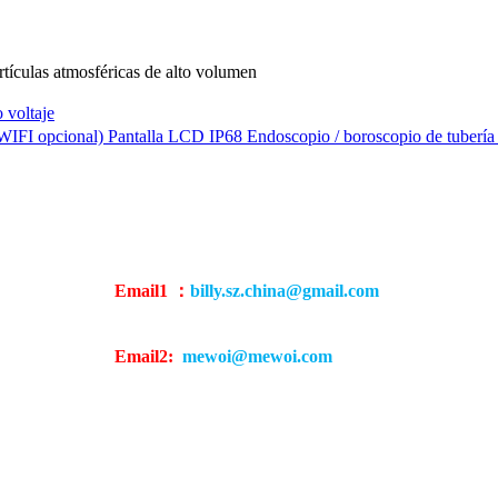
ulas atmosféricas de alto volumen
 voltaje
(WIFI opcional) Pantalla LCD IP68 Endoscopio / boroscopio de 
Email1 ：
billy.sz.china@gmail.com
Email2:
mewoi@mewoi.com