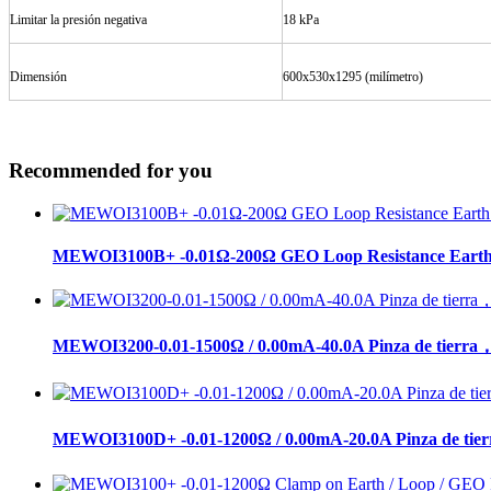
Limitar la presión negativa
18 kPa
Dimensión
600x530x1295 (milímetro)
Recommended for you
MEWOI3100B+ -0.01Ω-200Ω GEO Loop Resistance Earth R
MEWOI3200-0.01-1500Ω / 0.00mA-40.0A Pinza de tierra，Pi
MEWOI3100D+ -0.01-1200Ω / 0.00mA-20.0A Pinza de tierra