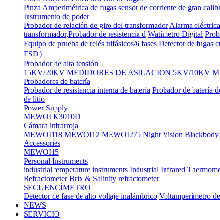
Pinza Amperimétrica de fugas
sensor de corriente de gran calib
Instrumento de poder
Probador de relación de giro del transformador
Alarma eléctrica
transformador,Probador de resistencia d
Watímetro Digital
Prob
Equipo de prueba de relés trifásicos/6 fases
Detector de fugas c
ESD）
Probador de alta tensión
15KV/20KV MEDIDORES DE ASILACION
5KV/10KV M
Probadores de batería
Probador de resistencia interna de batería
Probador de batería d
de litio
Power Supply
MEWOI K3010D
Cámara infrarroja
MEWOI118
MEWOI12
MEWOI275
Night Vision
Blackbody 
Accessories
MEWOI15
Personal Instruments
industrial temperature instruments
Industrial Infrared Thermome
Refractometer
Brix & Salinity refractometer
SECUENCÍMETRO
Detector de fase de alto voltaje inalámbrico
Voltamperímetro de
NEWS
SERVICIO