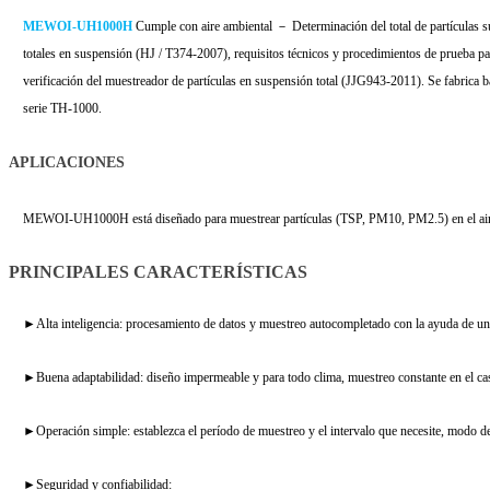
MEWOI-UH1000H
Cumple con aire ambiental － Determinación del total de partículas 
totales en suspensión (HJ / T374-2007), requisitos técnicos y procedimientos de prueba para
verificación del muestreador de partículas en suspensión total (JJG943-2011). Se fabrica
serie TH-1000.
APLICACIONES
MEWOI-UH1000H está diseñado para muestrear partículas (TSP, PM10, PM2.5) en el air
PRINCIPALES CARACTERÍSTICAS
►Alta inteligencia: procesamiento de datos y muestreo autocompletado con la ayuda de un
►Buena adaptabilidad: diseño impermeable y para todo clima, muestreo constante en el caso
►Operación simple: establezca el período de muestreo y el intervalo que necesite, modo d
►Seguridad y confiabilidad: