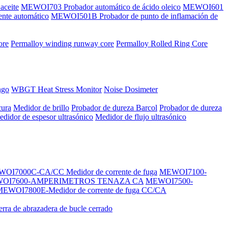
aceite
MEWOI703 Probador automático de ácido oleico
MEWOI601
nte automático
MEWOI501B Probador de punto de inflamación de
ore
Permalloy winding runway core
Permalloy Rolled Ring Core
ngo
WBGT Heat Stress Monitor
Noise Dosimeter
cura
Medidor de brillo
Probador de dureza Barcol
Probador de dureza
didor de espesor ultrasónico
Medidor de flujo ultrasónico
OI7000C-CA/CC Medidor de corrente de fuga
MEWOI7100-
OI7600-AMPERIMETROS TENAZA CA
MEWOI7500-
EWOI7800E-Medidor de corrente de fuga CC/CA
ierra de abrazadera de bucle cerrado