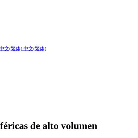
中文(繁体)
ricas de alto volumen