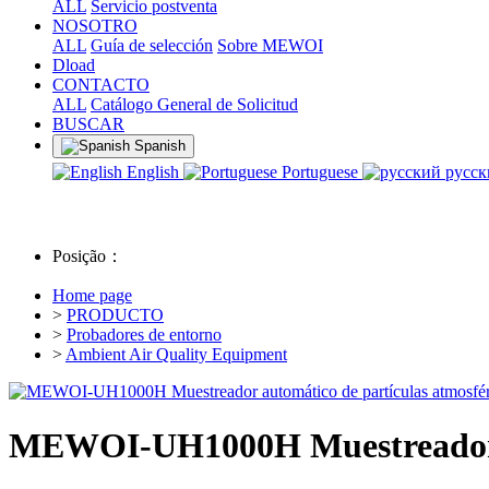
ALL
Servicio postventa
NOSOTRO
ALL
Guía de selección
Sobre MEWOI
Dload
CONTACTO
ALL
Catálogo General de Solicitud
BUSCAR
Spanish
English
Portuguese
русс
Posição：
Home page
>
PRODUCTO
>
Probadores de entorno
>
Ambient Air Quality Equipment
MEWOI-UH1000H Muestreador au