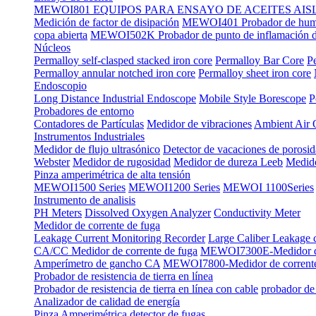
MEWOI801 EQUIPOS PARA ENSAYO DE ACEITES AI
Medición de factor de disipación
MEWOI401 Probador de hume
copa abierta
MEWOI502K Probador de punto de inflamación de
Núcleos
Permalloy self-clasped stacked iron core
Permalloy Bar Core
P
Permalloy annular notched iron core
Permalloy sheet iron core
Endoscopio
Long Distance Industrial Endoscope
Mobile Style Borescope
P
Probadores de entorno
Contadores de Partículas
Medidor de vibraciones
Ambient Air 
Instrumentos Industriales
Medidor de flujo ultrasónico
Detector de vacaciones de porosi
Webster
Medidor de rugosidad
Medidor de dureza Leeb
Medido
Pinza amperimétrica de alta tensión
MEWOI1500 Series
MEWOI1200 Series
MEWOI 1100Series
Instrumento de analisis
PH Meters
Dissolved Oxygen Analyzer
Conductivity Meter
Medidor de corrente de fuga
Leakage Current Monitoring Recorder
Large Caliber Leakage 
CA/CC Medidor de corrente de fuga
MEWOI7300E-Medidor de
Amperímetro de gancho CA
MEWOI7800-Medidor de corrent
Probador de resistencia de tierra en línea
Probador de resistencia de tierra en línea con cable
probador de 
Analizador de calidad de energía
Pinza Amperimétrica detector de fugas