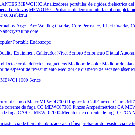
SLANTES
MEWOI803 Analizadores portátiles de rigidez dieléctrica del 
dad de trazas
MEWOI301 Probador de tensión interfacial completame
 copa abierta
ermalloy Argon Arc Welding Overlay Core
Permalloy Rivet Overlay C
Nanocrystalline core
opular Portable Endoscope
Quality Equipment
Calibrador Nivel Sonoro
Sonómetro Digital Autora
dad
Detector de defectos magnéticos
Medidor de color
Medidor de blan
r de espesor de revestimiento
Medidor de diámetro de escaneo láser
Me
MEWOI 1000 Series
current Clamp Meter
MEWOI7900 Rogowski Coil Current Clamp
MEW
 corrente de fuga CC
MEWOI7300-Pinzas Amperimétricas CA
MEW
e de fuga CA/CC
MEWOI7000-Medidor de corrente de fuga CC/CA
M
resistencia de tierra de abrazadera en línea
probador de resistencia de t