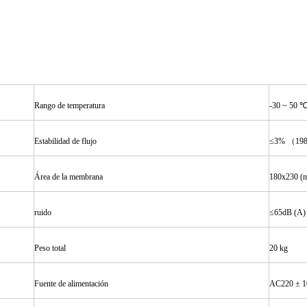
Rango de temperatura
-30 ~ 50 ℃
Estabilidad de flujo
≤3% （198 
Área de la membrana
180x230 (
ruido
≤65dB (A)
Peso total
20 kg
Fuente de alimentación
AC220 ± 1