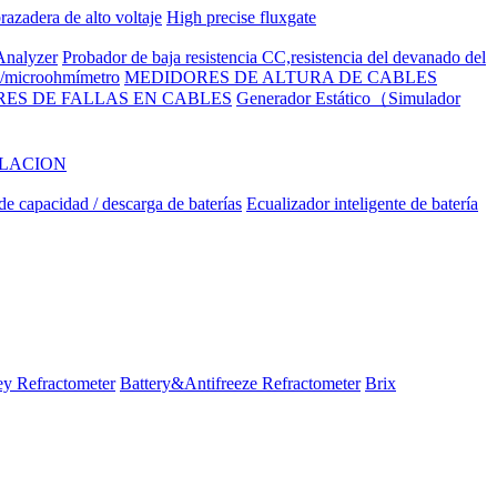
razadera de alto voltaje
High precise fluxgate
nalyzer
Probador de baja resistencia CC,resistencia del devanado del
to/microohmímetro
MEDIDORES DE ALTURA DE CABLES
ES DE FALLAS EN CABLES
Generador Estático（Simulador
ILACION
e capacidad / descarga de baterías
Ecualizador inteligente de batería
y Refractometer
Battery&Antifreeze Refractometer
Brix