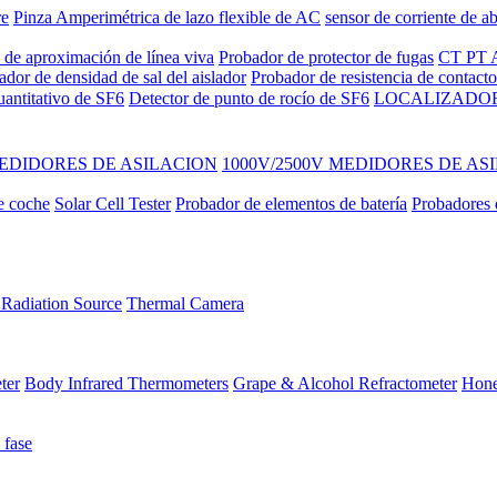
re
Pinza Amperimétrica de lazo flexible de AC
sensor de corriente de ab
 de aproximación de línea viva
Probador de protector de fugas
CT PT A
ador de densidad de sal del aislador
Probador de resistencia de contac
uantitativo de SF6
Detector de punto de rocío de SF6
LOCALIZADOR
EDIDORES DE ASILACION
1000V/2500V MEDIDORES DE AS
e coche
Solar Cell Tester
Probador de elementos de batería
Probadores d
Radiation Source
Thermal Camera
ter
Body Infrared Thermometers
Grape & Alcohol Refractometer
Hone
 fase