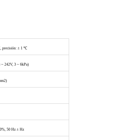
, precisión: ± 1 ℃
~ 242V, 3 ~ 6kPa)
mm2)
0%, 50 Hz ± Hz