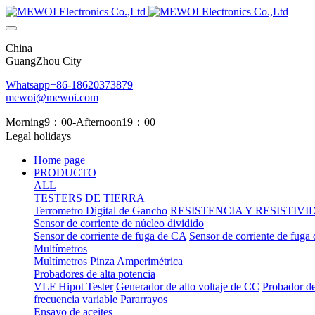
China
GuangZhou City
Whatsapp+86-18620373879
mewoi@mewoi.com
Morning9：00-Afternoon19：00
Legal holidays
Home page
PRODUCTO
ALL
TESTERS DE TIERRA
Terrometro Digital de Gancho
RESISTENCIA Y RESISTIV
Sensor de corriente de núcleo dividido
Sensor de corriente de fuga de CA
Sensor de corriente de fuga
Multímetros
Multímetros
Pinza Amperimétrica
Probadores de alta potencia
VLF Hipot Tester
Generador de alto voltaje de CC
Probador de
frecuencia variable
Pararrayos
Ensayo de aceites