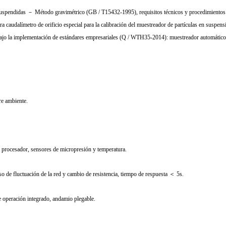
suspendidas － Método gravimétrico (GB / T15432-1995), requisitos técnicos y procedimientos d
 caudalímetro de orificio especial para la calibración del muestreador de partículas en suspens
 bajo la implementación de estándares empresariales (Q / WTH35-2014): muestreador automático 
e ambiente.
 procesador, sensores de micropresión y temperatura.
 de fluctuación de la red y cambio de resistencia, tiempo de respuesta ＜ 5s.
e operación integrado, andamio plegable.