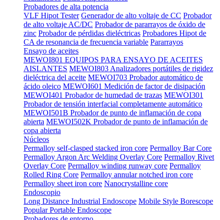
Probadores de alta potencia
VLF Hipot Tester
Generador de alto voltaje de CC
Probador
de alto voltaje AC/DC
Probador de pararrayos de óxido de
zinc
Probador de pérdidas dieléctricas
Probadores Hipot de
CA de resonancia de frecuencia variable
Pararrayos
Ensayo de aceites
MEWOI801 EQUIPOS PARA ENSAYO DE ACEITES
AISLANTES
MEWOI803 Analizadores portátiles de rigidez
dieléctrica del aceite
MEWOI703 Probador automático de
ácido oleico
MEWOI601 Medición de factor de disipación
MEWOI401 Probador de humedad de trazas
MEWOI301
Probador de tensión interfacial completamente automático
MEWOI501B Probador de punto de inflamación de copa
abierta
MEWOI502K Probador de punto de inflamación de
copa abierta
Núcleos
Permalloy self-clasped stacked iron core
Permalloy Bar Core
Permalloy Argon Arc Welding Overlay Core
Permalloy Rivet
Overlay Core
Permalloy winding runway core
Permalloy
Rolled Ring Core
Permalloy annular notched iron core
Permalloy sheet iron core
Nanocrystalline core
Endoscopio
Long Distance Industrial Endoscope
Mobile Style Borescope
Popular Portable Endoscope
Probadores de entorno