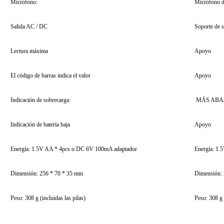
Micrófono:
Micrófono de
Salida AC / DC
Soporte de 
Lectura máxima
Apoyo
El código de barras indica el valor
Apoyo
Indicación de sobrecarga:
MÁS ABA
Indicación de batería baja
Apoyo
Energía: 1.5V AA * 4pcs o DC 6V 100mA adaptador
Energía: 1
Dimensión: 256 * 70 * 35 mm
Dimensión:
Peso: 308 g (incluidas las pilas)
Peso: 308 g 