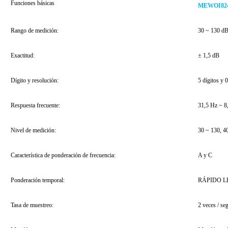
Funciones básicas
MEWOI82
Rango de medición:
30 ~ 130 d
Exactitud:
± 1,5 dB
Dígito y resolución:
5 dígitos y 
Respuesta frecuente:
31,5 Hz ~ 8
Nivel de medición:
30 ~ 130, 4
Característica de ponderación de frecuencia:
A y C
Ponderación temporal:
RÁPIDO L
Tasa de muestreo:
2 veces / s