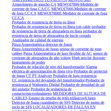
Amperímetro de gancho CA
MEWOI7800-Medidor de
corrente de fuga CA/CC
MEWOI7000-Medidor de corrente
de fuga CC/CA
MEWOI7800E-Medidor de corrente de fuga
CC/CA
Probador de resistencia de tierra en línea
Probador de resistencia de tierra en línea con cable
probador
de resistencia de tierra de abrazadera en línea
probador de
resistencia de tierra de abrazadera de bucle cerrado
Analizador de calidad de energía
Pinza Amperimétrica detector de fugas
Pinza Amperimétrica de fugas
sensor de corriente de gran
calibre
Pinza Amperimétrica de lazo flexible de AC
sensor de
corriente de abrazadera de alto voltaje
High precise fluxgate
Instrumento de poder
Probador de relación de giro del transformador
Alarma
eléctrica de aproximación de línea viva
Probador de protector
de fugas
CT PT Analyzer
Probador de baja resistencia
CC,resistencia del devanado del transformador,Probador de
resistencia d
Watímetro Digital
Probador de densidad de sal
del aislador
Probador de resistencia de
contacto/microohmímetro
MEDIDORES DE ALTURA DE
CABLES
Equipo de prueba de relés trifásicos/6 fases
Detector de fugas cuantitativo de SF6
Detector de punto de
rocío de SF6
LOCALIZADORES DE FALLAS EN