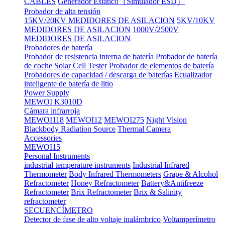
CABLES
Generador Estático（Simulador ESD）
Probador de alta tensión
15KV/20KV MEDIDORES DE ASILACION
5KV/10KV
MEDIDORES DE ASILACION
1000V/2500V
MEDIDORES DE ASILACION
Probadores de batería
Probador de resistencia interna de batería
Probador de batería
de coche
Solar Cell Tester
Probador de elementos de batería
Probadores de capacidad / descarga de baterías
Ecualizador
inteligente de batería de litio
Power Supply
MEWOI K3010D
Cámara infrarroja
MEWOI118
MEWOI12
MEWOI275
Night Vision
Blackbody Radiation Source
Thermal Camera
Accessories
MEWOI15
Personal Instruments
industrial temperature instruments
Industrial Infrared
Thermometer
Body Infrared Thermometers
Grape & Alcohol
Refractometer
Honey Refractometer
Battery&Antifreeze
Refractometer
Brix Refractometer
Brix & Salinity
refractometer
SECUENCÍMETRO
Detector de fase de alto voltaje inalámbrico
Voltamperímetro