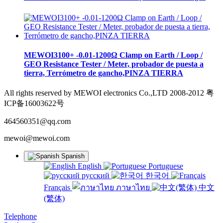
MEWOI3100+ -0.01-1200Ω Clamp on Earth / Loop /
GEO Resistance Tester / Meter, probador de puesta a
tierra, Terrómetro de gancho,PINZA TIERRA
All rights reserved by MEWOI electronics Co.,LTD 2008-2012 粤
ICP备16003622号
464560351@qq.com
mewoi@mewoi.com
Spanish
English
Portuguese
русский
한국어
Français
ภาษาไทย
中文
(繁体)
Telephone