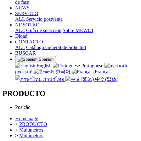
de fase
NEWS
SERVICIO
ALL
Servicio postventa
NOSOTRO
ALL
Guía de selección
Sobre MEWOI
Dload
CONTACTO
ALL
Catálogo General de Solicitud
BUSCAR
Spanish
English
Portuguese
русский
한국어
Français
ภาษาไทย
中文(繁体)
PRODUCTO
Posição：
Home page
>
PRODUCTO
>
Multímetros
>
Multímetros