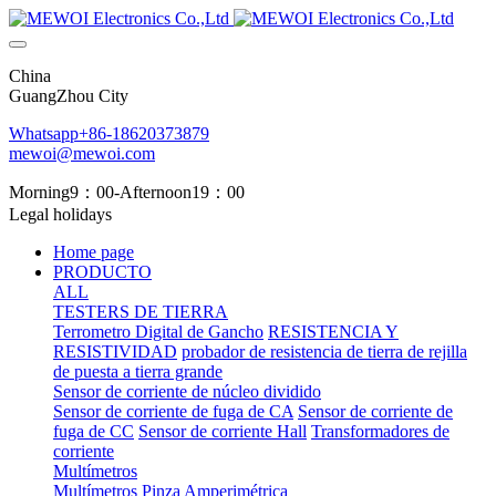
China
GuangZhou City
Whatsapp+86-18620373879
mewoi@mewoi.com
Morning9：00-Afternoon19：00
Legal holidays
Home page
PRODUCTO
ALL
TESTERS DE TIERRA
Terrometro Digital de Gancho
RESISTENCIA Y
RESISTIVIDAD
probador de resistencia de tierra de rejilla
de puesta a tierra grande
Sensor de corriente de núcleo dividido
Sensor de corriente de fuga de CA
Sensor de corriente de
fuga de CC
Sensor de corriente Hall
Transformadores de
corriente
Multímetros
Multímetros
Pinza Amperimétrica