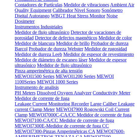
Contadores de Partículas
Medidor de vibraciones
Ambient Air
Quality Equipment
Calibrador Nivel Sonoro
Sonómetro
Digital Autorango
WBGT Heat Stress Monitor
Noise
Dosimeter
Instrumentos Industriales
Medidor de flujo ultrasónico
Detector de vacaciones de
porosidad
Detector de defectos magnéticos
Medidor de color
Medidor de blancura
Medidor de brillo
Probador de dureza
Barcol
Probador de dureza Webster
Medidor de rugosidad
Medidor de dureza Leeb
Medidor de espesor de revestimiento
Medidor de diámetro de escaneo láser
Medidor de espesor
ultrasónico
Medidor de flujo ultrasónico
Pinza amperimétrica de alta tensión
MEWOI1500 Series
MEWOI1200 Series
MEWOI
1100Series
MEWOI 1000 Series
Instrumento de analisis
PH Meters
Dissolved Oxygen Analyzer
Conductivity Meter
Medidor de corrente de fuga
Leakage Current Monitoring Recorder
Large Caliber Leakage
current Clamp Meter
MEWOI7900 Rogowski Coil Current
Clamp
MEWOI7000C-CA/CC Medidor de corrente de fuga
MEWOI7100-CA/CC Medidor de corrente de fuga
MEWOI7300E-Medidor de corrente de fuga CC
MEWOI7300-Pinzas Amperimétricas CA
MEWOI7600-
AMPERIMETROS TENAZA CA
MEWOI7500-