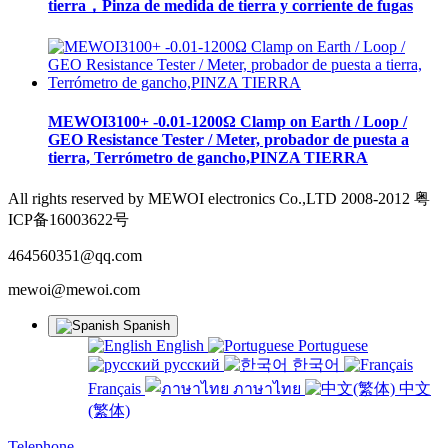
tierra，Pinza de medida de tierra y corriente de fugas
MEWOI3100+ -0.01-1200Ω Clamp on Earth / Loop /
GEO Resistance Tester / Meter, probador de puesta a
tierra, Terrómetro de gancho,PINZA TIERRA
All rights reserved by MEWOI electronics Co.,LTD 2008-2012 粤
ICP备16003622号
464560351@qq.com
mewoi@mewoi.com
Spanish
English
Portuguese
русский
한국어
Français
ภาษาไทย
中文
(繁体)
Telephone