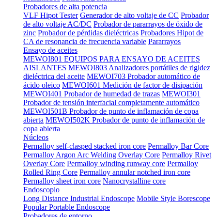
Probadores de alta potencia
VLF Hipot Tester
Generador de alto voltaje de CC
Probador
de alto voltaje AC/DC
Probador de pararrayos de óxido de
zinc
Probador de pérdidas dieléctricas
Probadores Hipot de
CA de resonancia de frecuencia variable
Pararrayos
Ensayo de aceites
MEWOI801 EQUIPOS PARA ENSAYO DE ACEITES
AISLANTES
MEWOI803 Analizadores portátiles de rigidez
dieléctrica del aceite
MEWOI703 Probador automático de
ácido oleico
MEWOI601 Medición de factor de disipación
MEWOI401 Probador de humedad de trazas
MEWOI301
Probador de tensión interfacial completamente automático
MEWOI501B Probador de punto de inflamación de copa
abierta
MEWOI502K Probador de punto de inflamación de
copa abierta
Núcleos
Permalloy self-clasped stacked iron core
Permalloy Bar Core
Permalloy Argon Arc Welding Overlay Core
Permalloy Rivet
Overlay Core
Permalloy winding runway core
Permalloy
Rolled Ring Core
Permalloy annular notched iron core
Permalloy sheet iron core
Nanocrystalline core
Endoscopio
Long Distance Industrial Endoscope
Mobile Style Borescope
Popular Portable Endoscope
Probadores de entorno