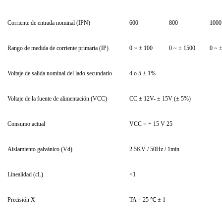
Corriente de entrada nominal (IPN)
600
800
1000
Rango de medida de corriente primaria (IP)
0 ~ ± 100
0 ~ ± 1500
0 ~ 
Voltaje de salida nominal del lado secundario
4 o 5 ± 1%
Voltaje de la fuente de alimentación (VCC)
CC ± 12V- ± 15V (± 5%)
Consumo actual
VCC = + 15 V 25
Aislamiento galvánico (Vd)
2.5KV / 50Hz / 1min
Linealidad (εL)
<1
Precisión X
TA = 25 ℃ ± 1