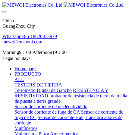
China
GuangZhou City
Whatsapp+86-18620373879
mewoi@mewoi.com
Morning9：00-Afternoon19：00
Legal holidays
Home page
PRODUCTO
ALL
TESTERS DE TIERRA
Terrometro Digital de Gancho
RESISTENCIA Y
RESISTIVIDAD
probador de resistencia de tierra de rejilla
de puesta a tierra grande
Sensor de corriente de núcleo dividido
Sensor de corriente de fuga de CA
Sensor de corriente de
fuga de CC
Sensor de corriente Hall
Transformadores de
corriente
Multímetros
Multímetros
Pinza Amperimétrica