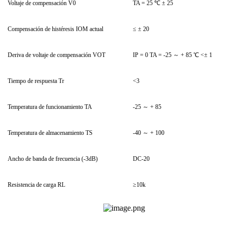
Voltaje de compensación V0
TA = 25 ℃ ± 25
Compensación de histéresis IOM actual
≤ ± 20
Deriva de voltaje de compensación VOT
IP = 0 TA = -25 ～ + 85 ℃ <± 1
Tiempo de respuesta Tr
<3
Temperatura de funcionamiento TA
-25 ～ + 85
Temperatura de almacenamiento TS
-40 ～ + 100
Ancho de banda de frecuencia (-3dB)
DC-20
Resistencia de carga RL
≥10k