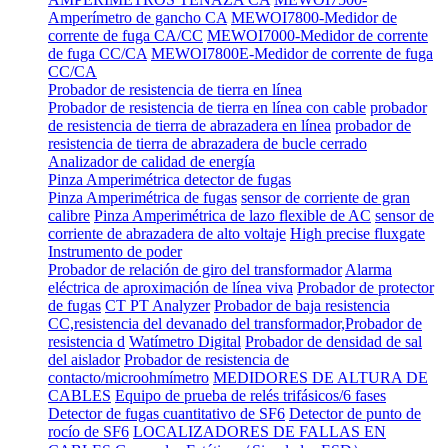
Amperímetro de gancho CA
MEWOI7800-Medidor de
corrente de fuga CA/CC
MEWOI7000-Medidor de corrente
de fuga CC/CA
MEWOI7800E-Medidor de corrente de fuga
CC/CA
Probador de resistencia de tierra en línea
Probador de resistencia de tierra en línea con cable
probador
de resistencia de tierra de abrazadera en línea
probador de
resistencia de tierra de abrazadera de bucle cerrado
Analizador de calidad de energía
Pinza Amperimétrica detector de fugas
Pinza Amperimétrica de fugas
sensor de corriente de gran
calibre
Pinza Amperimétrica de lazo flexible de AC
sensor de
corriente de abrazadera de alto voltaje
High precise fluxgate
Instrumento de poder
Probador de relación de giro del transformador
Alarma
eléctrica de aproximación de línea viva
Probador de protector
de fugas
CT PT Analyzer
Probador de baja resistencia
CC,resistencia del devanado del transformador,Probador de
resistencia d
Watímetro Digital
Probador de densidad de sal
del aislador
Probador de resistencia de
contacto/microohmímetro
MEDIDORES DE ALTURA DE
CABLES
Equipo de prueba de relés trifásicos/6 fases
Detector de fugas cuantitativo de SF6
Detector de punto de
rocío de SF6
LOCALIZADORES DE FALLAS EN