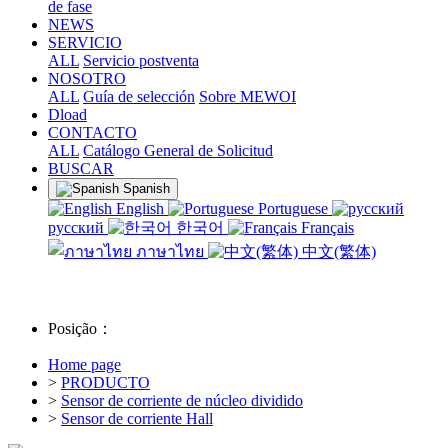
de fase
NEWS
SERVICIO
ALL
Servicio postventa
NOSOTRO
ALL
Guía de selección
Sobre MEWOI
Dload
CONTACTO
ALL
Catálogo General de Solicitud
BUSCAR
Spanish
English
Portuguese
русский
한국어
Français
ภาษาไทย
中文(繁体)
Posição：
Home page
>
PRODUCTO
>
Sensor de corriente de núcleo dividido
>
Sensor de corriente Hall