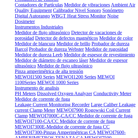
Contadores de Partículas
Medidor de vibraciones
Ambient Air
Quality Equipment
Calibrador Nivel Sonoro
Sonómetro
Digital Autorango
WBGT Heat Stress Monitor
Noise
Dosimeter
Instrumentos Industriales
Medidor de flujo ultrasónico
Detector de vacaciones de
porosidad
Detector de defectos magnéticos
Medidor de color
Medidor de blancura
Medidor de brillo
Probador de dureza
Barcol
Probador de dureza Webster
Medidor de rugosidad
Medidor de dureza Leeb
Medidor de espesor de revestimiento
Medidor de diámetro de escaneo láser
Medidor de espesor
ultrasónico
Medidor de flujo ultrasónico
Pinza amperimétrica de alta tensión
MEWOI1500 Series
MEWOI1200 Series
MEWOI
1100Series
MEWOI 1000 Series
Instrumento de analisis
PH Meters
Dissolved Oxygen Analyzer
Conductivity Meter
Medidor de corrente de fuga
Leakage Current Monitoring Recorder
Large Caliber Leakage
current Clamp Meter
MEWOI7900 Rogowski Coil Current
Clamp
MEWOI7000C-CA/CC Medidor de corrente de fuga
MEWOI7100-CA/CC Medidor de corrente de fuga
MEWOI7300E-Medidor de corrente de fuga CC
MEWOI7300-Pinzas Amperimétricas CA
MEWOI7600-
AMPERIMETROS TENAZA CA
MEWOI7500-