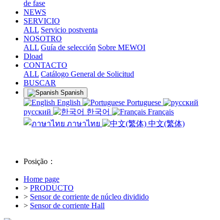
de fase
NEWS
SERVICIO
ALL
Servicio postventa
NOSOTRO
ALL
Guía de selección
Sobre MEWOI
Dload
CONTACTO
ALL
Catálogo General de Solicitud
BUSCAR
Spanish
English
Portuguese
русский
한국어
Français
ภาษาไทย
中文(繁体)
Posição：
Home page
>
PRODUCTO
>
Sensor de corriente de núcleo dividido
>
Sensor de corriente Hall