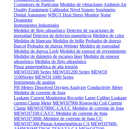
Contadores de Partículas
Medidor de vibraciones
Ambient Air
Quality Equipment
Calibrador Nivel Sonoro
Sonómetro
Digital Autorango
WBGT Heat Stress Monitor
Noise
Dosimeter
Instrumentos Industriales
Medidor de flujo ultrasónico
Detector de vacaciones de
porosidad
Detector de defectos magnéticos
Medidor de color
Medidor de blancura
Medidor de brillo
Probador de dureza
Barcol
Probador de dureza Webster
Medidor de rugosidad
Medidor de dureza Leeb
Medidor de espesor de revestimiento
Medidor de diámetro de escaneo láser
Medidor de espesor
ultrasónico
Medidor de flujo ultrasónico
Pinza amperimétrica de alta tensión
MEWOI1500 Series
MEWOI1200 Series
MEWOI
1100Series
MEWOI 1000 Series
Instrumento de analisis
PH Meters
Dissolved Oxygen Analyzer
Conductivity Meter
Medidor de corrente de fuga
Leakage Current Monitoring Recorder
Large Caliber Leakage
current Clamp Meter
MEWOI7900 Rogowski Coil Current
Clamp
MEWOI7000C-CA/CC Medidor de corrente de fuga
MEWOI7100-CA/CC Medidor de corrente de fuga
MEWOI7300E-Medidor de corrente de fuga CC
MEWOI7300-Pinzas Amperimétricas CA
MEWOI7600-
AMPERIMETROS TENAZA CA
MEWOI7500-