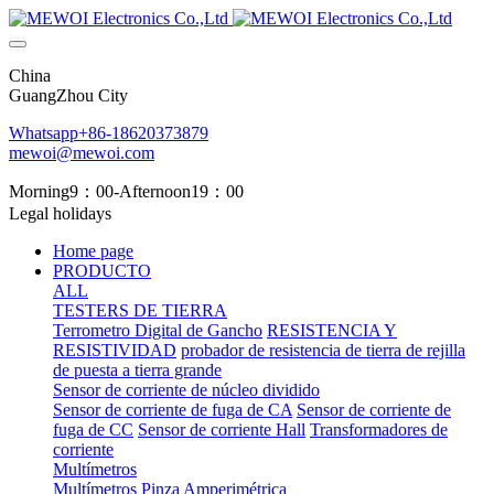
China
GuangZhou City
Whatsapp+86-18620373879
mewoi@mewoi.com
Morning9：00-Afternoon19：00
Legal holidays
Home page
PRODUCTO
ALL
TESTERS DE TIERRA
Terrometro Digital de Gancho
RESISTENCIA Y
RESISTIVIDAD
probador de resistencia de tierra de rejilla
de puesta a tierra grande
Sensor de corriente de núcleo dividido
Sensor de corriente de fuga de CA
Sensor de corriente de
fuga de CC
Sensor de corriente Hall
Transformadores de
corriente
Multímetros
Multímetros
Pinza Amperimétrica