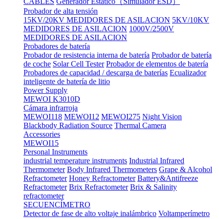
CABLES
Generador Estático（Simulador ESD）
Probador de alta tensión
15KV/20KV MEDIDORES DE ASILACION
5KV/10KV
MEDIDORES DE ASILACION
1000V/2500V
MEDIDORES DE ASILACION
Probadores de batería
Probador de resistencia interna de batería
Probador de batería
de coche
Solar Cell Tester
Probador de elementos de batería
Probadores de capacidad / descarga de baterías
Ecualizador
inteligente de batería de litio
Power Supply
MEWOI K3010D
Cámara infrarroja
MEWOI118
MEWOI12
MEWOI275
Night Vision
Blackbody Radiation Source
Thermal Camera
Accessories
MEWOI15
Personal Instruments
industrial temperature instruments
Industrial Infrared
Thermometer
Body Infrared Thermometers
Grape & Alcohol
Refractometer
Honey Refractometer
Battery&Antifreeze
Refractometer
Brix Refractometer
Brix & Salinity
refractometer
SECUENCÍMETRO
Detector de fase de alto voltaje inalámbrico
Voltamperímetro