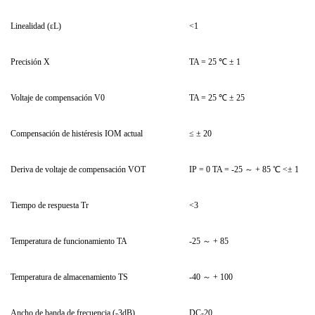
Linealidad (εL)
<1
Precisión X
TA = 25 ℃ ± 1
Voltaje de compensación V0
TA = 25 ℃ ± 25
Compensación de histéresis IOM actual
≤ ± 20
Deriva de voltaje de compensación VOT
IP = 0 TA = -25 ～ + 85 ℃ <± 1
Tiempo de respuesta Tr
<3
Temperatura de funcionamiento TA
-25 ～ + 85
Temperatura de almacenamiento TS
-40 ～ + 100
Ancho de banda de frecuencia (-3dB)
DC-20