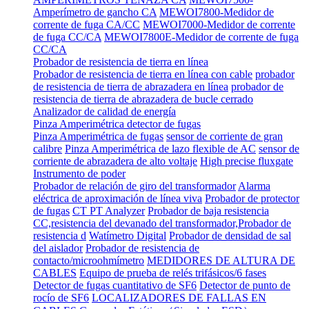
Amperímetro de gancho CA
MEWOI7800-Medidor de
corrente de fuga CA/CC
MEWOI7000-Medidor de corrente
de fuga CC/CA
MEWOI7800E-Medidor de corrente de fuga
CC/CA
Probador de resistencia de tierra en línea
Probador de resistencia de tierra en línea con cable
probador
de resistencia de tierra de abrazadera en línea
probador de
resistencia de tierra de abrazadera de bucle cerrado
Analizador de calidad de energía
Pinza Amperimétrica detector de fugas
Pinza Amperimétrica de fugas
sensor de corriente de gran
calibre
Pinza Amperimétrica de lazo flexible de AC
sensor de
corriente de abrazadera de alto voltaje
High precise fluxgate
Instrumento de poder
Probador de relación de giro del transformador
Alarma
eléctrica de aproximación de línea viva
Probador de protector
de fugas
CT PT Analyzer
Probador de baja resistencia
CC,resistencia del devanado del transformador,Probador de
resistencia d
Watímetro Digital
Probador de densidad de sal
del aislador
Probador de resistencia de
contacto/microohmímetro
MEDIDORES DE ALTURA DE
CABLES
Equipo de prueba de relés trifásicos/6 fases
Detector de fugas cuantitativo de SF6
Detector de punto de
rocío de SF6
LOCALIZADORES DE FALLAS EN