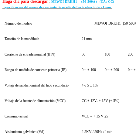
Haga clic para descargar
:
MEWOI-DRKH1- （50-500A） (CA / CC)
Especificación del sensor de corriente de pasillo de bucle abierto de 21 mm
Número de modelo
MEWOI-DRKH1- (50-500A) 
Tamaño de la mandíbula
21 mm
Corriente de entrada nominal (IPN)
50
100
200
Rango de medida de corriente primaria (IP)
0 ~ ± 100
0 ~ ± 200
0 ~ ±
Voltaje de salida nominal del lado secundario
4 o 5 ± 1%
Voltaje de la fuente de alimentación (VCC)
CC ± 12V- ± 15V (± 5%)
Consumo actual
VCC = + 15 V 25
Aislamiento galvánico (Vd)
2.5KV / 50Hz / 1min