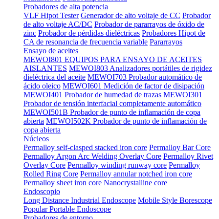
Probadores de alta potencia
VLF Hipot Tester
Generador de alto voltaje de CC
Probador
de alto voltaje AC/DC
Probador de pararrayos de óxido de
zinc
Probador de pérdidas dieléctricas
Probadores Hipot de
CA de resonancia de frecuencia variable
Pararrayos
Ensayo de aceites
MEWOI801 EQUIPOS PARA ENSAYO DE ACEITES
AISLANTES
MEWOI803 Analizadores portátiles de rigidez
dieléctrica del aceite
MEWOI703 Probador automático de
ácido oleico
MEWOI601 Medición de factor de disipación
MEWOI401 Probador de humedad de trazas
MEWOI301
Probador de tensión interfacial completamente automático
MEWOI501B Probador de punto de inflamación de copa
abierta
MEWOI502K Probador de punto de inflamación de
copa abierta
Núcleos
Permalloy self-clasped stacked iron core
Permalloy Bar Core
Permalloy Argon Arc Welding Overlay Core
Permalloy Rivet
Overlay Core
Permalloy winding runway core
Permalloy
Rolled Ring Core
Permalloy annular notched iron core
Permalloy sheet iron core
Nanocrystalline core
Endoscopio
Long Distance Industrial Endoscope
Mobile Style Borescope
Popular Portable Endoscope
Probadores de entorno