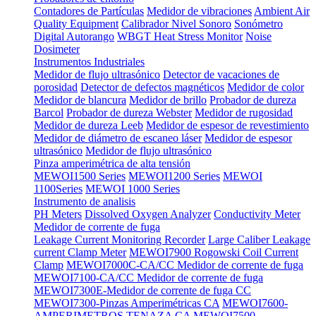
Contadores de Partículas
Medidor de vibraciones
Ambient Air
Quality Equipment
Calibrador Nivel Sonoro
Sonómetro
Digital Autorango
WBGT Heat Stress Monitor
Noise
Dosimeter
Instrumentos Industriales
Medidor de flujo ultrasónico
Detector de vacaciones de
porosidad
Detector de defectos magnéticos
Medidor de color
Medidor de blancura
Medidor de brillo
Probador de dureza
Barcol
Probador de dureza Webster
Medidor de rugosidad
Medidor de dureza Leeb
Medidor de espesor de revestimiento
Medidor de diámetro de escaneo láser
Medidor de espesor
ultrasónico
Medidor de flujo ultrasónico
Pinza amperimétrica de alta tensión
MEWOI1500 Series
MEWOI1200 Series
MEWOI
1100Series
MEWOI 1000 Series
Instrumento de analisis
PH Meters
Dissolved Oxygen Analyzer
Conductivity Meter
Medidor de corrente de fuga
Leakage Current Monitoring Recorder
Large Caliber Leakage
current Clamp Meter
MEWOI7900 Rogowski Coil Current
Clamp
MEWOI7000C-CA/CC Medidor de corrente de fuga
MEWOI7100-CA/CC Medidor de corrente de fuga
MEWOI7300E-Medidor de corrente de fuga CC
MEWOI7300-Pinzas Amperimétricas CA
MEWOI7600-
AMPERIMETROS TENAZA CA
MEWOI7500-