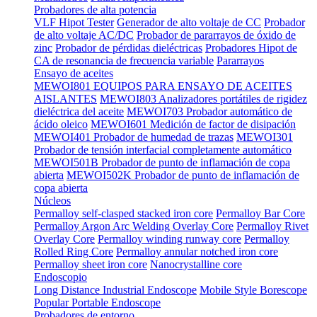
Probadores de alta potencia
VLF Hipot Tester
Generador de alto voltaje de CC
Probador
de alto voltaje AC/DC
Probador de pararrayos de óxido de
zinc
Probador de pérdidas dieléctricas
Probadores Hipot de
CA de resonancia de frecuencia variable
Pararrayos
Ensayo de aceites
MEWOI801 EQUIPOS PARA ENSAYO DE ACEITES
AISLANTES
MEWOI803 Analizadores portátiles de rigidez
dieléctrica del aceite
MEWOI703 Probador automático de
ácido oleico
MEWOI601 Medición de factor de disipación
MEWOI401 Probador de humedad de trazas
MEWOI301
Probador de tensión interfacial completamente automático
MEWOI501B Probador de punto de inflamación de copa
abierta
MEWOI502K Probador de punto de inflamación de
copa abierta
Núcleos
Permalloy self-clasped stacked iron core
Permalloy Bar Core
Permalloy Argon Arc Welding Overlay Core
Permalloy Rivet
Overlay Core
Permalloy winding runway core
Permalloy
Rolled Ring Core
Permalloy annular notched iron core
Permalloy sheet iron core
Nanocrystalline core
Endoscopio
Long Distance Industrial Endoscope
Mobile Style Borescope
Popular Portable Endoscope
Probadores de entorno