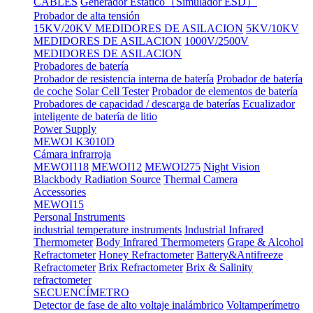
CABLES
Generador Estático（Simulador ESD）
Probador de alta tensión
15KV/20KV MEDIDORES DE ASILACION
5KV/10KV
MEDIDORES DE ASILACION
1000V/2500V
MEDIDORES DE ASILACION
Probadores de batería
Probador de resistencia interna de batería
Probador de batería
de coche
Solar Cell Tester
Probador de elementos de batería
Probadores de capacidad / descarga de baterías
Ecualizador
inteligente de batería de litio
Power Supply
MEWOI K3010D
Cámara infrarroja
MEWOI118
MEWOI12
MEWOI275
Night Vision
Blackbody Radiation Source
Thermal Camera
Accessories
MEWOI15
Personal Instruments
industrial temperature instruments
Industrial Infrared
Thermometer
Body Infrared Thermometers
Grape & Alcohol
Refractometer
Honey Refractometer
Battery&Antifreeze
Refractometer
Brix Refractometer
Brix & Salinity
refractometer
SECUENCÍMETRO
Detector de fase de alto voltaje inalámbrico
Voltamperímetro