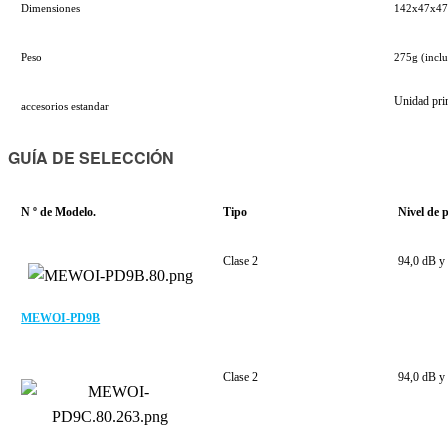
Dimensiones
142x47x47 
Peso
275g (inclu
Unidad prin
accesorios estandar
GUÍA DE SELECCIÓN
N º de Modelo.
Tipo
Nivel de 
Clase 2
94,0 dB y
MEWOI-PD9B
Clase 2
94,0 dB y