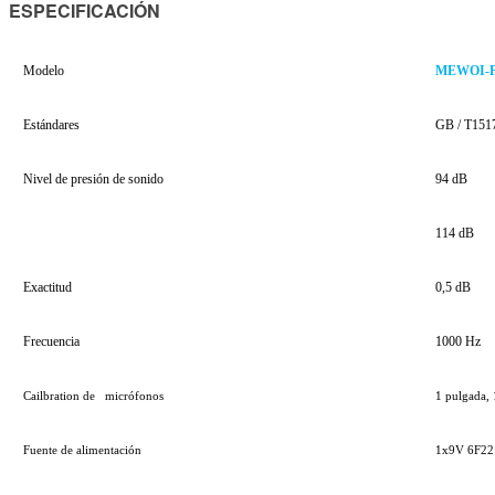
ESPECIFICACIÓN
Modelo
MEWOI-
Estándares
GB / T151
Nivel de presión de sonido
94 dB
114 dB
Exactitud
0,5 dB
Frecuencia
1000 Hz
Cailbration de
micrófonos
1 pulgada, 
Fuente de alimentación
1x9V 6F22 