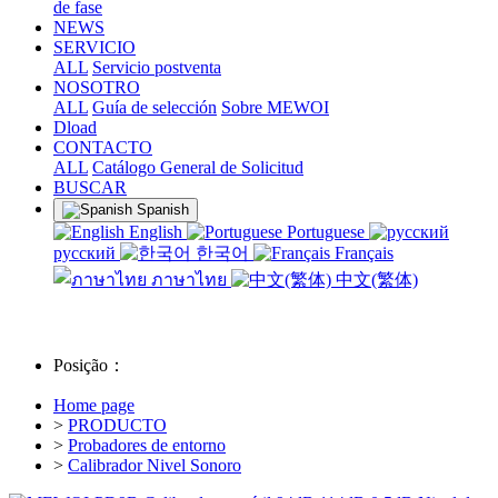
de fase
NEWS
SERVICIO
ALL
Servicio postventa
NOSOTRO
ALL
Guía de selección
Sobre MEWOI
Dload
CONTACTO
ALL
Catálogo General de Solicitud
BUSCAR
Spanish
English
Portuguese
русский
한국어
Français
ภาษาไทย
中文(繁体)
Posição：
Home page
>
PRODUCTO
>
Probadores de entorno
>
Calibrador Nivel Sonoro