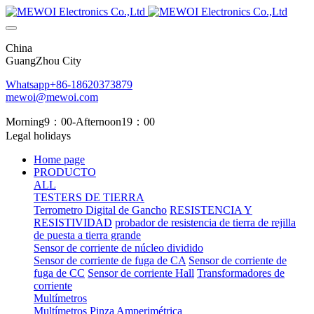
China
GuangZhou City
Whatsapp+86-18620373879
mewoi@mewoi.com
Morning9：00-Afternoon19：00
Legal holidays
Home page
PRODUCTO
ALL
TESTERS DE TIERRA
Terrometro Digital de Gancho
RESISTENCIA Y
RESISTIVIDAD
probador de resistencia de tierra de rejilla
de puesta a tierra grande
Sensor de corriente de núcleo dividido
Sensor de corriente de fuga de CA
Sensor de corriente de
fuga de CC
Sensor de corriente Hall
Transformadores de
corriente
Multímetros
Multímetros
Pinza Amperimétrica