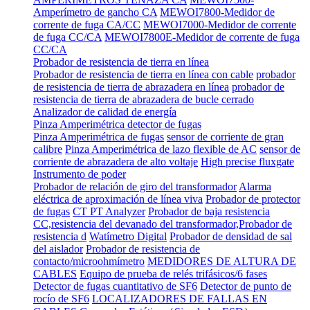
Amperímetro de gancho CA
MEWOI7800-Medidor de
corrente de fuga CA/CC
MEWOI7000-Medidor de corrente
de fuga CC/CA
MEWOI7800E-Medidor de corrente de fuga
CC/CA
Probador de resistencia de tierra en línea
Probador de resistencia de tierra en línea con cable
probador
de resistencia de tierra de abrazadera en línea
probador de
resistencia de tierra de abrazadera de bucle cerrado
Analizador de calidad de energía
Pinza Amperimétrica detector de fugas
Pinza Amperimétrica de fugas
sensor de corriente de gran
calibre
Pinza Amperimétrica de lazo flexible de AC
sensor de
corriente de abrazadera de alto voltaje
High precise fluxgate
Instrumento de poder
Probador de relación de giro del transformador
Alarma
eléctrica de aproximación de línea viva
Probador de protector
de fugas
CT PT Analyzer
Probador de baja resistencia
CC,resistencia del devanado del transformador,Probador de
resistencia d
Watímetro Digital
Probador de densidad de sal
del aislador
Probador de resistencia de
contacto/microohmímetro
MEDIDORES DE ALTURA DE
CABLES
Equipo de prueba de relés trifásicos/6 fases
Detector de fugas cuantitativo de SF6
Detector de punto de
rocío de SF6
LOCALIZADORES DE FALLAS EN