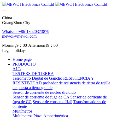
China
GuangZhou City
Whatsapp+86-18620373879
mewoi@mewoi.com
Morning9：00-Afternoon19：00
Legal holidays
Home page
PRODUCTO
ALL
TESTERS DE TIERRA
Terrometro Digital de Gancho
RESISTENCIA Y
RESISTIVIDAD
probador de resistencia de tierra de rejilla
de puesta a tierra grande
Sensor de corriente de núcleo dividido
Sensor de corriente de fuga de CA
Sensor de corriente de
fuga de CC
Sensor de corriente Hall
Transformadores de
corriente
Multímetros
Multímetros
Pinza Amperimétrica