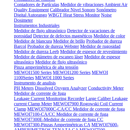
Contadores de Partículas
Medidor de vibraciones
Ambient Air
Quality Equipment
Calibrador Nivel Sonoro
Sonómetro
Digital Autorango
WBGT Heat Stress Monitor
Noise
Dosimeter
Instrumentos Industriales
Medidor de flujo ultrasónico
Detector de vacaciones de
porosidad
Detector de defectos magnéticos
Medidor de color
Medidor de blancura
Medidor de brillo
Probador de dureza
Barcol
Probador de dureza Webster
Medidor de rugosidad
Medidor de dureza Leeb
Medidor de espesor de revestimiento
Medidor de diámetro de escaneo láser
Medidor de espesor
ultrasónico
Medidor de flujo ultrasónico
Pinza amperimétrica de alta tensión
MEWOI1500 Series
MEWOI1200 Series
MEWOI
1100Series
MEWOI 1000 Series
Instrumento de analisis
PH Meters
Dissolved Oxygen Analyzer
Conductivity Meter
Medidor de corrente de fuga
Leakage Current Monitoring Recorder
Large Caliber Leakage
current Clamp Meter
MEWOI7900 Rogowski Coil Current
Clamp
MEWOI7000C-CA/CC Medidor de corrente de fuga
MEWOI7100-CA/CC Medidor de corrente de fuga
MEWOI7300E-Medidor de corrente de fuga CC
MEWOI7300-Pinzas Amperimétricas CA
MEWOI7600-
AMPERIMETROS TENAZA CA
MEWOI7500-