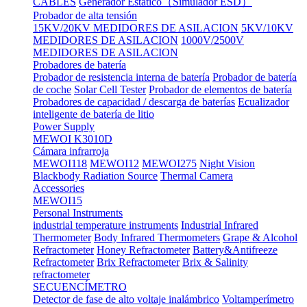
CABLES
Generador Estático（Simulador ESD）
Probador de alta tensión
15KV/20KV MEDIDORES DE ASILACION
5KV/10KV
MEDIDORES DE ASILACION
1000V/2500V
MEDIDORES DE ASILACION
Probadores de batería
Probador de resistencia interna de batería
Probador de batería
de coche
Solar Cell Tester
Probador de elementos de batería
Probadores de capacidad / descarga de baterías
Ecualizador
inteligente de batería de litio
Power Supply
MEWOI K3010D
Cámara infrarroja
MEWOI118
MEWOI12
MEWOI275
Night Vision
Blackbody Radiation Source
Thermal Camera
Accessories
MEWOI15
Personal Instruments
industrial temperature instruments
Industrial Infrared
Thermometer
Body Infrared Thermometers
Grape & Alcohol
Refractometer
Honey Refractometer
Battery&Antifreeze
Refractometer
Brix Refractometer
Brix & Salinity
refractometer
SECUENCÍMETRO
Detector de fase de alto voltaje inalámbrico
Voltamperímetro