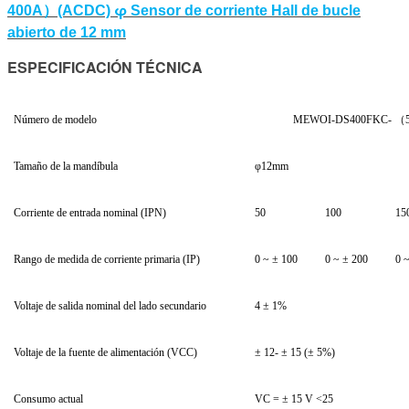
）
φ
400A
(ACDC)
Sensor de corriente Hall de bucle
abierto de 12 mm
ESPECIFICACIÓN TÉCNICA
Número de modelo
MEWOI-DS400FKC- （50A-
Tamaño de la mandíbula
φ12mm
Corriente de entrada nominal (IPN)
50
100
15
Rango de medida de corriente primaria (IP)
0 ~ ± 100
0 ~ ± 200
0 
Voltaje de salida nominal del lado secundario
4 ± 1%
Voltaje de la fuente de alimentación (VCC)
± 12- ± 15 (± 5%)
Consumo actual
VC = ± 15 V <25