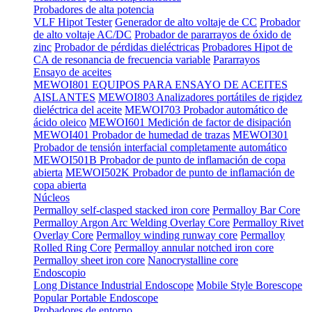
Probadores de alta potencia
VLF Hipot Tester
Generador de alto voltaje de CC
Probador
de alto voltaje AC/DC
Probador de pararrayos de óxido de
zinc
Probador de pérdidas dieléctricas
Probadores Hipot de
CA de resonancia de frecuencia variable
Pararrayos
Ensayo de aceites
MEWOI801 EQUIPOS PARA ENSAYO DE ACEITES
AISLANTES
MEWOI803 Analizadores portátiles de rigidez
dieléctrica del aceite
MEWOI703 Probador automático de
ácido oleico
MEWOI601 Medición de factor de disipación
MEWOI401 Probador de humedad de trazas
MEWOI301
Probador de tensión interfacial completamente automático
MEWOI501B Probador de punto de inflamación de copa
abierta
MEWOI502K Probador de punto de inflamación de
copa abierta
Núcleos
Permalloy self-clasped stacked iron core
Permalloy Bar Core
Permalloy Argon Arc Welding Overlay Core
Permalloy Rivet
Overlay Core
Permalloy winding runway core
Permalloy
Rolled Ring Core
Permalloy annular notched iron core
Permalloy sheet iron core
Nanocrystalline core
Endoscopio
Long Distance Industrial Endoscope
Mobile Style Borescope
Popular Portable Endoscope
Probadores de entorno