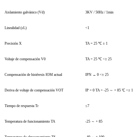
Aislamiento galvánico (Vd)
3KV / 50Hz / 1min
Linealidad (εL)
<1
Precisión X
TA = 25 ℃ ± 1
Voltaje de compensación V0
TA = 25 ℃ <± 25
Compensación de histéresis IOM actual
IPN → 0 <± 25
Deriva de voltaje de compensación VOT
IP = 0 TA = -25 ～ + 85 ℃ <± 1
Tiempo de respuesta Tr
≤7
Temperatura de funcionamiento TA
-25 ～ + 85