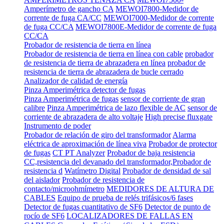
Amperímetro de gancho CA
MEWOI7800-Medidor de
corrente de fuga CA/CC
MEWOI7000-Medidor de corrente
de fuga CC/CA
MEWOI7800E-Medidor de corrente de fuga
CC/CA
Probador de resistencia de tierra en línea
Probador de resistencia de tierra en línea con cable
probador
de resistencia de tierra de abrazadera en línea
probador de
resistencia de tierra de abrazadera de bucle cerrado
Analizador de calidad de energía
Pinza Amperimétrica detector de fugas
Pinza Amperimétrica de fugas
sensor de corriente de gran
calibre
Pinza Amperimétrica de lazo flexible de AC
sensor de
corriente de abrazadera de alto voltaje
High precise fluxgate
Instrumento de poder
Probador de relación de giro del transformador
Alarma
eléctrica de aproximación de línea viva
Probador de protector
de fugas
CT PT Analyzer
Probador de baja resistencia
CC,resistencia del devanado del transformador,Probador de
resistencia d
Watímetro Digital
Probador de densidad de sal
del aislador
Probador de resistencia de
contacto/microohmímetro
MEDIDORES DE ALTURA DE
CABLES
Equipo de prueba de relés trifásicos/6 fases
Detector de fugas cuantitativo de SF6
Detector de punto de
rocío de SF6
LOCALIZADORES DE FALLAS EN