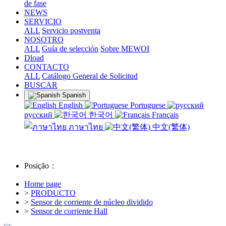
de fase
NEWS
SERVICIO
ALL
Servicio postventa
NOSOTRO
ALL
Guía de selección
Sobre MEWOI
Dload
CONTACTO
ALL
Catálogo General de Solicitud
BUSCAR
Spanish
English
Portuguese
русский
한국어
Français
ภาษาไทย
中文(繁体)
Posição：
Home page
>
PRODUCTO
>
Sensor de corriente de núcleo dividido
>
Sensor de corriente Hall