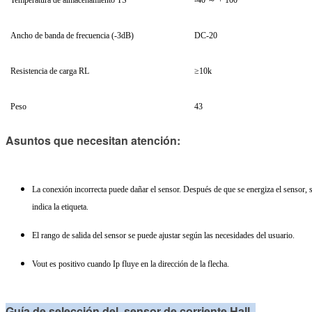
Temperatura de almacenamiento TS
-40 ～ + 100
Ancho de banda de frecuencia (-3dB)
DC-20
Resistencia de carga RL
≥10k
Peso
43
Asuntos que necesitan atención:
La conexión incorrecta puede dañar el sensor. Después de que se energiza el sensor, se
indica la etiqueta.
El rango de salida del sensor se puede ajustar según las necesidades del usuario.
Vout es positivo cuando Ip fluye en la dirección de la flecha.
Guía de selección del
sensor de corriente Hall