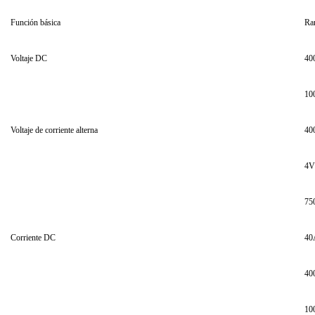
Función básica
Ra
Voltaje DC
40
10
Voltaje de corriente alterna
40
4V
75
Corriente DC
40
40
10