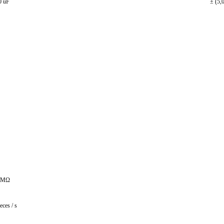
0 uF
± (5,
 MΩ
eces / s