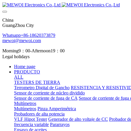
China
GuangZhou City
Whatsapp+86-18620373879
mewoi@mewoi.com
Morning9：00-Afternoon19：00
Legal holidays
Home page
PRODUCTO
ALL
TESTERS DE TIERRA
Terrometro Digital de Gancho
RESISTENCIA Y RESISTIV
Sensor de corriente de núcleo dividido
Sensor de corriente de fuga de CA
Sensor de corriente de fuga
Multímetros
Multímetros
Pinza Amperimétrica
Probadores de alta potencia
VLF Hipot Tester
Generador de alto voltaje de CC
Probador de
frecuencia variable
Pararrayos
Ensayo de aceites