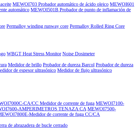
aceite
MEWOI703 Probador automático de ácido oleico
MEWOI601
nte automático
MEWOI501B Probador de punto de inflamación de
ore
Permalloy winding runway core
Permalloy Rolled Ring Core
ngo
WBGT Heat Stress Monitor
Noise Dosimeter
cura
Medidor de brillo
Probador de dureza Barcol
Probador de dureza
didor de espesor ultrasónico
Medidor de flujo ultrasónico
OI7000C-CA/CC Medidor de corrente de fuga
MEWOI7100-
OI7600-AMPERIMETROS TENAZA CA
MEWOI7500-
EWOI7800E-Medidor de corrente de fuga CC/CA
ierra de abrazadera de bucle cerrado