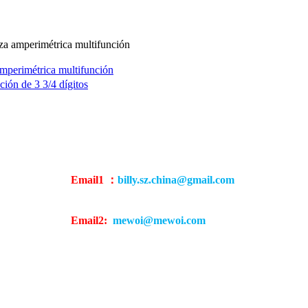
 amperimétrica multifunción
perimétrica multifunción
ón de 3 3/4 dígitos
Email1 ：
billy.sz.china@gmail.com
Email2:
mewoi@mewoi.com