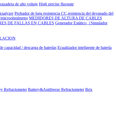
razadera de alto voltaje
High precise fluxgate
nalyzer
Probador de baja resistencia CC,resistencia del devanado del
to/microohmímetro
MEDIDORES DE ALTURA DE CABLES
ES DE FALLAS EN CABLES
Generador Estático（Simulador
ILACION
e capacidad / descarga de baterías
Ecualizador inteligente de batería
y Refractometer
Battery&Antifreeze Refractometer
Brix