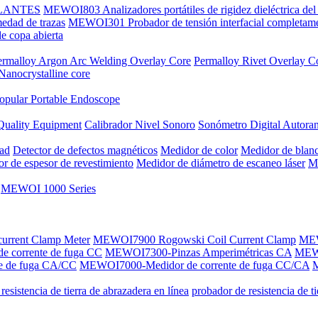
SLANTES
MEWOI803 Analizadores portátiles de rigidez dieléctrica del 
dad de trazas
MEWOI301 Probador de tensión interfacial completame
 copa abierta
ermalloy Argon Arc Welding Overlay Core
Permalloy Rivet Overlay C
Nanocrystalline core
opular Portable Endoscope
Quality Equipment
Calibrador Nivel Sonoro
Sonómetro Digital Autora
dad
Detector de defectos magnéticos
Medidor de color
Medidor de blan
r de espesor de revestimiento
Medidor de diámetro de escaneo láser
Me
MEWOI 1000 Series
current Clamp Meter
MEWOI7900 Rogowski Coil Current Clamp
MEW
 corrente de fuga CC
MEWOI7300-Pinzas Amperimétricas CA
MEW
e de fuga CA/CC
MEWOI7000-Medidor de corrente de fuga CC/CA
M
resistencia de tierra de abrazadera en línea
probador de resistencia de t