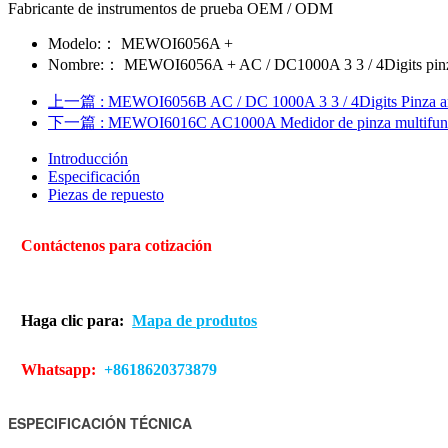
Fabricante de instrumentos de prueba OEM / ODM
Modelo:：
MEWOI6056A +
Nombre:：
MEWOI6056A + AC / DC1000A 3 3 / 4Digits pinza
上一篇
: MEWOI6056B AC / DC 1000A 3 3 / 4Digits Pinza am
下一篇
: MEWOI6016C AC1000A Medidor de pinza multifunci
Introducción
Especificación
Piezas de repuesto
Contáctenos para cotización
Haga clic para:
Mapa de produtos
Whatsapp:
+8618620373879
ESPECIFICACIÓN TÉCNICA