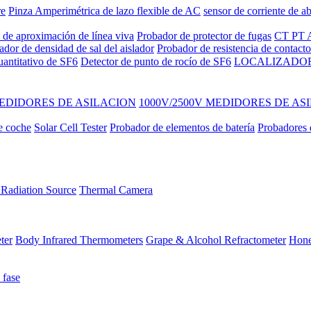
re
Pinza Amperimétrica de lazo flexible de AC
sensor de corriente de ab
 de aproximación de línea viva
Probador de protector de fugas
CT PT A
ador de densidad de sal del aislador
Probador de resistencia de contac
uantitativo de SF6
Detector de punto de rocío de SF6
LOCALIZADOR
EDIDORES DE ASILACION
1000V/2500V MEDIDORES DE AS
e coche
Solar Cell Tester
Probador de elementos de batería
Probadores d
Radiation Source
Thermal Camera
ter
Body Infrared Thermometers
Grape & Alcohol Refractometer
Hone
 fase