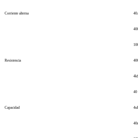
Corriente alterna
40
40
10
Resistencia
40
4k
40
Capacidad
4u
40