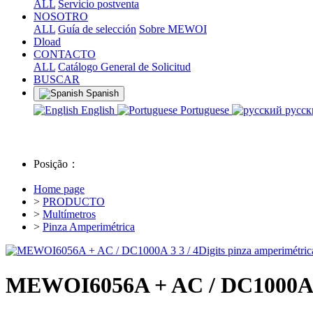
ALL
Servicio postventa
NOSOTRO
ALL
Guía de selección
Sobre MEWOI
Dload
CONTACTO
ALL
Catálogo General de Solicitud
BUSCAR
Spanish
English
Portuguese
русс
Posição：
Home page
>
PRODUCTO
>
Multímetros
>
Pinza Amperimétrica
MEWOI6056A + AC / DC1000A 3 3