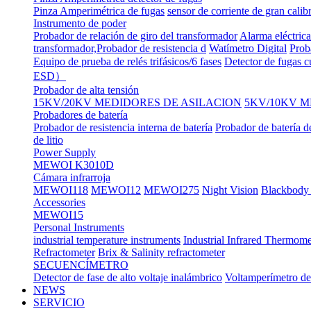
Pinza Amperimétrica de fugas
sensor de corriente de gran calib
Instrumento de poder
Probador de relación de giro del transformador
Alarma eléctrica
transformador,Probador de resistencia d
Watímetro Digital
Prob
Equipo de prueba de relés trifásicos/6 fases
Detector de fugas c
ESD）
Probador de alta tensión
15KV/20KV MEDIDORES DE ASILACION
5KV/10KV M
Probadores de batería
Probador de resistencia interna de batería
Probador de batería d
de litio
Power Supply
MEWOI K3010D
Cámara infrarroja
MEWOI118
MEWOI12
MEWOI275
Night Vision
Blackbody 
Accessories
MEWOI15
Personal Instruments
industrial temperature instruments
Industrial Infrared Thermome
Refractometer
Brix & Salinity refractometer
SECUENCÍMETRO
Detector de fase de alto voltaje inalámbrico
Voltamperímetro de
NEWS
SERVICIO