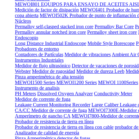
MEWOI801 EQUIPOS PARA ENSAYO DE ACEITES AI
Medición de factor de disipación
MEWOI401 Probador de hume
copa abierta
MEWOI502K Probador de punto de inflamación de
Núcleos
Permalloy self-clasped stacked iron core
Permalloy Bar Core
P
Permalloy annular notched iron core
Permalloy sheet iron core
Endoscopio
Long Distance Industrial Endoscope
Mobile Style Borescope
P
Probadores de entorno
Contadores de Partículas
Medidor de vibraciones
Ambient Air 
Instrumentos Industriales
Medidor de flujo ultrasónico
Detector de vacaciones de porosi
Webster
Medidor de rugosidad
Medidor de dureza Leeb
Medido
Pinza amperimétrica de alta tensión
MEWOI1500 Series
MEWOI1200 Series
MEWOI 1100Series
Instrumento de analisis
PH Meters
Dissolved Oxygen Analyzer
Conductivity Meter
Medidor de corrente de fuga
Leakage Current Monitoring Recorder
Large Caliber Leakage 
CA/CC Medidor de corrente de fuga
MEWOI7300E-Medidor de
Amperímetro de gancho CA
MEWOI7800-Medidor de corrent
Probador de resistencia de tierra en línea
Probador de resistencia de tierra en línea con cable
probador de 
Analizador de calidad de energía
Pinza Amperimétrica detector de fugas