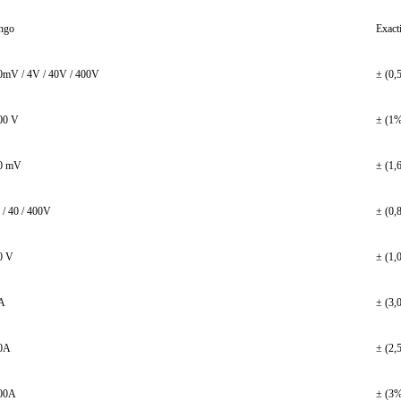
ngo
Exact
0mV / 4V / 40V / 400V
± (0,
00 V
± (1%
0 mV
± (1,
 / 40 / 400V
± (0,
0 V
± (1,
A
± (3,
0A
± (2,
00A
± (3%