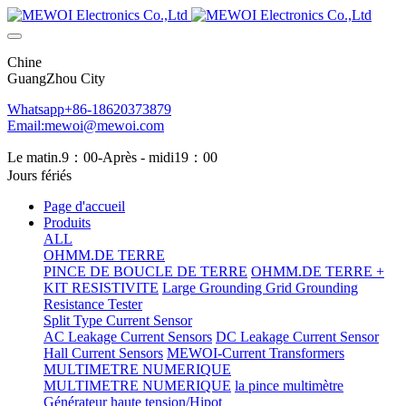
Chine
GuangZhou City
Whatsapp+86-18620373879
Email:mewoi@mewoi.com
Le matin.9：00-Après - midi19：00
Jours fériés
Page d'accueil
Produits
ALL
OHMM.DE TERRE
PINCE DE BOUCLE DE TERRE
OHMM.DE TERRE +
KIT RESISTIVITE
Large Grounding Grid Grounding
Resistance Tester
Split Type Current Sensor
AC Leakage Current Sensors
DC Leakage Current Sensor
Hall Current Sensors
MEWOI-Current Transformers
MULTIMETRE NUMERIQUE
MULTIMETRE NUMERIQUE
la pince multimètre
Générateur haute tension/Hipot