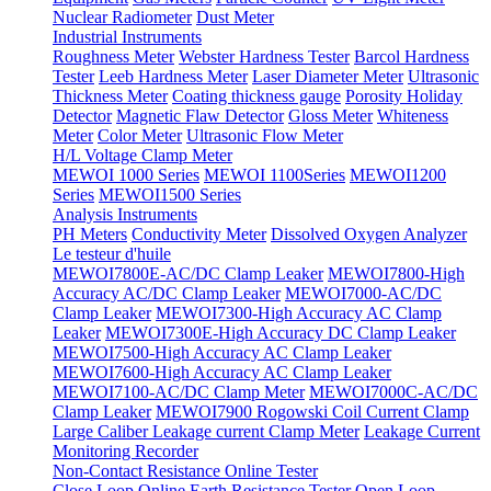
Nuclear Radiometer
Dust Meter
Industrial Instruments
Roughness Meter
Webster Hardness Tester
Barcol Hardness
Tester
Leeb Hardness Meter
Laser Diameter Meter
Ultrasonic
Thickness Meter
Coating thickness gauge
Porosity Holiday
Detector
Magnetic Flaw Detector
Gloss Meter
Whiteness
Meter
Color Meter
Ultrasonic Flow Meter
H/L Voltage Clamp Meter
MEWOI 1000 Series
MEWOI 1100Series
MEWOI1200
Series
MEWOI1500 Series
Analysis Instruments
PH Meters
Conductivity Meter
Dissolved Oxygen Analyzer
Le testeur d'huile
MEWOI7800E-AC/DC Clamp Leaker
MEWOI7800-High
Accuracy AC/DC Clamp Leaker
MEWOI7000-AC/DC
Clamp Leaker
MEWOI7300-High Accuracy AC Clamp
Leaker
MEWOI7300E-High Accuracy DC Clamp Leaker
MEWOI7500-High Accuracy AC Clamp Leaker
MEWOI7600-High Accuracy AC Clamp Leaker
MEWOI7100-AC/DC Clamp Meter
MEWOI7000C-AC/DC
Clamp Leaker
MEWOI7900 Rogowski Coil Current Clamp
Large Caliber Leakage current Clamp Meter
Leakage Current
Monitoring Recorder
Non-Contact Resistance Online Tester
Close Loop Online Earth Resistance Tester
Open Loop