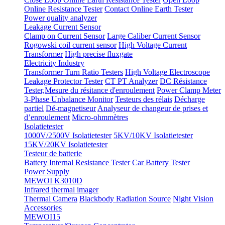
Online Resistance Tester
Contact Online Earth Tester
Power quality analyzer
Leakage Current Sensor
Clamp on Current Sensor
Large Caliber Current Sensor
Rogowski coil current sensor
High Voltage Current
Transformer
High precise fluxgate
Electricity Industry
Transformer Turn Ratio Testers
High Voltage Electroscope
Leakage Protector Tester
CT PT Analyzer
DC Résistance
Tester,Mesure du résitance d'enroulement
Power Clamp Meter
3-Phase Unbalance Monitor
Testeurs des rélais
Décharge
partiel
Dé-magnetiseur
Analyseur de changeur de prises et
d’enroulement
Micro-ohmmètres
Isolatietester
1000V/2500V Isolatietester
5KV/10KV Isolatietester
15KV/20KV Isolatietester
Testeur de batterie
Battery Internal Resistance Tester
Car Battery Tester
Power Supply
MEWOI K3010D
Infrared thermal imager
Thermal Camera
Blackbody Radiation Source
Night Vision
Accessories
MEWOI15