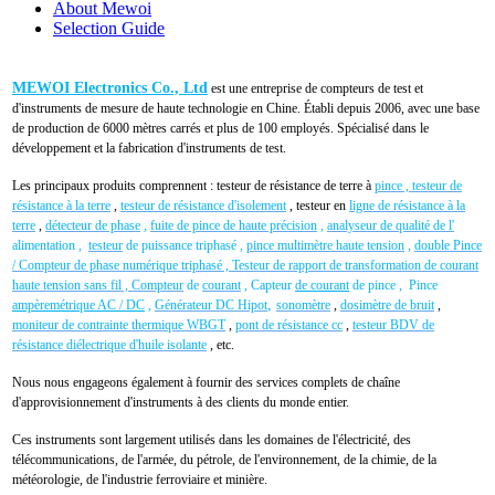
About Mewoi
Selection Guide
MEWOI Electronics Co., Ltd
est une entreprise de compteurs de test et
d'instruments de mesure de haute technologie en Chine.
Établi depuis 2006, avec une base
de production de 6000 mètres carrés et plus de 100 employés.
Spécialisé dans le
développement et la fabrication d'instruments de test.
Les principaux produits comprennent : testeur de résistance de terre à
pince , testeur de
résistance à
la terre
,
testeur de résistance d'isolement
, testeur
en
ligne de résistance à la
terre
,
détecteur de phase
,
fuite de pince de haute précision
,
analyseur de qualité de l'
alimentation ,
testeur
de puissance triphasé ,
pince multimètre haute tension
,
double Pince
/ Compteur de phase numérique triphasé , Testeur de rapport de transformation de courant
haute tension sans fil , Compteur
de
courant
,
Capteur
de courant
de pince , Pince
,
ampèremétrique
AC / DC
,
Générateur DC Hipot
sonomètre
,
dosimètre de bruit
,
moniteur de contrainte thermique WBGT
,
pont de résistance cc
,
testeur BDV de
résistance diélectrique d'huile isolante
, etc.
Nous nous engageons également à fournir des services complets de chaîne
d'approvisionnement d'instruments à des clients du monde entier.
Ces instruments sont largement utilisés dans les domaines de l'électricité, des
télécommunications, de l'armée, du pétrole, de l'environnement, de la chimie, de la
météorologie, de l'industrie ferroviaire et minière.