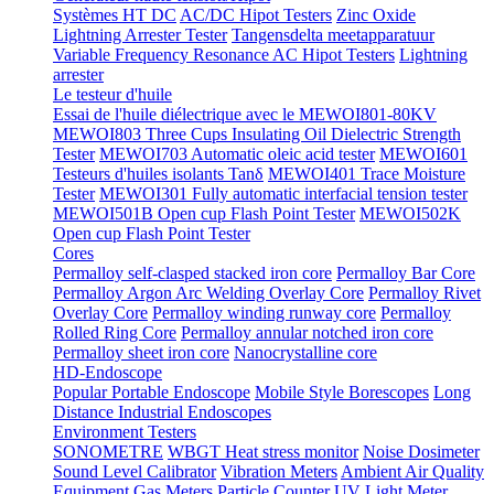
Systèmes HT DC
AC/DC Hipot Testers
Zinc Oxide
Lightning Arrester Tester
Tangensdelta meetapparatuur
Variable Frequency Resonance AC Hipot Testers
Lightning
arrester
Le testeur d'huile
Essai de l'huile diélectrique avec le MEWOI801-80KV
MEWOI803 Three Cups Insulating Oil Dielectric Strength
Tester
MEWOI703 Automatic oleic acid tester
MEWOI601
Testeurs d'huiles isolants Tanδ
MEWOI401 Trace Moisture
Tester
MEWOI301 Fully automatic interfacial tension tester
MEWOI501B Open cup Flash Point Tester
MEWOI502K
Open cup Flash Point Tester
Cores
Permalloy self-clasped stacked iron core
Permalloy Bar Core
Permalloy Argon Arc Welding Overlay Core
Permalloy Rivet
Overlay Core
Permalloy winding runway core
Permalloy
Rolled Ring Core
Permalloy annular notched iron core
Permalloy sheet iron core
Nanocrystalline core
HD-Endoscope
Popular Portable Endoscope
Mobile Style Borescopes
Long
Distance Industrial Endoscopes
Environment Testers
SONOMETRE
WBGT Heat stress monitor
Noise Dosimeter
Sound Level Calibrator
Vibration Meters
Ambient Air Quality
Equipment
Gas Meters
Particle Counter
UV Light Meter