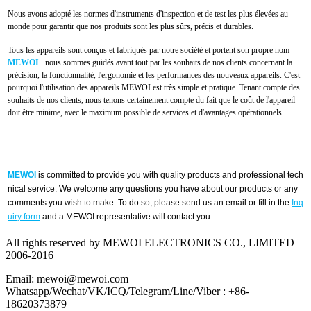
Nous avons adopté les normes d'instruments d'inspection et de test les plus élevées au
monde pour garantir que nos produits sont les plus sûrs, précis et durables.
Tous les appareils sont conçus et fabriqués par notre société et portent son propre nom -
MEWOI
.
nous sommes guidés avant tout par les souhaits de nos clients concernant la
précision, la fonctionnalité, l'ergonomie et les performances des nouveaux appareils.
C'est
pourquoi l'utilisation des appareils MEWOI est très simple et pratique.
Tenant compte des
souhaits de nos clients, nous tenons certainement compte du fait que le coût de l'appareil
doit être minime, avec le maximum possible de services et d'avantages opérationnels.
MEWOI
is committed to provide you with quality products and professional tech
nical service. We welcome any questions you have about our products or any
comments you wish to make. To do so, please send us an email or fill in the
Inq
uiry form
and a MEWOI representative will contact you.
All rights reserved by MEWOI ELECTRONICS CO., LIMITED
2006-2016
Email: mewoi@mewoi.com
Whatsapp/Wechat/VK/ICQ/Telegram/Line/Viber : +86-
18620373879