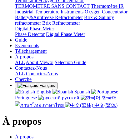
Temperature/Oxygen Concentrator
TERMOMETRE SANS CONTACT
Thermomètre IR
Industrial Temperature Instruments
Oxygen Concentrator
Battery&Antifreeze Refractometer
Brix & Salinity
refractometer
Brix Refractometer
Digital Phase Meter
Phase Detector
Digital Phase Meter
Guide
Evenements
Téléchargement
À propos
ALL
About Mewoi
Selection Guide
Contactez-Nous
ALL
Contactez-Nous
Cherche
Français
English
Spanish
Portuguese
русский
한국어
ภาษาไทย
中文(繁体)
À propos
À propos